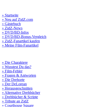
» Startseite
» Neu auf ZidZ.com
» Gästebuch
» ZidZ-News
» DVD/BD-Infos
» DVD/BD-Bonus-Vergleich
» ZidZ-Fanartikel kaufen
» Meine Film-Fanartikel
» Die Charaktere
» Wusstest Du das?
» Film-Fehler
» Fragen & Antworten
» Die Drehorte
» Der DeLorean
» Herausgeschnitten
» Alternative Drehbücher
» Drehbücher & Scripte
» Tribute an ZidZ
» Courthouse Square