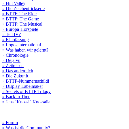
» Hill Valley
» Die Zeichentrickserie
» BTTF: The Ride
» BTTF: The Game
» BTTF: The Musical
» Europa-Hörspiele
» Teil IV?
» Kinofassung
» Logos international
» Was haben wir gelernt?
» Chronologie
» Deja-vu
» Zeitreisen
» Das andere Ich
» Die Zukunft
» BTTF-Nummernschild!
» Display-Labelmaker
» Secrets of BTTF Trilogy
» Back in Time
» Jens "Knossi" Knossalla
» Forum
» Was ist die Community?