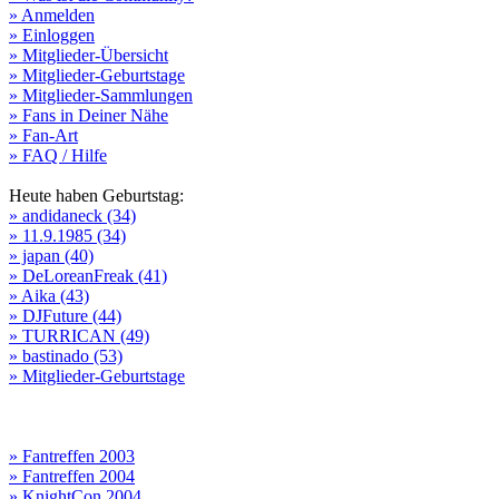
» Anmelden
» Einloggen
» Mitglieder-Übersicht
» Mitglieder-Geburtstage
» Mitglieder-Sammlungen
» Fans in Deiner Nähe
» Fan-Art
» FAQ / Hilfe
Heute haben Geburtstag:
» andidaneck (34)
» 11.9.1985 (34)
» japan (40)
» DeLoreanFreak (41)
» Aika (43)
» DJFuture (44)
» TURRICAN (49)
» bastinado (53)
» Mitglieder-Geburtstage
» Fantreffen 2003
» Fantreffen 2004
» KnightCon 2004