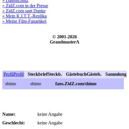
» Datenschutz
» ZidZ.com in der Presse
» ZidZ.com sagt Danke
» Mein K.I.T.T.-Replika
» Meine Film-Fanartikel
© 2001-2026
GrandmasterA
Profil
Profil
Steckbrief
Steckb.
Gästebuch
Gästeb.
Sammlung
S
shimo
shimo
fans.ZidZ.com/shimo
Name:
keine Angabe
Geschlecht:
keine Angabe