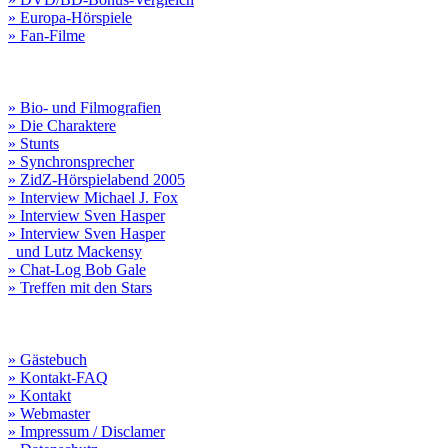
» Europa-Hörspiele
» Fan-Filme
» Bio- und Filmografien
» Die Charaktere
» Stunts
» Synchronsprecher
» ZidZ-Hörspielabend 2005
» Interview Michael J. Fox
» Interview Sven Hasper
» Interview Sven Hasper
und Lutz Mackensy
» Chat-Log Bob Gale
» Treffen mit den Stars
» Gästebuch
» Kontakt-FAQ
» Kontakt
» Webmaster
» Impressum / Disclamer