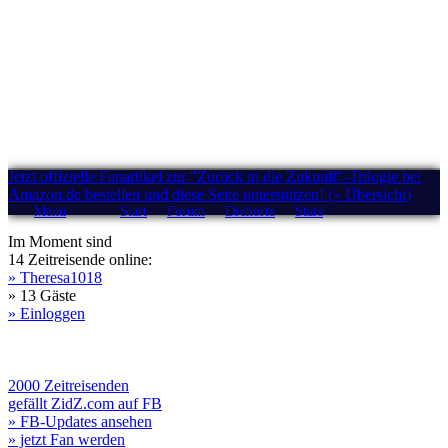
Jetzt offizielle Fanartikel zur "Zurück in die Zukunft"-Trilogie bei
Amazon.de bestellen und diese Seite unterstützen! (» Übersicht)
Menü
Start
Forum
Drehorte
Stars
Im Moment sind
14 Zeitreisende online:
» Theresa1018
» 13 Gäste
» Einloggen
2000 Zeitreisenden
gefällt ZidZ.com auf FB
» FB-Updates ansehen
» jetzt Fan werden