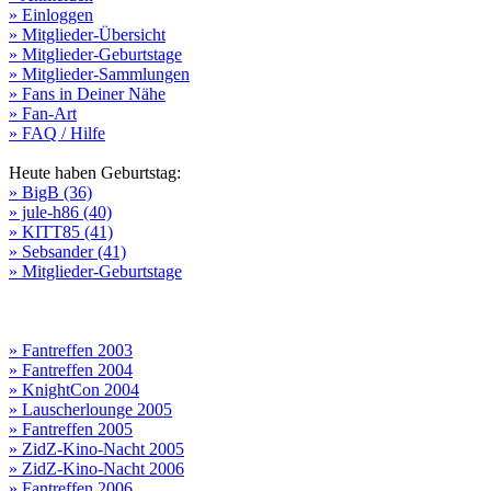
» Einloggen
» Mitglieder-Übersicht
» Mitglieder-Geburtstage
» Mitglieder-Sammlungen
» Fans in Deiner Nähe
» Fan-Art
» FAQ / Hilfe
Heute haben Geburtstag:
» BigB (36)
» jule-h86 (40)
» KITT85 (41)
» Sebsander (41)
» Mitglieder-Geburtstage
» Fantreffen 2003
» Fantreffen 2004
» KnightCon 2004
» Lauscherlounge 2005
» Fantreffen 2005
» ZidZ-Kino-Nacht 2005
» ZidZ-Kino-Nacht 2006
» Fantreffen 2006