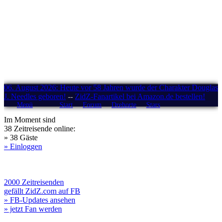
06. August 2026: Heute vor 58 Jahren wurde der Charakter Douglas
J. Needles geboren!
--
ZidZ-Fanartikel bei Amazon.de bestellen!
Menü
Start
Forum
Drehorte
Stars
Im Moment sind
38 Zeitreisende online:
» 38 Gäste
» Einloggen
2000 Zeitreisenden
gefällt ZidZ.com auf FB
» FB-Updates ansehen
» jetzt Fan werden