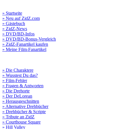
» Startseite
» Neu auf ZidZ.com
» Gästebuch
» ZidZ-News
» DVD/BD-Infos
» DVD/BD-Bonus-Vergleich
» ZidZ-Fanartikel kaufen
» Meine Film-Fanartikel
» Die Charaktere
» Wusstest Du das?
» Film-Fehler
» Fragen & Antworten
» Die Drehorte
» Der DeLorean
» Herausgeschnitten
» Alternative Drehbücher
» Drehbücher & Scripte
» Tribute an ZidZ
» Courthouse Square
» Hill Valley