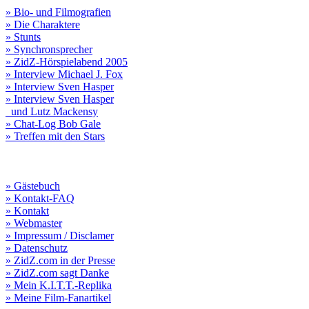
» Bio- und Filmografien
» Die Charaktere
» Stunts
» Synchronsprecher
» ZidZ-Hörspielabend 2005
» Interview Michael J. Fox
» Interview Sven Hasper
» Interview Sven Hasper
und Lutz Mackensy
» Chat-Log Bob Gale
» Treffen mit den Stars
» Gästebuch
» Kontakt-FAQ
» Kontakt
» Webmaster
» Impressum / Disclamer
» Datenschutz
» ZidZ.com in der Presse
» ZidZ.com sagt Danke
» Mein K.I.T.T.-Replika
» Meine Film-Fanartikel