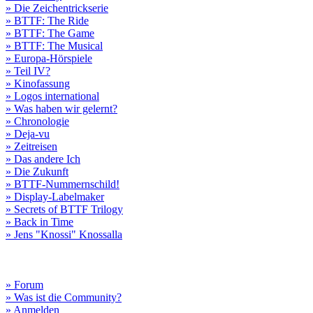
» Die Zeichentrickserie
» BTTF: The Ride
» BTTF: The Game
» BTTF: The Musical
» Europa-Hörspiele
» Teil IV?
» Kinofassung
» Logos international
» Was haben wir gelernt?
» Chronologie
» Deja-vu
» Zeitreisen
» Das andere Ich
» Die Zukunft
» BTTF-Nummernschild!
» Display-Labelmaker
» Secrets of BTTF Trilogy
» Back in Time
» Jens "Knossi" Knossalla
» Forum
» Was ist die Community?
» Anmelden