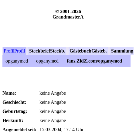
© 2001-2026
GrandmasterA
Profil
Profil
Steckbrief
Steckb.
Gästebuch
Gästeb.
Sammlung
S
opganymed
opganymed
fans.ZidZ.com/opganymed
Name:
keine Angabe
Geschlecht:
keine Angabe
Geburtstag:
keine Angabe
Herkunft:
keine Angabe
Angemeldet seit:
15.03.2004, 17:14 Uhr