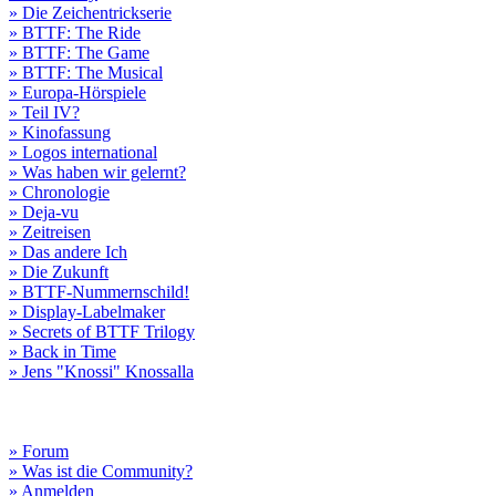
» Die Zeichentrickserie
» BTTF: The Ride
» BTTF: The Game
» BTTF: The Musical
» Europa-Hörspiele
» Teil IV?
» Kinofassung
» Logos international
» Was haben wir gelernt?
» Chronologie
» Deja-vu
» Zeitreisen
» Das andere Ich
» Die Zukunft
» BTTF-Nummernschild!
» Display-Labelmaker
» Secrets of BTTF Trilogy
» Back in Time
» Jens "Knossi" Knossalla
» Forum
» Was ist die Community?
» Anmelden