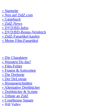
» Startseite
» Neu auf ZidZ.com
» Gästebuch
» ZidZ-News
» DVD/BD-Infos
» DVD/BD-Bonus-Vergleich
» ZidZ-Fanartikel kaufen
» Meine Film-Fanartikel
» Die Charaktere
» Wusstest Du das?
» Film-Fehler
» Fragen & Antworten
» Die Drehorte
» Der DeLorean
» Herausgeschnitten
» Alternative Drehbücher
» Drehbücher & Scripte
» Tribute an ZidZ
» Courthouse Square
» Hill Valley