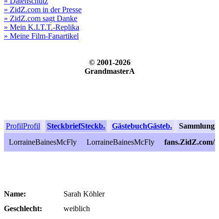
» Datenschutz
» ZidZ.com in der Presse
» ZidZ.com sagt Danke
» Mein K.I.T.T.-Replika
» Meine Film-Fanartikel
© 2001-2026
GrandmasterA
Profil
Profil
Steckbrief
Steckb.
Gästebuch
Gästeb.
Sammlung
S
LorraineBainesMcFly
LorraineBainesMcFly
fans.ZidZ.com/
Name:
Sarah Köhler
Geschlecht:
weiblich