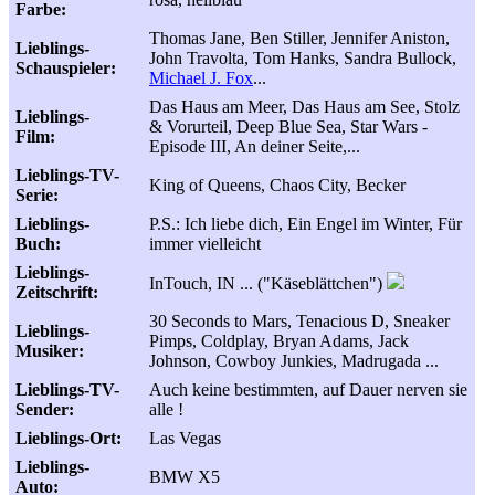
Farbe:
Thomas Jane, Ben Stiller, Jennifer Aniston,
Lieblings-
John Travolta, Tom Hanks, Sandra Bullock,
Schauspieler:
Michael J. Fox
...
Das Haus am Meer, Das Haus am See, Stolz
Lieblings-
& Vorurteil, Deep Blue Sea, Star Wars -
Film:
Episode III, An deiner Seite,...
Lieblings-TV-
King of Queens, Chaos City, Becker
Serie:
Lieblings-
P.S.: Ich liebe dich, Ein Engel im Winter, Für
Buch:
immer vielleicht
Lieblings-
InTouch, IN ... ("Käseblättchen")
Zeitschrift:
30 Seconds to Mars, Tenacious D, Sneaker
Lieblings-
Pimps, Coldplay, Bryan Adams, Jack
Musiker:
Johnson, Cowboy Junkies, Madrugada ...
Lieblings-TV-
Auch keine bestimmten, auf Dauer nerven sie
Sender:
alle !
Lieblings-Ort:
Las Vegas
Lieblings-
BMW X5
Auto: