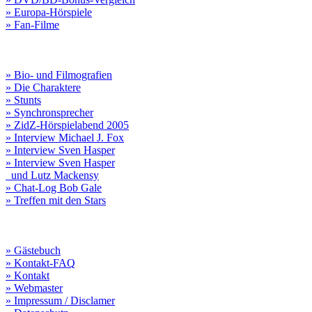
» Europa-Hörspiele
» Fan-Filme
» Bio- und Filmografien
» Die Charaktere
» Stunts
» Synchronsprecher
» ZidZ-Hörspielabend 2005
» Interview Michael J. Fox
» Interview Sven Hasper
» Interview Sven Hasper
und Lutz Mackensy
» Chat-Log Bob Gale
» Treffen mit den Stars
» Gästebuch
» Kontakt-FAQ
» Kontakt
» Webmaster
» Impressum / Disclamer