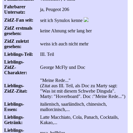
Fahrbarer
ja, Peugeot 206
Untersatz:
ZidZ-Fan seit:
seit ich Synulox kenne
ZidZ erstmals
keine Ahnung sehr lang her
gesehen:
ZidZ zuletzt
weiss ich auch nicht mehr
gesehen:
Lieblings-Teil:
III. Teil
Lieblings-
ZidZ-
George McFly und Doc
Charakter:
"Meine Rede..."
Lieblings-
(Zitat aus III. Teil, als Doc zu Marty sagt:
ZidZ-Zitat:
"Was ist mit diesem Schwebe Dingsda".
Marty: "Hoverboard". Doc :"Meine Rede...")
Lieblings-
italienisch, saarländisch, chinesisch,
Essen:
mallorcinisch,...
Lieblings-
Latte Macchiato, Cola, Panach, Cocktails,
Getränk:
Kakao,...
Lieblings-
rosa, hellblau