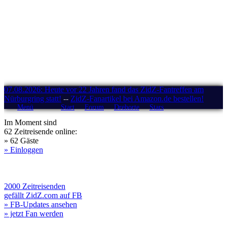
07.08.2026: Heute vor 22 Jahren fand das ZidZ-Fantreffen am
Nürburgring statt!
--
ZidZ-Fanartikel bei Amazon.de bestellen!
Menü
Start
Forum
Drehorte
Stars
Im Moment sind
62 Zeitreisende online:
» 62 Gäste
» Einloggen
2000 Zeitreisenden
gefällt ZidZ.com auf FB
» FB-Updates ansehen
» jetzt Fan werden