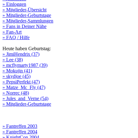
» Einloggen
» Mitglieder-Übersicht
» Mitglieder-Geburtstage
» Mitglieder-Sammlungen
» Fans in Deiner Nähe
» Fan-Art
» FAQ / Hilfe
Heute haben Geburtstag:
» JimiHendrix (37)
» Lee (38)
» mcflymarty1987 (39)
» Mokujin (41)
» skydjoe (45)
» PepsiPerfekt (47)
» Matze_Mc_Fly (47)
» Norrec (48)
» Jules_and_Verne (54)
» Mitglieder-Geburtstage
» Fantreffen 2003
» Fantreffen 2004
» KnightCon 2004