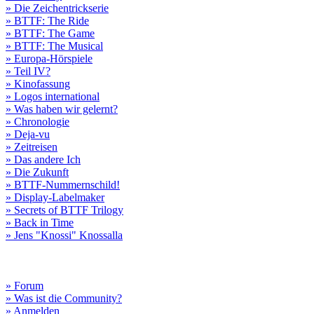
» Die Zeichentrickserie
» BTTF: The Ride
» BTTF: The Game
» BTTF: The Musical
» Europa-Hörspiele
» Teil IV?
» Kinofassung
» Logos international
» Was haben wir gelernt?
» Chronologie
» Deja-vu
» Zeitreisen
» Das andere Ich
» Die Zukunft
» BTTF-Nummernschild!
» Display-Labelmaker
» Secrets of BTTF Trilogy
» Back in Time
» Jens "Knossi" Knossalla
» Forum
» Was ist die Community?
» Anmelden