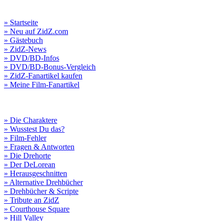
» Startseite
» Neu auf ZidZ.com
» Gästebuch
» ZidZ-News
» DVD/BD-Infos
» DVD/BD-Bonus-Vergleich
» ZidZ-Fanartikel kaufen
» Meine Film-Fanartikel
» Die Charaktere
» Wusstest Du das?
» Film-Fehler
» Fragen & Antworten
» Die Drehorte
» Der DeLorean
» Herausgeschnitten
» Alternative Drehbücher
» Drehbücher & Scripte
» Tribute an ZidZ
» Courthouse Square
» Hill Valley