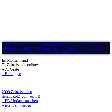
07.08.2026: Heute vor 22 Jahren fand das ZidZ-Fantreffen am
Nürburgring statt!
--
ZidZ-Fanartikel bei Amazon.de bestellen!
Menü
Start
Forum
Drehorte
Stars
Im Moment sind
71 Zeitreisende online:
» 71 Gäste
» Einloggen
2000 Zeitreisenden
gefällt ZidZ.com auf FB
» FB-Updates ansehen
» jetzt Fan werden