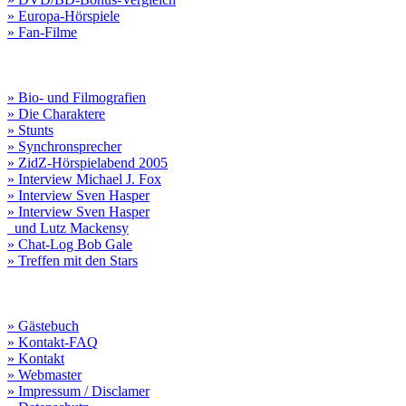
» Europa-Hörspiele
» Fan-Filme
» Bio- und Filmografien
» Die Charaktere
» Stunts
» Synchronsprecher
» ZidZ-Hörspielabend 2005
» Interview Michael J. Fox
» Interview Sven Hasper
» Interview Sven Hasper
und Lutz Mackensy
» Chat-Log Bob Gale
» Treffen mit den Stars
» Gästebuch
» Kontakt-FAQ
» Kontakt
» Webmaster
» Impressum / Disclamer