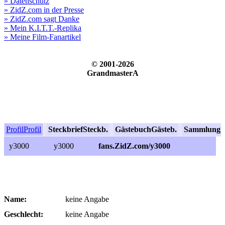
» Datenschutz
» ZidZ.com in der Presse
» ZidZ.com sagt Danke
» Mein K.I.T.T.-Replika
» Meine Film-Fanartikel
© 2001-2026
GrandmasterA
Profil
Profil
Steckbrief
Steckb.
Gästebuch
Gästeb.
Sammlung
S
y3000
y3000
fans.ZidZ.com/y3000
Name:
keine Angabe
Geschlecht:
keine Angabe