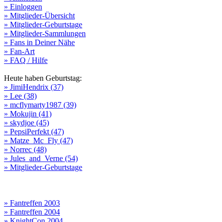
» Einloggen
» Mitglieder-Übersicht
» Mitglieder-Geburtstage
» Mitglieder-Sammlungen
» Fans in Deiner Nähe
» Fan-Art
» FAQ / Hilfe
Heute haben Geburtstag:
» JimiHendrix (37)
» Lee (38)
» mcflymarty1987 (39)
» Mokujin (41)
» skydjoe (45)
» PepsiPerfekt (47)
» Matze_Mc_Fly (47)
» Norrec (48)
» Jules_and_Verne (54)
» Mitglieder-Geburtstage
» Fantreffen 2003
» Fantreffen 2004
» KnightCon 2004