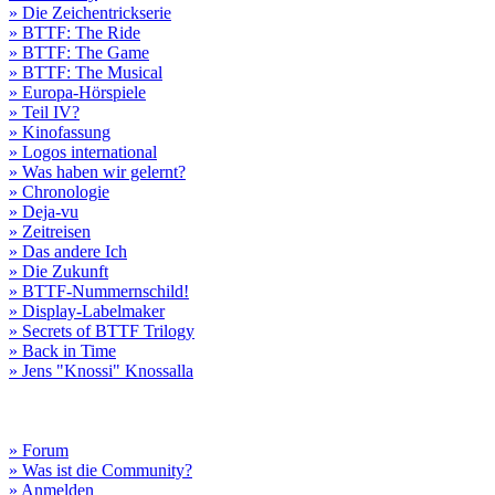
» Die Zeichentrickserie
» BTTF: The Ride
» BTTF: The Game
» BTTF: The Musical
» Europa-Hörspiele
» Teil IV?
» Kinofassung
» Logos international
» Was haben wir gelernt?
» Chronologie
» Deja-vu
» Zeitreisen
» Das andere Ich
» Die Zukunft
» BTTF-Nummernschild!
» Display-Labelmaker
» Secrets of BTTF Trilogy
» Back in Time
» Jens "Knossi" Knossalla
» Forum
» Was ist die Community?
» Anmelden