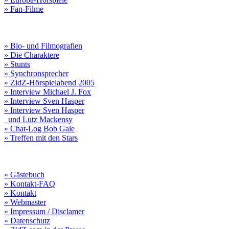
» Fan-Filme
» Bio- und Filmografien
» Die Charaktere
» Stunts
» Synchronsprecher
» ZidZ-Hörspielabend 2005
» Interview Michael J. Fox
» Interview Sven Hasper
» Interview Sven Hasper
und Lutz Mackensy
» Chat-Log Bob Gale
» Treffen mit den Stars
» Gästebuch
» Kontakt-FAQ
» Kontakt
» Webmaster
» Impressum / Disclamer
» Datenschutz