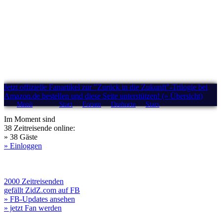
Jetzt offizielle Fanartikel zur "Zurück in die Zukunft"-Trilogie bei
Amazon.de bestellen und diese Seite unterstützen! (» Übersicht)
Menü
Start
Forum
Drehorte
Stars
Im Moment sind
38 Zeitreisende online:
» 38 Gäste
» Einloggen
2000 Zeitreisenden
gefällt ZidZ.com auf FB
» FB-Updates ansehen
» jetzt Fan werden