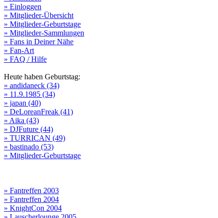
» Einloggen
» Mitglieder-Übersicht
» Mitglieder-Geburtstage
» Mitglieder-Sammlungen
» Fans in Deiner Nähe
» Fan-Art
» FAQ / Hilfe
Heute haben Geburtstag:
» andidaneck (34)
» 11.9.1985 (34)
» japan (40)
» DeLoreanFreak (41)
» Aika (43)
» DJFuture (44)
» TURRICAN (49)
» bastinado (53)
» Mitglieder-Geburtstage
» Fantreffen 2003
» Fantreffen 2004
» KnightCon 2004
» Lauscherlounge 2005