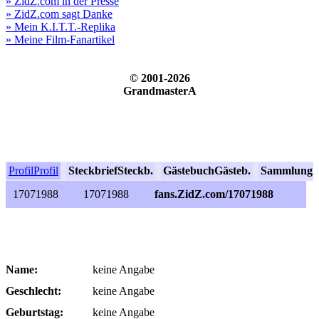
» ZidZ.com in der Presse
» ZidZ.com sagt Danke
» Mein K.I.T.T.-Replika
» Meine Film-Fanartikel
© 2001-2026
GrandmasterA
Profil
Profil
Steckbrief
Steckb.
Gästebuch
Gästeb.
Sammlung
S
17071988
17071988
fans.ZidZ.com/17071988
Name:
keine Angabe
Geschlecht:
keine Angabe
Geburtstag:
keine Angabe