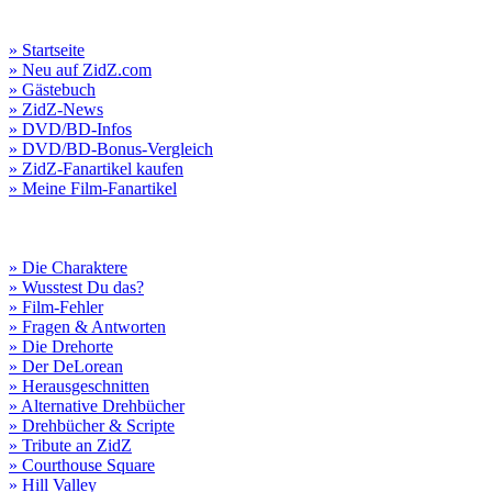
» Startseite
» Neu auf ZidZ.com
» Gästebuch
» ZidZ-News
» DVD/BD-Infos
» DVD/BD-Bonus-Vergleich
» ZidZ-Fanartikel kaufen
» Meine Film-Fanartikel
» Die Charaktere
» Wusstest Du das?
» Film-Fehler
» Fragen & Antworten
» Die Drehorte
» Der DeLorean
» Herausgeschnitten
» Alternative Drehbücher
» Drehbücher & Scripte
» Tribute an ZidZ
» Courthouse Square
» Hill Valley