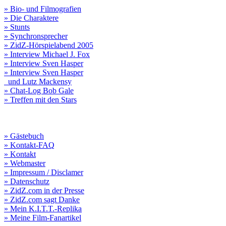
» Bio- und Filmografien
» Die Charaktere
» Stunts
» Synchronsprecher
» ZidZ-Hörspielabend 2005
» Interview Michael J. Fox
» Interview Sven Hasper
» Interview Sven Hasper
und Lutz Mackensy
» Chat-Log Bob Gale
» Treffen mit den Stars
» Gästebuch
» Kontakt-FAQ
» Kontakt
» Webmaster
» Impressum / Disclamer
» Datenschutz
» ZidZ.com in der Presse
» ZidZ.com sagt Danke
» Mein K.I.T.T.-Replika
» Meine Film-Fanartikel