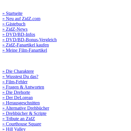
» Startseite
» Neu auf ZidZ.com
» Gästebuch
» ZidZ-News
» DVD/BD-Infos
» DVD/BD-Bonus-Vergleich
» ZidZ-Fanartikel kaufen
» Meine Film-Fanartikel
» Die Charaktere
» Wusstest Du das?
» Film-Fehler
» Fragen & Antworten
» Die Drehorte
» Der DeLorean
» Herausgeschnitten
» Alternative Drehbücher
» Drehbücher & Scripte
» Tribute an ZidZ
» Courthouse Square
» Hill Valley