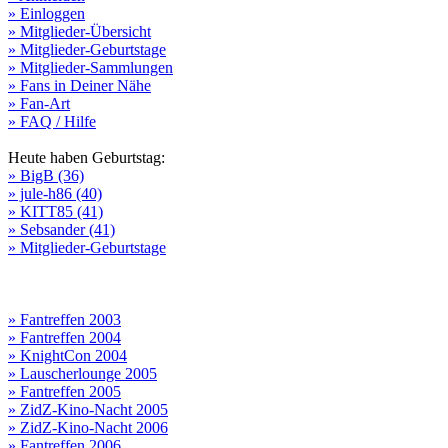
» Einloggen
» Mitglieder-Übersicht
» Mitglieder-Geburtstage
» Mitglieder-Sammlungen
» Fans in Deiner Nähe
» Fan-Art
» FAQ / Hilfe
Heute haben Geburtstag:
» BigB (36)
» jule-h86 (40)
» KITT85 (41)
» Sebsander (41)
» Mitglieder-Geburtstage
» Fantreffen 2003
» Fantreffen 2004
» KnightCon 2004
» Lauscherlounge 2005
» Fantreffen 2005
» ZidZ-Kino-Nacht 2005
» ZidZ-Kino-Nacht 2006
» Fantreffen 2006