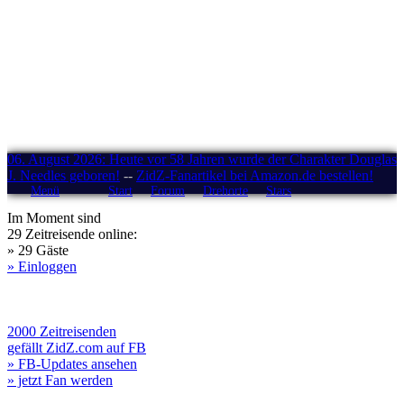
06. August 2026: Heute vor 58 Jahren wurde der Charakter Douglas
J. Needles geboren!
--
ZidZ-Fanartikel bei Amazon.de bestellen!
Menü
Start
Forum
Drehorte
Stars
Im Moment sind
29 Zeitreisende online:
» 29 Gäste
» Einloggen
2000 Zeitreisenden
gefällt ZidZ.com auf FB
» FB-Updates ansehen
» jetzt Fan werden