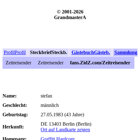
© 2001-2026
GrandmasterA
Profil
Profil
Steckbrief
Steckb.
Gästebuch
Gästeb.
Sammlung
S
Zeitreisender
Zeitreisender
fans.ZidZ.com/Zeitreisender
Name:
stefan
Geschlecht:
männlich
Geburtstag:
27.05.1983 (43 Jahre)
DE 13403 Berlin (Berlin)
Herkunft:
Ort auf Landkarte zeigen
Homepage:
Graffiti Hardcore