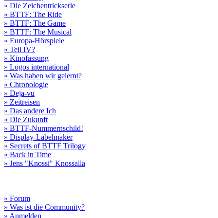
» Die Zeichentrickserie
» BTTF: The Ride
» BTTF: The Game
» BTTF: The Musical
» Europa-Hörspiele
» Teil IV?
» Kinofassung
» Logos international
» Was haben wir gelernt?
» Chronologie
» Deja-vu
» Zeitreisen
» Das andere Ich
» Die Zukunft
» BTTF-Nummernschild!
» Display-Labelmaker
» Secrets of BTTF Trilogy
» Back in Time
» Jens "Knossi" Knossalla
» Forum
» Was ist die Community?
» Anmelden