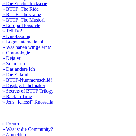
» Die Zeichentrickserie
» BTTF: The Ride
» BTTF: The Game
» BTTF: The Musical
» Europa-Hörspiele
» Teil IV?
» Kinofassung
» Logos international
» Was haben wir gelernt?
» Chronologie
» Deja-vu
» Zeitreisen
» Das andere Ich
» Die Zukunft
» BTTF-Nummernschild!
» Display-Labelmaker
» Secrets of BTTF Trilogy
» Back in Time
» Jens "Knossi" Knossalla
» Forum
» Was ist die Community?
» Anmelden