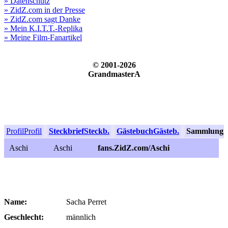
» Datenschutz
» ZidZ.com in der Presse
» ZidZ.com sagt Danke
» Mein K.I.T.T.-Replika
» Meine Film-Fanartikel
© 2001-2026
GrandmasterA
Profil
Profil
Steckbrief
Steckb.
Gästebuch
Gästeb.
Sammlung
S
Aschi
Aschi
fans.ZidZ.com/Aschi
Name:
Sacha Perret
Geschlecht:
männlich