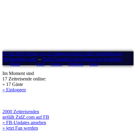
07.08.2026: Heute vor 22 Jahren fand das ZidZ-Fantreffen am
Nürburgring statt!
--
ZidZ-Fanartikel bei Amazon.de bestellen!
Menü
Start
Forum
Drehorte
Stars
Im Moment sind
17 Zeitreisende online:
» 17 Gäste
» Einloggen
2000 Zeitreisenden
gefällt ZidZ.com auf FB
» FB-Updates ansehen
» jetzt Fan werden