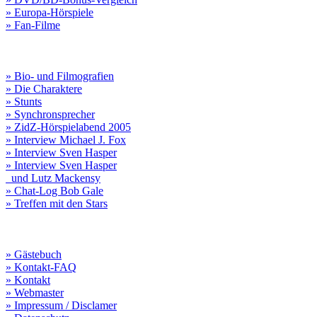
» Europa-Hörspiele
» Fan-Filme
» Bio- und Filmografien
» Die Charaktere
» Stunts
» Synchronsprecher
» ZidZ-Hörspielabend 2005
» Interview Michael J. Fox
» Interview Sven Hasper
» Interview Sven Hasper
und Lutz Mackensy
» Chat-Log Bob Gale
» Treffen mit den Stars
» Gästebuch
» Kontakt-FAQ
» Kontakt
» Webmaster
» Impressum / Disclamer