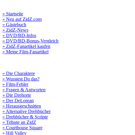
» Startseite
» Neu auf ZidZ.com
» Gästebuch
» ZidZ-News
» DVD/BD-Infos
» DVD/BD-Bonus-Vergleich
» ZidZ-Fanartikel kaufen
» Meine Film-Fanartikel
» Die Charaktere
» Wusstest Du das?
» Film-Fehler
» Fragen & Antworten
» Die Drehorte
» Der DeLorean
» Herausgeschnitten
» Alternative Drehbücher
» Drehbücher & Scripte
» Tribute an ZidZ
» Courthouse Square
» Hill Valley