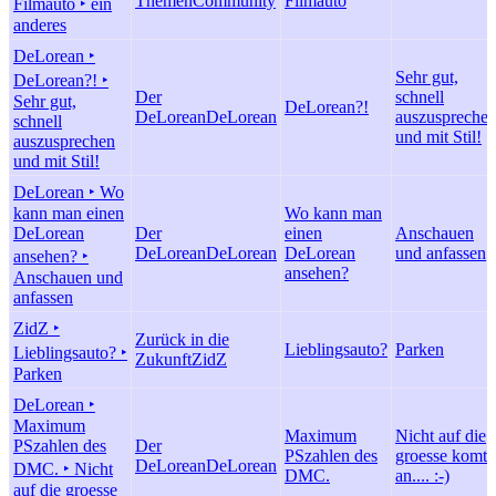
Themen
Community
Filmauto
Filmauto ‣ ein
anderes
DeLorean ‣
Sehr gut,
DeLorean?! ‣
Der
schnell
Sehr gut,
DeLorean?!
DeLorean
DeLorean
auszuspreche
schnell
und mit Stil!
auszusprechen
und mit Stil!
DeLorean ‣ Wo
kann man einen
Wo kann man
DeLorean
Der
einen
Anschauen
DeLorean
DeLorean
DeLorean
und anfassen
ansehen? ‣
ansehen?
Anschauen und
anfassen
ZidZ ‣
Zurück in die
Lieblingsauto?
Parken
Lieblingsauto? ‣
Zukunft
ZidZ
Parken
DeLorean ‣
Maximum
Maximum
Nicht auf die
PSzahlen des
Der
PSzahlen des
groesse komts
DeLorean
DeLorean
DMC. ‣ Nicht
DMC.
an.... :-)
auf die groesse