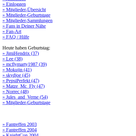
» Einloggen
» Mitglieder-Übersicht
» Mitglieder-Geburtstage
» Mitglieder-Sammlungen
» Fans in Deiner Nähe
» Fan-Art
» FAQ / Hilfe
Heute haben Geburtstag:
» JimiHendrix (37)
» Lee (38)
» mcflymarty1987 (39)
» Mokujin (41)
» skydjoe (45)
» PepsiPerfekt (47)
» Matze_Mc_Fly (47)
» Norrec (48)
» Jules_and_Verne (54)
» Mitglieder-Geburtstage
» Fantreffen 2003
» Fantreffen 2004
» KnightCon 2004