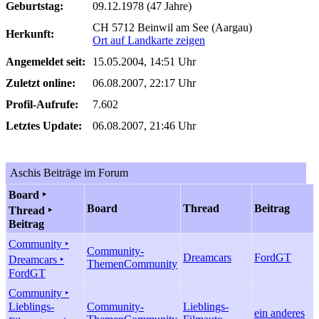
Geburtstag:
09.12.1978 (47 Jahre)
CH 5712 Beinwil am See (Aargau)
Herkunft:
Ort auf Landkarte zeigen
Angemeldet seit:
15.05.2004, 14:51 Uhr
Zuletzt online:
06.08.2007, 22:17 Uhr
Profil-Aufrufe:
7.602
Letztes Update:
06.08.2007, 21:46 Uhr
Aschis Beiträge im Forum
Board ‣
Board
Thread
Beitrag
Thread ‣
Beitrag
Community ‣
Community-
Dreamcars
FordGT
Dreamcars ‣
Themen
Community
FordGT
Community ‣
Lieblings-
Community-
Lieblings-
ein anderes