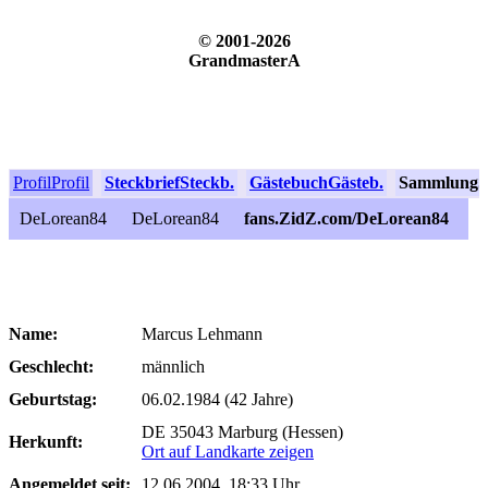
© 2001-2026
GrandmasterA
Profil
Profil
Steckbrief
Steckb.
Gästebuch
Gästeb.
Sammlung
S
DeLorean84
DeLorean84
fans.ZidZ.com/DeLorean84
Name:
Marcus Lehmann
Geschlecht:
männlich
Geburtstag:
06.02.1984 (42 Jahre)
DE 35043 Marburg (Hessen)
Herkunft:
Ort auf Landkarte zeigen
Angemeldet seit:
12.06.2004, 18:33 Uhr