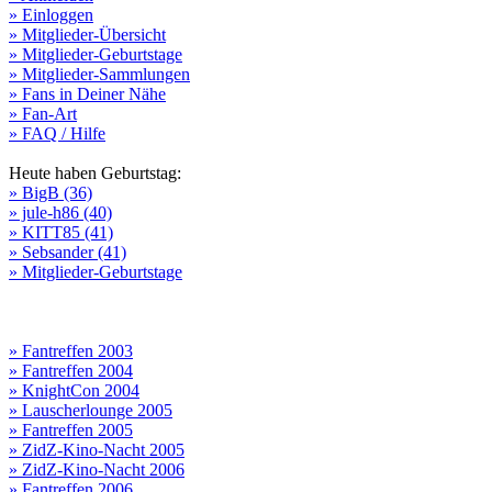
» Einloggen
» Mitglieder-Übersicht
» Mitglieder-Geburtstage
» Mitglieder-Sammlungen
» Fans in Deiner Nähe
» Fan-Art
» FAQ / Hilfe
Heute haben Geburtstag:
» BigB (36)
» jule-h86 (40)
» KITT85 (41)
» Sebsander (41)
» Mitglieder-Geburtstage
» Fantreffen 2003
» Fantreffen 2004
» KnightCon 2004
» Lauscherlounge 2005
» Fantreffen 2005
» ZidZ-Kino-Nacht 2005
» ZidZ-Kino-Nacht 2006
» Fantreffen 2006