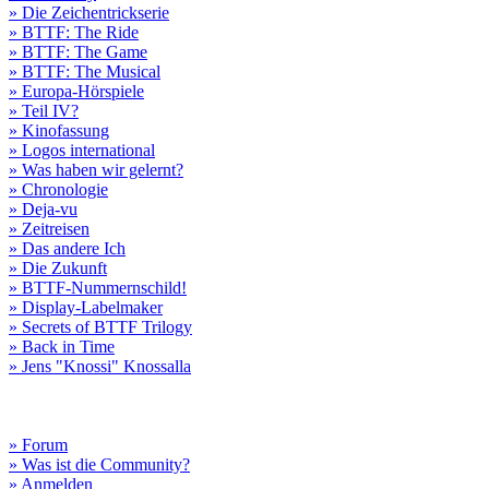
» Die Zeichentrickserie
» BTTF: The Ride
» BTTF: The Game
» BTTF: The Musical
» Europa-Hörspiele
» Teil IV?
» Kinofassung
» Logos international
» Was haben wir gelernt?
» Chronologie
» Deja-vu
» Zeitreisen
» Das andere Ich
» Die Zukunft
» BTTF-Nummernschild!
» Display-Labelmaker
» Secrets of BTTF Trilogy
» Back in Time
» Jens "Knossi" Knossalla
» Forum
» Was ist die Community?
» Anmelden