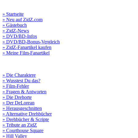
» Startseite
» Neu auf ZidZ.com
» Gästebuch
» ZidZ-News
» DVD/BD-Infos
» DVD/BD-Bonus-Vergleich
» ZidZ-Fanartikel kaufen
» Meine Film-Fanartikel
» Die Charaktere
» Wusstest Du das?
» Film-Fehler
» Fragen & Antworten
» Die Drehorte
» Der DeLorean
» Herausgeschnitten
» Alternative Drehbücher
» Drehbücher & Scripte
» Tribute an ZidZ
» Courthouse Square
» Hill Valley