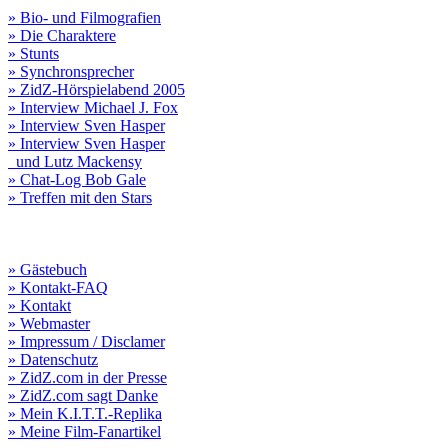
» Bio- und Filmografien
» Die Charaktere
» Stunts
» Synchronsprecher
» ZidZ-Hörspielabend 2005
» Interview Michael J. Fox
» Interview Sven Hasper
» Interview Sven Hasper
und Lutz Mackensy
» Chat-Log Bob Gale
» Treffen mit den Stars
» Gästebuch
» Kontakt-FAQ
» Kontakt
» Webmaster
» Impressum / Disclamer
» Datenschutz
» ZidZ.com in der Presse
» ZidZ.com sagt Danke
» Mein K.I.T.T.-Replika
» Meine Film-Fanartikel