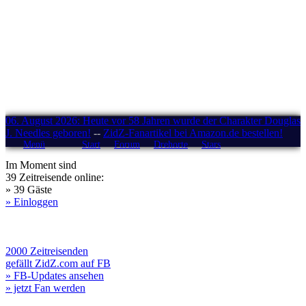
06. August 2026: Heute vor 58 Jahren wurde der Charakter Douglas
J. Needles geboren!
--
ZidZ-Fanartikel bei Amazon.de bestellen!
Menü
Start
Forum
Drehorte
Stars
Im Moment sind
39 Zeitreisende online:
» 39 Gäste
» Einloggen
2000 Zeitreisenden
gefällt ZidZ.com auf FB
» FB-Updates ansehen
» jetzt Fan werden