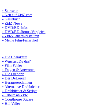
» Startseite
» Neu auf ZidZ.com
» Gästebuch
» ZidZ-News
» DVD/BD-Infos
» DVD/BD-Bonus-Vergleich
» ZidZ-Fanartikel kaufen
» Meine Film-Fanartikel
» Die Charaktere
» Wusstest Du das?
» Film-Fehler
» Fragen & Antworten
» Die Drehorte
» Der DeLorean
» Herausgeschnitten
» Alternative Drehbücher
» Drehbücher & Scripte
» Tribute an ZidZ
» Courthouse Square
» Hill Valley