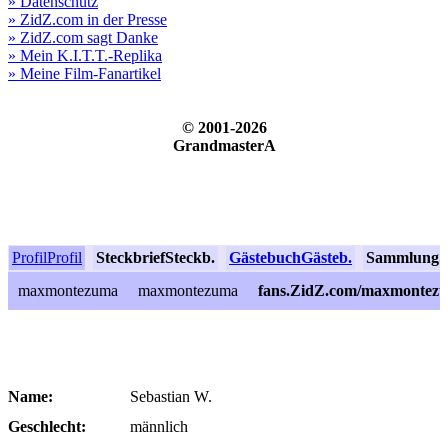
» Datenschutz
» ZidZ.com in der Presse
» ZidZ.com sagt Danke
» Mein K.I.T.T.-Replika
» Meine Film-Fanartikel
© 2001-2026
GrandmasterA
Profil
Profil
Steckbrief
Steckb.
Gästebuch
Gästeb.
Sammlung
S
maxmontezuma
maxmontezuma
fans.ZidZ.com/maxmontez
Name:
Sebastian W.
Geschlecht:
männlich