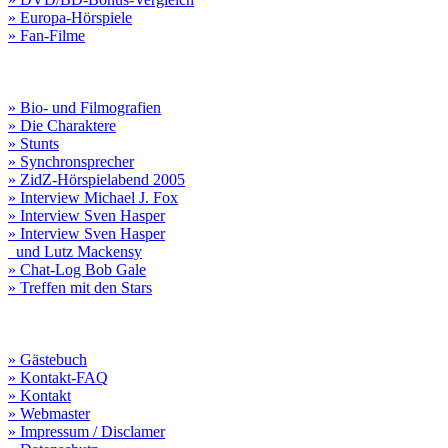
» Europa-Hörspiele
» Fan-Filme
» Bio- und Filmografien
» Die Charaktere
» Stunts
» Synchronsprecher
» ZidZ-Hörspielabend 2005
» Interview Michael J. Fox
» Interview Sven Hasper
» Interview Sven Hasper
und Lutz Mackensy
» Chat-Log Bob Gale
» Treffen mit den Stars
» Gästebuch
» Kontakt-FAQ
» Kontakt
» Webmaster
» Impressum / Disclamer