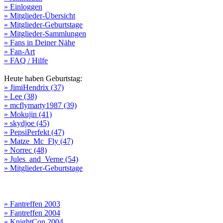
» Einloggen
» Mitglieder-Übersicht
» Mitglieder-Geburtstage
» Mitglieder-Sammlungen
» Fans in Deiner Nähe
» Fan-Art
» FAQ / Hilfe
Heute haben Geburtstag:
» JimiHendrix (37)
» Lee (38)
» mcflymarty1987 (39)
» Mokujin (41)
» skydjoe (45)
» PepsiPerfekt (47)
» Matze_Mc_Fly (47)
» Norrec (48)
» Jules_and_Verne (54)
» Mitglieder-Geburtstage
» Fantreffen 2003
» Fantreffen 2004
» KnightCon 2004