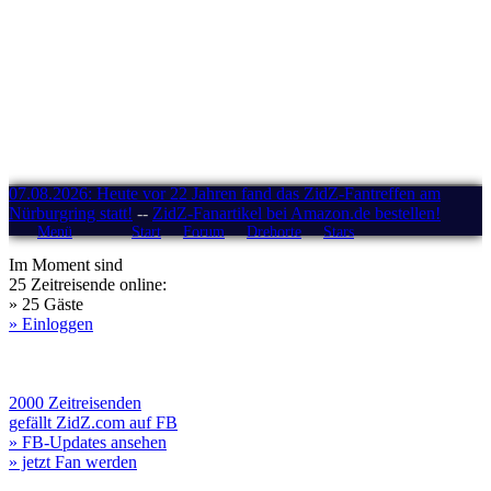
07.08.2026: Heute vor 22 Jahren fand das ZidZ-Fantreffen am
Nürburgring statt!
--
ZidZ-Fanartikel bei Amazon.de bestellen!
Menü
Start
Forum
Drehorte
Stars
Im Moment sind
25 Zeitreisende online:
» 25 Gäste
» Einloggen
2000 Zeitreisenden
gefällt ZidZ.com auf FB
» FB-Updates ansehen
» jetzt Fan werden