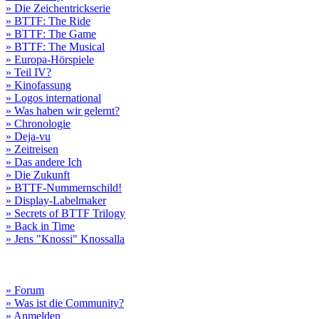
» Die Zeichentrickserie
» BTTF: The Ride
» BTTF: The Game
» BTTF: The Musical
» Europa-Hörspiele
» Teil IV?
» Kinofassung
» Logos international
» Was haben wir gelernt?
» Chronologie
» Deja-vu
» Zeitreisen
» Das andere Ich
» Die Zukunft
» BTTF-Nummernschild!
» Display-Labelmaker
» Secrets of BTTF Trilogy
» Back in Time
» Jens "Knossi" Knossalla
» Forum
» Was ist die Community?
» Anmelden