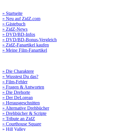
» Startseite
» Neu auf ZidZ.com
» Gästebuch
» ZidZ-News
» DVD/BD-Infos
» DVD/BD-Bonus-Vergleich
» ZidZ-Fanartikel kaufen
» Meine Film-Fanartikel
» Die Charaktere
» Wusstest Du das?
» Film-Fehler
» Fragen & Antworten
» Die Drehorte
» Der DeLorean
» Herausgeschnitten
» Alternative Drehbücher
» Drehbücher & Scripte
» Tribute an ZidZ
» Courthouse Square
» Hill Valley