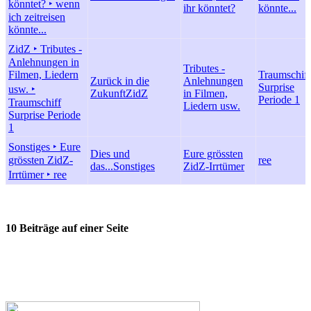
könntet? ‣ wenn
ihr könntet?
könnte...
ich zeitreisen
könnte...
ZidZ ‣ Tributes -
Anlehnungen in
Tributes -
Filmen, Liedern
Traumschiff
Zurück in die
Anlehnungen
Surprise
usw. ‣
Zukunft
ZidZ
in Filmen,
Periode 1
Traumschiff
Liedern usw.
Surprise Periode
1
Sonstiges ‣ Eure
Dies und
Eure grössten
grössten ZidZ-
ree
das...
Sonstiges
ZidZ-Irrtümer
Irrtümer ‣ ree
10 Beiträge auf einer Seite