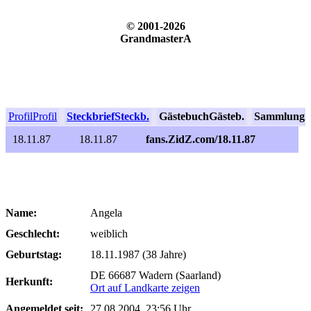
© 2001-2026
GrandmasterA
Profil
Profil
Steckbrief
Steckb.
Gästebuch
Gästeb.
Sammlung
S
18.11.87
18.11.87
fans.ZidZ.com/18.11.87
Name:
Angela
Geschlecht:
weiblich
Geburtstag:
18.11.1987 (38 Jahre)
DE 66687 Wadern (Saarland)
Herkunft:
Ort auf Landkarte zeigen
Angemeldet seit:
27.08.2004, 23:56 Uhr