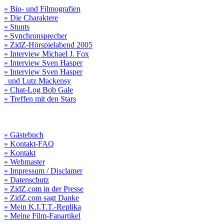
» Bio- und Filmografien
» Die Charaktere
» Stunts
» Synchronsprecher
» ZidZ-Hörspielabend 2005
» Interview Michael J. Fox
» Interview Sven Hasper
» Interview Sven Hasper
und Lutz Mackensy
» Chat-Log Bob Gale
» Treffen mit den Stars
» Gästebuch
» Kontakt-FAQ
» Kontakt
» Webmaster
» Impressum / Disclamer
» Datenschutz
» ZidZ.com in der Presse
» ZidZ.com sagt Danke
» Mein K.I.T.T.-Replika
» Meine Film-Fanartikel