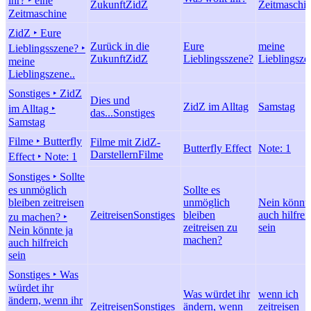
ihr? ‣ eine
Zukunft
ZidZ
Zeitmaschi
Zeitmaschine
ZidZ ‣ Eure
Zurück in die
Eure
meine
Lieblingsszene? ‣
Zukunft
ZidZ
Lieblingsszene?
Lieblingsze
meine
Lieblingszene..
Sonstiges ‣ ZidZ
Dies und
ZidZ im Alltag
Samstag
im Alltag ‣
das...
Sonstiges
Samstag
Filme ‣ Butterfly
Filme mit ZidZ-
Butterfly Effect
Note: 1
Darstellern
Filme
Effect ‣ Note: 1
Sonstiges ‣ Sollte
es unmöglich
Sollte es
bleiben zeitreisen
unmöglich
Nein könnte
Zeitreisen
Sonstiges
bleiben
auch hilfrei
zu machen? ‣
zeitreisen zu
sein
Nein könnte ja
machen?
auch hilfreich
sein
Sonstiges ‣ Was
würdet ihr
Was würdet ihr
wenn ich
ändern, wenn ihr
Zeitreisen
Sonstiges
ändern, wenn
zeitreisen