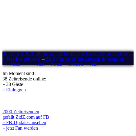
06. August 2026: Heute vor 58 Jahren wurde der Charakter Douglas
J. Needles geboren!
--
ZidZ-Fanartikel bei Amazon.de bestellen!
Menü
Start
Forum
Drehorte
Stars
Im Moment sind
38 Zeitreisende online:
» 38 Gäste
» Einloggen
2000 Zeitreisenden
gefällt ZidZ.com auf FB
» FB-Updates ansehen
» jetzt Fan werden