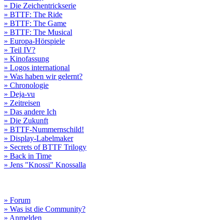
» Die Zeichentrickserie
» BTTF: The Ride
» BTTF: The Game
» BTTF: The Musical
» Europa-Hörspiele
» Teil IV?
» Kinofassung
» Logos international
» Was haben wir gelernt?
» Chronologie
» Deja-vu
» Zeitreisen
» Das andere Ich
» Die Zukunft
» BTTF-Nummernschild!
» Display-Labelmaker
» Secrets of BTTF Trilogy
» Back in Time
» Jens "Knossi" Knossalla
» Forum
» Was ist die Community?
» Anmelden