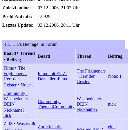
Zuletzt online:
03.12.2006, 21:02 Uhr
Profil-Aufrufe:
13.929
Letztes Update:
03.12.2006, 20:11 Uhr
18.11.87s Beiträge im Forum
Board ‣ Thread
Board
Thread
Beitrag
‣ Beitrag
Filme ‣ The
The Frighteners
Frighteners -
Filme mit ZidZ-
- Herr der
Note: 1
Herr der
Darstellern
Filme
Geister
Geister ‣ Note: 1
Community ‣
Was bedeutet
Was bedeutet
Community-
DEIN
DEIN
nick
Themen
Community
Nickname?
Nickname? ‣
nick
ZidZ ‣ Was wollt
Zurück in die
eine
Was wollt ihr?