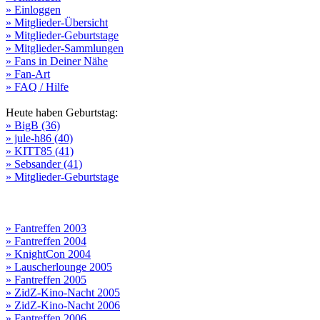
» Einloggen
» Mitglieder-Übersicht
» Mitglieder-Geburtstage
» Mitglieder-Sammlungen
» Fans in Deiner Nähe
» Fan-Art
» FAQ / Hilfe
Heute haben Geburtstag:
» BigB (36)
» jule-h86 (40)
» KITT85 (41)
» Sebsander (41)
» Mitglieder-Geburtstage
» Fantreffen 2003
» Fantreffen 2004
» KnightCon 2004
» Lauscherlounge 2005
» Fantreffen 2005
» ZidZ-Kino-Nacht 2005
» ZidZ-Kino-Nacht 2006
» Fantreffen 2006