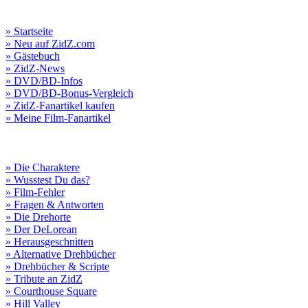
» Startseite
» Neu auf ZidZ.com
» Gästebuch
» ZidZ-News
» DVD/BD-Infos
» DVD/BD-Bonus-Vergleich
» ZidZ-Fanartikel kaufen
» Meine Film-Fanartikel
» Die Charaktere
» Wusstest Du das?
» Film-Fehler
» Fragen & Antworten
» Die Drehorte
» Der DeLorean
» Herausgeschnitten
» Alternative Drehbücher
» Drehbücher & Scripte
» Tribute an ZidZ
» Courthouse Square
» Hill Valley