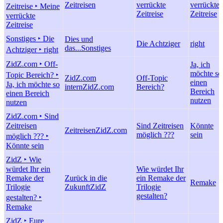
Zeitreisen
verrückte
verrückte
Zeitreise ‣ Meine
Zeitreise
Zeitreise
verrückte
Zeitreise
Sonstiges ‣ Die
Dies und
Die Achtziger
right
das...
Sonstiges
Achtziger ‣ right
ZidZ.com ‣ Off-
Ja, ich
möchte so
Topic Bereich? ‣
ZidZ.com
Off-Topic
einen
Ja, ich möchte so
intern
ZidZ.com
Bereich?
Bereich
einen Bereich
nutzen
nutzen
ZidZ.com ‣ Sind
Zeitreisen
Sind Zeitreisen
Könnte
Zeitreisen
ZidZ.com
möglich ???
sein
möglich ??? ‣
Könnte sein
ZidZ ‣ Wie
würdet Ihr ein
Wie würdet Ihr
Remake der
Zurück in die
ein Remake der
Remake
Trilogie
Zukunft
ZidZ
Trilogie
gestalten?
gestalten? ‣
Remake
ZidZ ‣ Eure