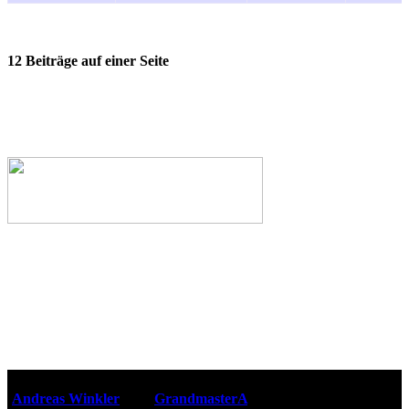
12 Beiträge auf einer Seite
Webseiten-Design © 2001-2026
Andreas Winkler
alias
GrandmasterA
für ZidZ.com