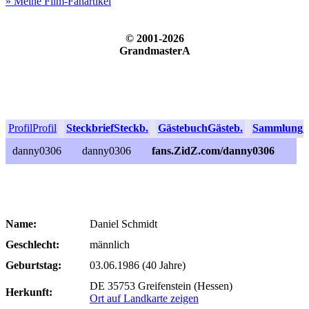
» Meine Film-Fanartikel
© 2001-2026
GrandmasterA
Profil
Profil
Steckbrief
Steckb.
Gästebuch
Gästeb.
Sammlung
S
danny0306
danny0306
fans.ZidZ.com/danny0306
Name:
Daniel Schmidt
Geschlecht:
männlich
Geburtstag:
03.06.1986 (40 Jahre)
DE 35753 Greifenstein (Hessen)
Herkunft:
Ort auf Landkarte zeigen