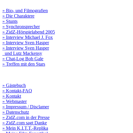
» Bio- und Filmografien
» Die Charaktere
» Stunts
» Synchronsprecher
» ZidZ-Hörspielabend 2005
» Interview Michael J. Fox
» Interview Sven Hasper
» Interview Sven Hasper
und Lutz Mackensy
» Chat-Log Bob Gale
» Treffen mit den Stars
» Gästebuch
» Kontakt-FAQ
» Kontakt
» Webmaster
» Impressum / Disclamer
» Datenschutz
» ZidZ.com in der Presse
» ZidZ.com sagt Danke
» Mein K.I.T.T.-Replika