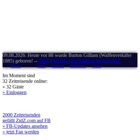
09.08.2026: Heute vor 88 wurde Burton Gilliam (Waffenverkäfer
1885) geboren! --
ZidZ-Fanartikel bei Amazon.de bestellen!
Menü
Start
Forum
Drehorte
Stars
Im Moment sind
32 Zeitreisende online:
» 32 Gäste
» Einloggen
2000 Zeitreisenden
gefällt ZidZ.com auf FB
» FB-Updates ansehen
» jetzt Fan werden