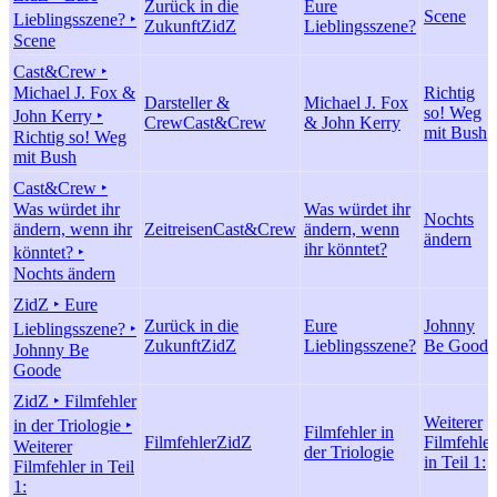
Zurück in die
Eure
Scene
Lieblingsszene? ‣
Zukunft
ZidZ
Lieblingsszene?
Scene
Cast&Crew ‣
Michael J. Fox &
Richtig
Darsteller &
Michael J. Fox
so! Weg
John Kerry ‣
Crew
Cast&Crew
& John Kerry
mit Bush
Richtig so! Weg
mit Bush
Cast&Crew ‣
Was würdet ihr
Was würdet ihr
Nochts
ändern, wenn ihr
Zeitreisen
Cast&Crew
ändern, wenn
ändern
ihr könntet?
könntet? ‣
Nochts ändern
ZidZ ‣ Eure
Zurück in die
Eure
Johnny
Lieblingsszene? ‣
Zukunft
ZidZ
Lieblingsszene?
Be Goode
Johnny Be
Goode
ZidZ ‣ Filmfehler
Weiterer
in der Triologie ‣
Filmfehler in
Filmfehler
ZidZ
Filmfehler
Weiterer
der Triologie
in Teil 1:
Filmfehler in Teil
1: