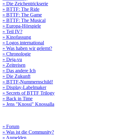
» Die Zeichentrickserie
» BTTF: The Ride
» BTTF: The Game
» BTTF: The Musical
» Europa-Hörspiele
» Teil IV?
» Kinofassung
» Logos international
» Was haben wir gelernt?
» Chronologie
» Deja-vu
» Zeitreisen
» Das andere Ich
» Die Zukunft
» BTTF-Nummernschild!
» Display-Labelmaker
» Secrets of BTTF Trilogy
» Back in Time
» Jens "Knossi" Knossalla
» Forum
» Was ist die Community?
» Anmelden