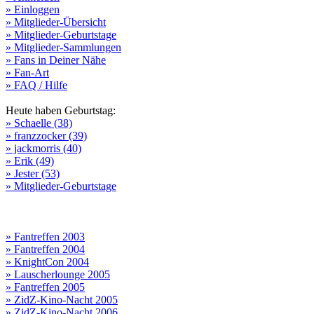
» Einloggen
» Mitglieder-Übersicht
» Mitglieder-Geburtstage
» Mitglieder-Sammlungen
» Fans in Deiner Nähe
» Fan-Art
» FAQ / Hilfe
Heute haben Geburtstag:
» Schaelle (38)
» franzzocker (39)
» jackmorris (40)
» Erik (49)
» Jester (53)
» Mitglieder-Geburtstage
» Fantreffen 2003
» Fantreffen 2004
» KnightCon 2004
» Lauscherlounge 2005
» Fantreffen 2005
» ZidZ-Kino-Nacht 2005
» ZidZ-Kino-Nacht 2006