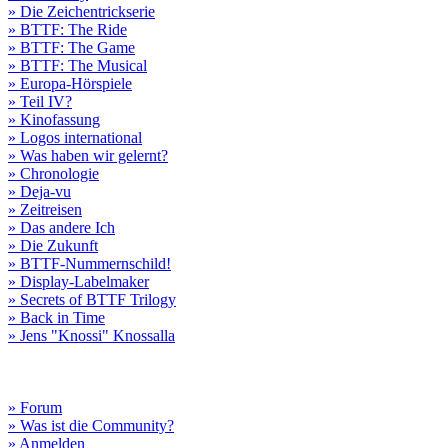
» Die Zeichentrickserie
» BTTF: The Ride
» BTTF: The Game
» BTTF: The Musical
» Europa-Hörspiele
» Teil IV?
» Kinofassung
» Logos international
» Was haben wir gelernt?
» Chronologie
» Deja-vu
» Zeitreisen
» Das andere Ich
» Die Zukunft
» BTTF-Nummernschild!
» Display-Labelmaker
» Secrets of BTTF Trilogy
» Back in Time
» Jens "Knossi" Knossalla
» Forum
» Was ist die Community?
» Anmelden