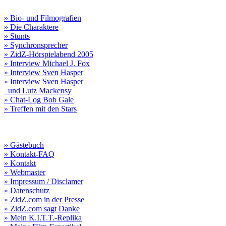
» Bio- und Filmografien
» Die Charaktere
» Stunts
» Synchronsprecher
» ZidZ-Hörspielabend 2005
» Interview Michael J. Fox
» Interview Sven Hasper
» Interview Sven Hasper
und Lutz Mackensy
» Chat-Log Bob Gale
» Treffen mit den Stars
» Gästebuch
» Kontakt-FAQ
» Kontakt
» Webmaster
» Impressum / Disclamer
» Datenschutz
» ZidZ.com in der Presse
» ZidZ.com sagt Danke
» Mein K.I.T.T.-Replika