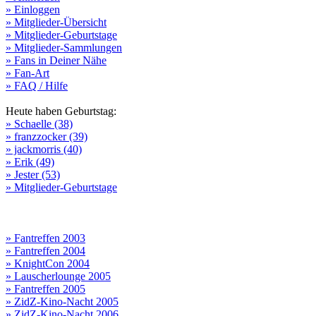
» Einloggen
» Mitglieder-Übersicht
» Mitglieder-Geburtstage
» Mitglieder-Sammlungen
» Fans in Deiner Nähe
» Fan-Art
» FAQ / Hilfe
Heute haben Geburtstag:
» Schaelle (38)
» franzzocker (39)
» jackmorris (40)
» Erik (49)
» Jester (53)
» Mitglieder-Geburtstage
» Fantreffen 2003
» Fantreffen 2004
» KnightCon 2004
» Lauscherlounge 2005
» Fantreffen 2005
» ZidZ-Kino-Nacht 2005
» ZidZ-Kino-Nacht 2006