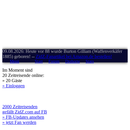
09.08.2026: Heute vor 88 wurde Burton Gilliam (Waffenverkäfer
1885) geboren! --
ZidZ-Fanartikel bei Amazon.de bestellen!
Menü
Start
Forum
Drehorte
Stars
Im Moment sind
20 Zeitreisende online:
» 20 Gäste
» Einloggen
2000 Zeitreisenden
gefällt ZidZ.com auf FB
» FB-Updates ansehen
» jetzt Fan werden