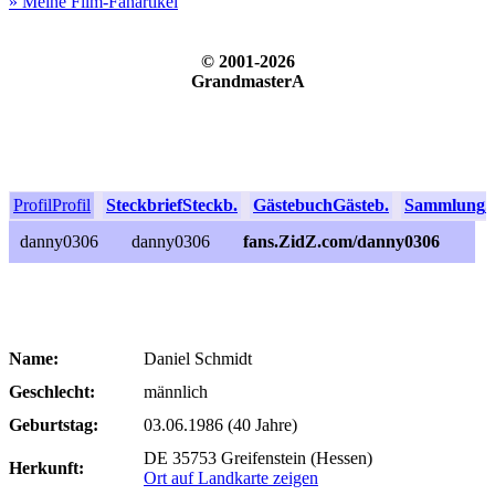
» Meine Film-Fanartikel
© 2001-2026
GrandmasterA
Profil
Profil
Steckbrief
Steckb.
Gästebuch
Gästeb.
Sammlung
S
danny0306
danny0306
fans.ZidZ.com/danny0306
Name:
Daniel Schmidt
Geschlecht:
männlich
Geburtstag:
03.06.1986 (40 Jahre)
DE 35753 Greifenstein (Hessen)
Herkunft:
Ort auf Landkarte zeigen