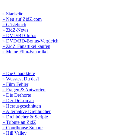
» Startseite
» Neu auf ZidZ.com
» Gästebuch
» ZidZ-News
» DVD/BD-Infos
» DVD/BD-Bonus-Vergleich
» ZidZ-Fanartikel kaufen
» Meine Film-Fanartikel
» Die Charaktere
» Wusstest Du das?
» Film-Fehler
» Fragen & Antworten
» Die Drehorte
» Der DeLorean
» Herausgeschnitten
» Alternative Drehbücher
» Drehbücher & Scripte
» Tribute an ZidZ
» Courthouse Square
» Hill Valley