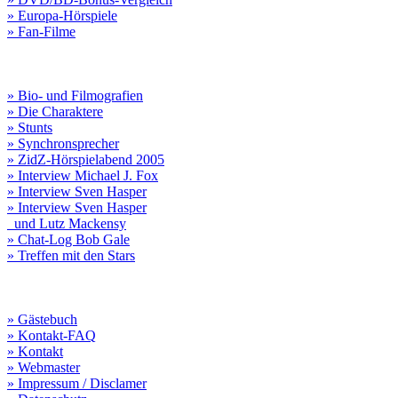
» Europa-Hörspiele
» Fan-Filme
» Bio- und Filmografien
» Die Charaktere
» Stunts
» Synchronsprecher
» ZidZ-Hörspielabend 2005
» Interview Michael J. Fox
» Interview Sven Hasper
» Interview Sven Hasper
und Lutz Mackensy
» Chat-Log Bob Gale
» Treffen mit den Stars
» Gästebuch
» Kontakt-FAQ
» Kontakt
» Webmaster
» Impressum / Disclamer