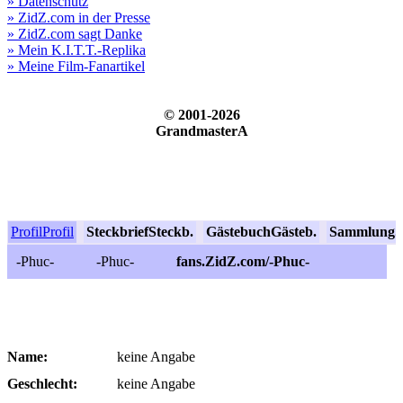
» Datenschutz
» ZidZ.com in der Presse
» ZidZ.com sagt Danke
» Mein K.I.T.T.-Replika
» Meine Film-Fanartikel
© 2001-2026
GrandmasterA
Profil
Profil
Steckbrief
Steckb.
Gästebuch
Gästeb.
Sammlung
S
-Phuc-
-Phuc-
fans.ZidZ.com/-Phuc-
Name:
keine Angabe
Geschlecht:
keine Angabe