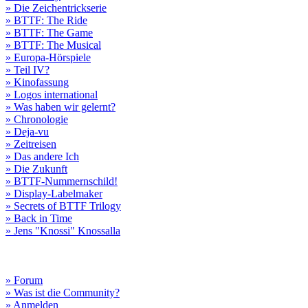
» Die Zeichentrickserie
» BTTF: The Ride
» BTTF: The Game
» BTTF: The Musical
» Europa-Hörspiele
» Teil IV?
» Kinofassung
» Logos international
» Was haben wir gelernt?
» Chronologie
» Deja-vu
» Zeitreisen
» Das andere Ich
» Die Zukunft
» BTTF-Nummernschild!
» Display-Labelmaker
» Secrets of BTTF Trilogy
» Back in Time
» Jens "Knossi" Knossalla
» Forum
» Was ist die Community?
» Anmelden