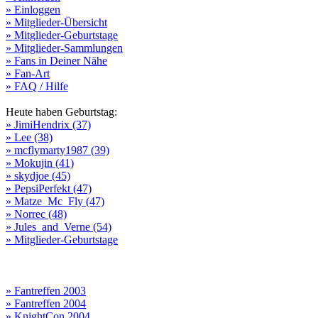
» Einloggen
» Mitglieder-Übersicht
» Mitglieder-Geburtstage
» Mitglieder-Sammlungen
» Fans in Deiner Nähe
» Fan-Art
» FAQ / Hilfe
Heute haben Geburtstag:
» JimiHendrix (37)
» Lee (38)
» mcflymarty1987 (39)
» Mokujin (41)
» skydjoe (45)
» PepsiPerfekt (47)
» Matze_Mc_Fly (47)
» Norrec (48)
» Jules_and_Verne (54)
» Mitglieder-Geburtstage
» Fantreffen 2003
» Fantreffen 2004
» KnightCon 2004