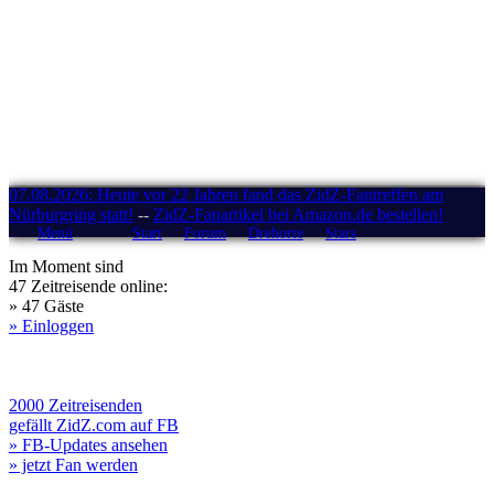
07.08.2026: Heute vor 22 Jahren fand das ZidZ-Fantreffen am
Nürburgring statt!
--
ZidZ-Fanartikel bei Amazon.de bestellen!
Menü
Start
Forum
Drehorte
Stars
Im Moment sind
47 Zeitreisende online:
» 47 Gäste
» Einloggen
2000 Zeitreisenden
gefällt ZidZ.com auf FB
» FB-Updates ansehen
» jetzt Fan werden