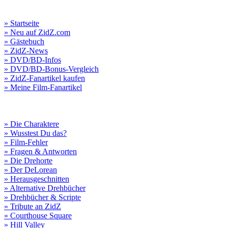
» Startseite
» Neu auf ZidZ.com
» Gästebuch
» ZidZ-News
» DVD/BD-Infos
» DVD/BD-Bonus-Vergleich
» ZidZ-Fanartikel kaufen
» Meine Film-Fanartikel
» Die Charaktere
» Wusstest Du das?
» Film-Fehler
» Fragen & Antworten
» Die Drehorte
» Der DeLorean
» Herausgeschnitten
» Alternative Drehbücher
» Drehbücher & Scripte
» Tribute an ZidZ
» Courthouse Square
» Hill Valley