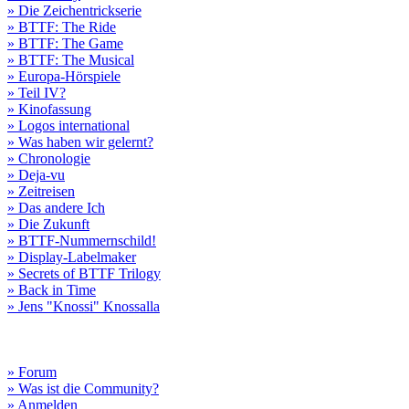
» Die Zeichentrickserie
» BTTF: The Ride
» BTTF: The Game
» BTTF: The Musical
» Europa-Hörspiele
» Teil IV?
» Kinofassung
» Logos international
» Was haben wir gelernt?
» Chronologie
» Deja-vu
» Zeitreisen
» Das andere Ich
» Die Zukunft
» BTTF-Nummernschild!
» Display-Labelmaker
» Secrets of BTTF Trilogy
» Back in Time
» Jens "Knossi" Knossalla
» Forum
» Was ist die Community?
» Anmelden