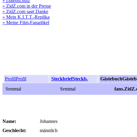
» Datenschutz
» ZidZ.com in der Presse
» ZidZ.com sagt Danke
» Mein K.I.T.T.-Replika
» Meine Film-Fanartikel
Profil
Profil
Steckbrief
Steckb.
Gästebuch
Gästeb
Semmal
Semmal
fans.ZidZ
Name:
Johannes
Geschlecht:
männlich