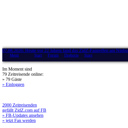
07.08.2026: Heute vor 22 Jahren fand das ZidZ-Fantreffen am Nürburg
Menü
Start
Forum
Drehorte
Stars
Im Moment sind
79 Zeitreisende online:
» 79 Gäste
» Einloggen
2000 Zeitreisenden
gefällt ZidZ.com auf FB
» FB-Updates ansehen
» jetzt Fan werden