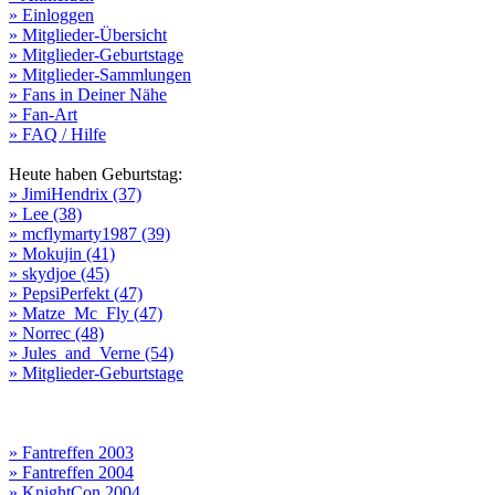
» Einloggen
» Mitglieder-Übersicht
» Mitglieder-Geburtstage
» Mitglieder-Sammlungen
» Fans in Deiner Nähe
» Fan-Art
» FAQ / Hilfe
Heute haben Geburtstag:
» JimiHendrix (37)
» Lee (38)
» mcflymarty1987 (39)
» Mokujin (41)
» skydjoe (45)
» PepsiPerfekt (47)
» Matze_Mc_Fly (47)
» Norrec (48)
» Jules_and_Verne (54)
» Mitglieder-Geburtstage
» Fantreffen 2003
» Fantreffen 2004
» KnightCon 2004