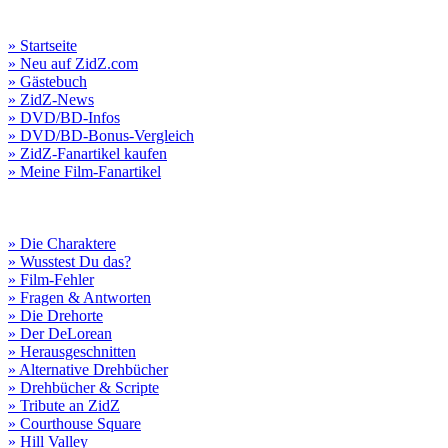
» Startseite
» Neu auf ZidZ.com
» Gästebuch
» ZidZ-News
» DVD/BD-Infos
» DVD/BD-Bonus-Vergleich
» ZidZ-Fanartikel kaufen
» Meine Film-Fanartikel
» Die Charaktere
» Wusstest Du das?
» Film-Fehler
» Fragen & Antworten
» Die Drehorte
» Der DeLorean
» Herausgeschnitten
» Alternative Drehbücher
» Drehbücher & Scripte
» Tribute an ZidZ
» Courthouse Square
» Hill Valley