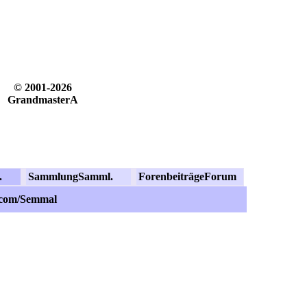
© 2001-2026
GrandmasterA
.
Sammlung
Samml.
Forenbeiträge
Forum
.com/Semmal