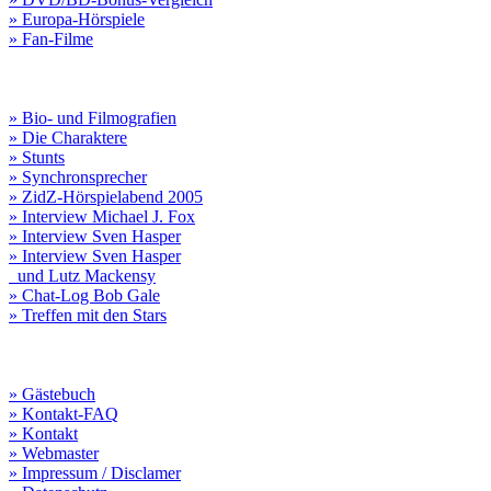
» Europa-Hörspiele
» Fan-Filme
» Bio- und Filmografien
» Die Charaktere
» Stunts
» Synchronsprecher
» ZidZ-Hörspielabend 2005
» Interview Michael J. Fox
» Interview Sven Hasper
» Interview Sven Hasper
und Lutz Mackensy
» Chat-Log Bob Gale
» Treffen mit den Stars
» Gästebuch
» Kontakt-FAQ
» Kontakt
» Webmaster
» Impressum / Disclamer