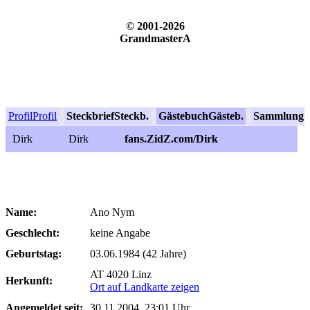
© 2001-2026
GrandmasterA
Profil
Profil
Steckbrief
Steckb.
Gästebuch
Gästeb.
Sammlung
S
Dirk
Dirk
fans.ZidZ.com/Dirk
Name:
Ano Nym
Geschlecht:
keine Angabe
Geburtstag:
03.06.1984 (42 Jahre)
AT 4020 Linz
Herkunft:
Ort auf Landkarte zeigen
Angemeldet seit:
30.11.2004, 23:01 Uhr