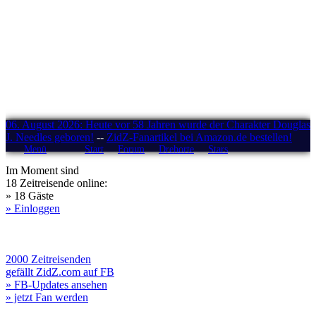
06. August 2026: Heute vor 58 Jahren wurde der Charakter Douglas
J. Needles geboren!
--
ZidZ-Fanartikel bei Amazon.de bestellen!
Menü
Start
Forum
Drehorte
Stars
Im Moment sind
18 Zeitreisende online:
» 18 Gäste
» Einloggen
2000 Zeitreisenden
gefällt ZidZ.com auf FB
» FB-Updates ansehen
» jetzt Fan werden