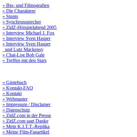
» Bio- und Filmografien
» Die Charaktere
» Stunts
» Synchronsprecher
» ZidZ-Hörspielabend 2005
» Interview Michael J. Fox
» Interview Sven Hasper
» Interview Sven Hasper
und Lutz Mackensy
» Chat-Log Bob Gale
» Treffen mit den Stars
» Gästebuch
» Kontakt-FAQ
» Kontakt
» Webmaster
» Impressum / Disclamer
» Datenschutz
» ZidZ.com in der Presse
» ZidZ.com sagt Danke
» Mein K.I.T.T.-Replika
» Meine Film-Fanartikel