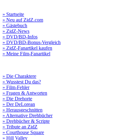
» Startseite
» Neu auf ZidZ.com
» Gästebuch
» ZidZ-News
» DVD/BD-Infos
» DVD/BD-Bonus-Vergleich
» ZidZ-Fanartikel kaufen
» Meine Film-Fanartikel
» Die Charaktere
» Wusstest Du das?
» Film-Fehler
» Fragen & Antworten
» Die Drehorte
» Der DeLorean
» Herausgeschnitten
» Alternative Drehbücher
» Drehbücher & Scripte
» Tribute an ZidZ
» Courthouse Square
» Hill Valley