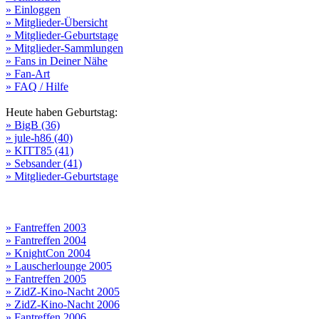
» Einloggen
» Mitglieder-Übersicht
» Mitglieder-Geburtstage
» Mitglieder-Sammlungen
» Fans in Deiner Nähe
» Fan-Art
» FAQ / Hilfe
Heute haben Geburtstag:
» BigB (36)
» jule-h86 (40)
» KITT85 (41)
» Sebsander (41)
» Mitglieder-Geburtstage
» Fantreffen 2003
» Fantreffen 2004
» KnightCon 2004
» Lauscherlounge 2005
» Fantreffen 2005
» ZidZ-Kino-Nacht 2005
» ZidZ-Kino-Nacht 2006
» Fantreffen 2006