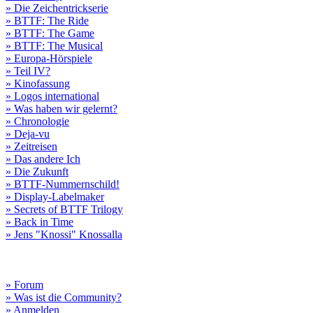
» Die Zeichentrickserie
» BTTF: The Ride
» BTTF: The Game
» BTTF: The Musical
» Europa-Hörspiele
» Teil IV?
» Kinofassung
» Logos international
» Was haben wir gelernt?
» Chronologie
» Deja-vu
» Zeitreisen
» Das andere Ich
» Die Zukunft
» BTTF-Nummernschild!
» Display-Labelmaker
» Secrets of BTTF Trilogy
» Back in Time
» Jens "Knossi" Knossalla
» Forum
» Was ist die Community?
» Anmelden