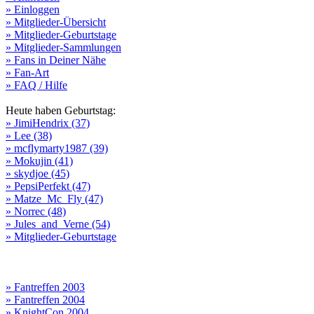
» Einloggen
» Mitglieder-Übersicht
» Mitglieder-Geburtstage
» Mitglieder-Sammlungen
» Fans in Deiner Nähe
» Fan-Art
» FAQ / Hilfe
Heute haben Geburtstag:
» JimiHendrix (37)
» Lee (38)
» mcflymarty1987 (39)
» Mokujin (41)
» skydjoe (45)
» PepsiPerfekt (47)
» Matze_Mc_Fly (47)
» Norrec (48)
» Jules_and_Verne (54)
» Mitglieder-Geburtstage
» Fantreffen 2003
» Fantreffen 2004
» KnightCon 2004