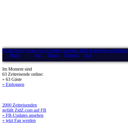
07.08.2026: Heute vor 22 Jahren fand das ZidZ-Fantreffen am Nürburg
Menü
Start
Forum
Drehorte
Stars
Im Moment sind
63 Zeitreisende online:
» 63 Gäste
» Einloggen
2000 Zeitreisenden
gefällt ZidZ.com auf FB
» FB-Updates ansehen
» jetzt Fan werden