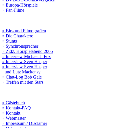
» Europa-Hörspiele
» Fan-Filme
» Bio- und Filmografien
» Die Charaktere
» Stunts
» Synchronsprecher
» ZidZ-Hörspielabend 2005
» Interview Michael J. Fox
» Interview Sven Hasper
» Interview Sven Hasper
und Lutz Mackensy
» Chat-Log Bob Gale
» Treffen mit den Stars
» Gästebuch
» Kontakt-FAQ
» Kontakt
» Webmaster
» Impressum / Disclamer