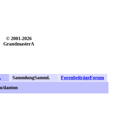
© 2001-2026
GrandmasterA
.
Sammlung
Samml.
Forenbeiträge
Forum
m/danton