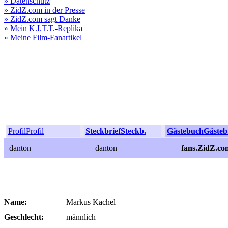
» Datenschutz
» ZidZ.com in der Presse
» ZidZ.com sagt Danke
» Mein K.I.T.T.-Replika
» Meine Film-Fanartikel
Profil
Profil
Steckbrief
Steckb.
Gästebuch
Gästeb
danton
danton
fans.ZidZ.co
Name:
Markus Kachel
Geschlecht:
männlich