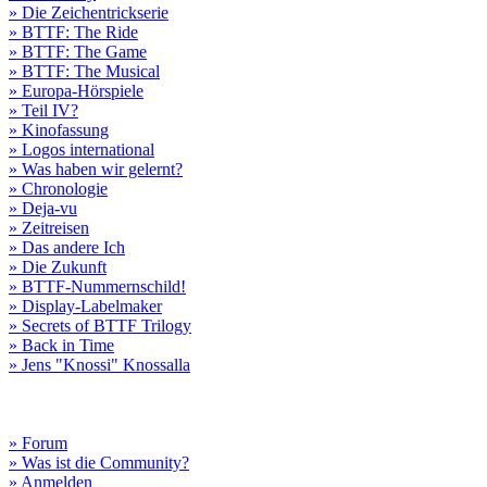
» Die Zeichentrickserie
» BTTF: The Ride
» BTTF: The Game
» BTTF: The Musical
» Europa-Hörspiele
» Teil IV?
» Kinofassung
» Logos international
» Was haben wir gelernt?
» Chronologie
» Deja-vu
» Zeitreisen
» Das andere Ich
» Die Zukunft
» BTTF-Nummernschild!
» Display-Labelmaker
» Secrets of BTTF Trilogy
» Back in Time
» Jens "Knossi" Knossalla
» Forum
» Was ist die Community?
» Anmelden