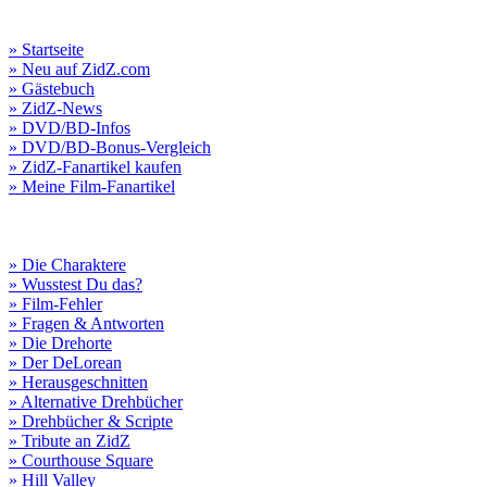
» Startseite
» Neu auf ZidZ.com
» Gästebuch
» ZidZ-News
» DVD/BD-Infos
» DVD/BD-Bonus-Vergleich
» ZidZ-Fanartikel kaufen
» Meine Film-Fanartikel
» Die Charaktere
» Wusstest Du das?
» Film-Fehler
» Fragen & Antworten
» Die Drehorte
» Der DeLorean
» Herausgeschnitten
» Alternative Drehbücher
» Drehbücher & Scripte
» Tribute an ZidZ
» Courthouse Square
» Hill Valley