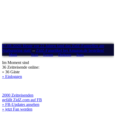
07.08.2026: Heute vor 22 Jahren fand das ZidZ-Fantreffen am
Nürburgring statt!
--
ZidZ-Fanartikel bei Amazon.de bestellen!
Menü
Start
Forum
Drehorte
Stars
Im Moment sind
36 Zeitreisende online:
» 36 Gäste
» Einloggen
2000 Zeitreisenden
gefällt ZidZ.com auf FB
» FB-Updates ansehen
» jetzt Fan werden