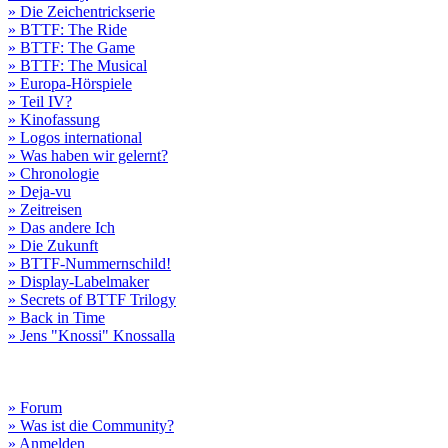
» Die Zeichentrickserie
» BTTF: The Ride
» BTTF: The Game
» BTTF: The Musical
» Europa-Hörspiele
» Teil IV?
» Kinofassung
» Logos international
» Was haben wir gelernt?
» Chronologie
» Deja-vu
» Zeitreisen
» Das andere Ich
» Die Zukunft
» BTTF-Nummernschild!
» Display-Labelmaker
» Secrets of BTTF Trilogy
» Back in Time
» Jens "Knossi" Knossalla
» Forum
» Was ist die Community?
» Anmelden