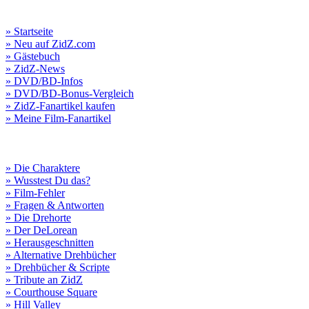
» Startseite
» Neu auf ZidZ.com
» Gästebuch
» ZidZ-News
» DVD/BD-Infos
» DVD/BD-Bonus-Vergleich
» ZidZ-Fanartikel kaufen
» Meine Film-Fanartikel
» Die Charaktere
» Wusstest Du das?
» Film-Fehler
» Fragen & Antworten
» Die Drehorte
» Der DeLorean
» Herausgeschnitten
» Alternative Drehbücher
» Drehbücher & Scripte
» Tribute an ZidZ
» Courthouse Square
» Hill Valley