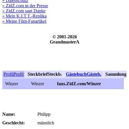
» Datenschutz
» ZidZ.com in der Presse
» ZidZ.com sagt Danke
» Mein K.I.T.T.-Replika
» Meine Film-Fanartikel
© 2001-2026
GrandmasterA
Profil
Profil
Steckbrief
Steckb.
Gästebuch
Gästeb.
Sammlung
S
Winzer
Winzer
fans.ZidZ.com/Winzer
Name:
Philipp
Geschlecht:
männlich