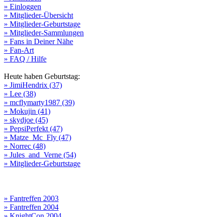
» Einloggen
» Mitglieder-Übersicht
» Mitglieder-Geburtstage
» Mitglieder-Sammlungen
» Fans in Deiner Nähe
» Fan-Art
» FAQ / Hilfe
Heute haben Geburtstag:
» JimiHendrix (37)
» Lee (38)
» mcflymarty1987 (39)
» Mokujin (41)
» skydjoe (45)
» PepsiPerfekt (47)
» Matze_Mc_Fly (47)
» Norrec (48)
» Jules_and_Verne (54)
» Mitglieder-Geburtstage
» Fantreffen 2003
» Fantreffen 2004
» KnightCon 2004