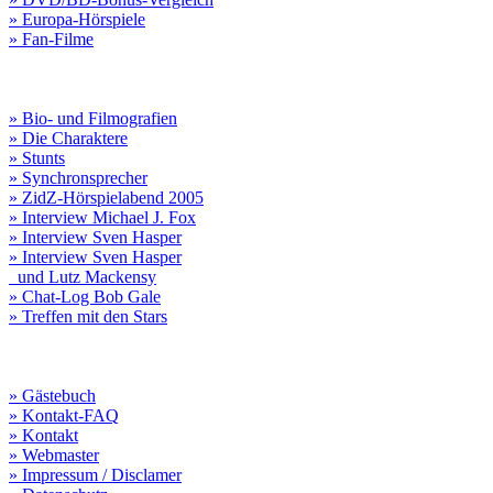
» Europa-Hörspiele
» Fan-Filme
» Bio- und Filmografien
» Die Charaktere
» Stunts
» Synchronsprecher
» ZidZ-Hörspielabend 2005
» Interview Michael J. Fox
» Interview Sven Hasper
» Interview Sven Hasper
und Lutz Mackensy
» Chat-Log Bob Gale
» Treffen mit den Stars
» Gästebuch
» Kontakt-FAQ
» Kontakt
» Webmaster
» Impressum / Disclamer