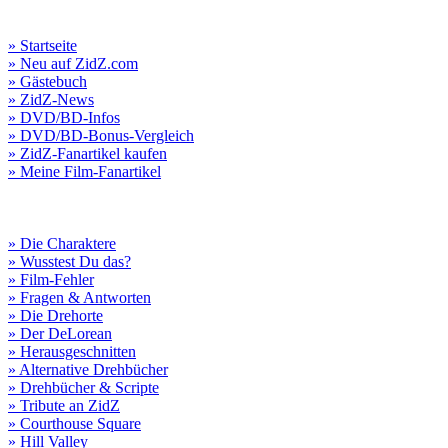
» Startseite
» Neu auf ZidZ.com
» Gästebuch
» ZidZ-News
» DVD/BD-Infos
» DVD/BD-Bonus-Vergleich
» ZidZ-Fanartikel kaufen
» Meine Film-Fanartikel
» Die Charaktere
» Wusstest Du das?
» Film-Fehler
» Fragen & Antworten
» Die Drehorte
» Der DeLorean
» Herausgeschnitten
» Alternative Drehbücher
» Drehbücher & Scripte
» Tribute an ZidZ
» Courthouse Square
» Hill Valley