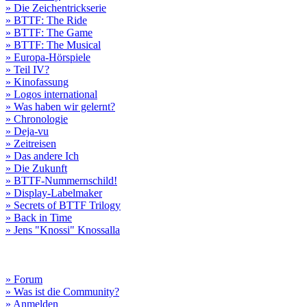
» Die Zeichentrickserie
» BTTF: The Ride
» BTTF: The Game
» BTTF: The Musical
» Europa-Hörspiele
» Teil IV?
» Kinofassung
» Logos international
» Was haben wir gelernt?
» Chronologie
» Deja-vu
» Zeitreisen
» Das andere Ich
» Die Zukunft
» BTTF-Nummernschild!
» Display-Labelmaker
» Secrets of BTTF Trilogy
» Back in Time
» Jens "Knossi" Knossalla
» Forum
» Was ist die Community?
» Anmelden