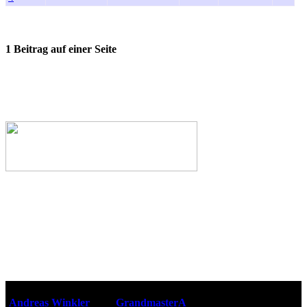
1 Beitrag auf einer Seite
Webseiten-Design © 2001-2026
Andreas Winkler
alias
GrandmasterA
für ZidZ.com