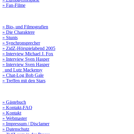
» Fan-Filme
» Bio- und Filmografien
» Die Charaktere
» Stunts
» Synchronsprecher
» ZidZ-Hörspielabend 2005
» Interview Michael J. Fox
» Interview Sven Hasper
» Interview Sven Hasper
und Lutz Mackensy
» Chat-Log Bob Gale
» Treffen mit den Stars
» Gästebuch
» Kontakt-FAQ
» Kontakt
» Webmaster
» Impressum / Disclamer
» Datenschutz