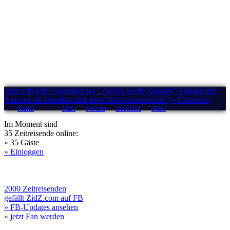
Jetzt offizielle Fanartikel zur "Zurück in die Zukunft"-Trilogie bei
Amazon.de bestellen und diese Seite unterstützen! (» Übersicht)
Menü
Start
Forum
Drehorte
Stars
Im Moment sind
35 Zeitreisende online:
» 35 Gäste
» Einloggen
2000 Zeitreisenden
gefällt ZidZ.com auf FB
» FB-Updates ansehen
» jetzt Fan werden