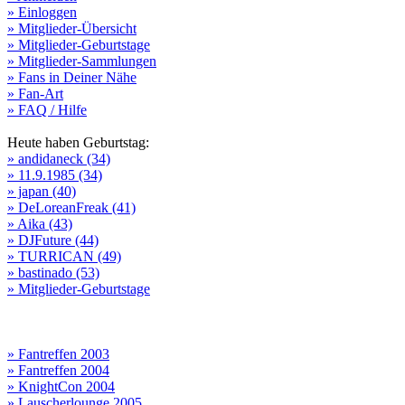
» Einloggen
» Mitglieder-Übersicht
» Mitglieder-Geburtstage
» Mitglieder-Sammlungen
» Fans in Deiner Nähe
» Fan-Art
» FAQ / Hilfe
Heute haben Geburtstag:
» andidaneck (34)
» 11.9.1985 (34)
» japan (40)
» DeLoreanFreak (41)
» Aika (43)
» DJFuture (44)
» TURRICAN (49)
» bastinado (53)
» Mitglieder-Geburtstage
» Fantreffen 2003
» Fantreffen 2004
» KnightCon 2004
» Lauscherlounge 2005