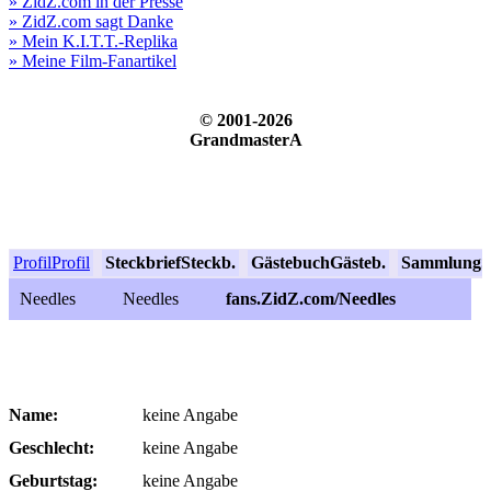
» ZidZ.com in der Presse
» ZidZ.com sagt Danke
» Mein K.I.T.T.-Replika
» Meine Film-Fanartikel
© 2001-2026
GrandmasterA
Profil
Profil
Steckbrief
Steckb.
Gästebuch
Gästeb.
Sammlung
S
Needles
Needles
fans.ZidZ.com/Needles
Name:
keine Angabe
Geschlecht:
keine Angabe
Geburtstag:
keine Angabe