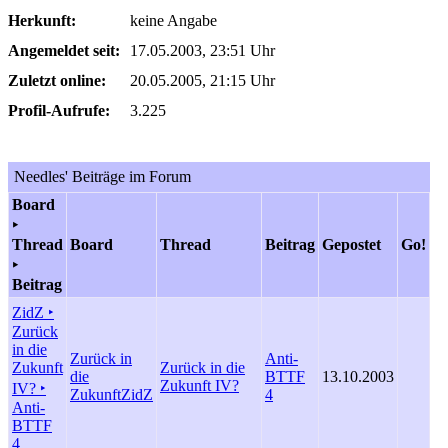
Herkunft:
keine Angabe
Angemeldet seit:
17.05.2003, 23:51 Uhr
Zuletzt online:
20.05.2005, 21:15 Uhr
Profil-Aufrufe:
3.225
Needles' Beiträge im Forum
Board
‣
Thread
Board
Thread
Beitrag
Gepostet
Go!
‣
Beitrag
ZidZ ‣
Zurück
in die
Zurück in
Anti-
Zukunft
Zurück in die
die
BTTF
13.10.2003
Zukunft IV?
IV? ‣
Zukunft
ZidZ
4
Anti-
BTTF
4