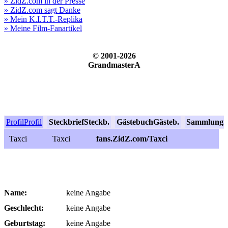
» ZidZ.com in der Presse
» ZidZ.com sagt Danke
» Mein K.I.T.T.-Replika
» Meine Film-Fanartikel
© 2001-2026
GrandmasterA
Profil
Profil
Steckbrief
Steckb.
Gästebuch
Gästeb.
Sammlung
S
Taxci
Taxci
fans.ZidZ.com/Taxci
Name:
keine Angabe
Geschlecht:
keine Angabe
Geburtstag:
keine Angabe