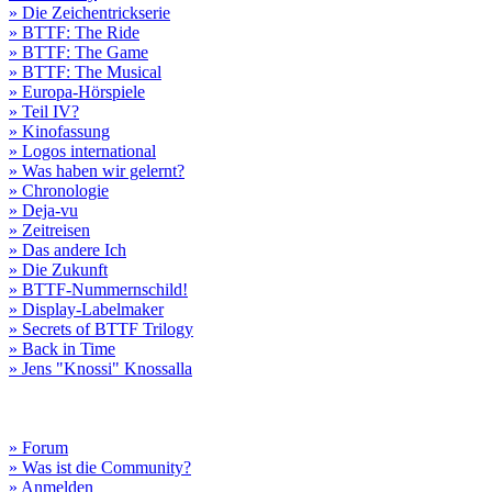
» Die Zeichentrickserie
» BTTF: The Ride
» BTTF: The Game
» BTTF: The Musical
» Europa-Hörspiele
» Teil IV?
» Kinofassung
» Logos international
» Was haben wir gelernt?
» Chronologie
» Deja-vu
» Zeitreisen
» Das andere Ich
» Die Zukunft
» BTTF-Nummernschild!
» Display-Labelmaker
» Secrets of BTTF Trilogy
» Back in Time
» Jens "Knossi" Knossalla
» Forum
» Was ist die Community?
» Anmelden