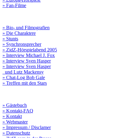
» Fan-Filme
» Bio- und Filmografien
» Die Charaktere
» Stunts
» Synchronsprecher
» ZidZ-Hörspielabend 2005
» Interview Michael J. Fox
» Interview Sven Hasper
» Interview Sven Hasper
und Lutz Mackensy
» Chat-Log Bob Gale
» Treffen mit den Stars
» Gästebuch
» Kontakt-FAQ
» Kontakt
» Webmaster
» Impressum / Disclamer
» Datenschutz