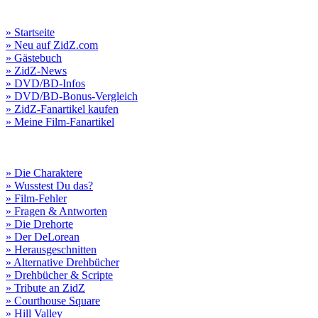
» Startseite
» Neu auf ZidZ.com
» Gästebuch
» ZidZ-News
» DVD/BD-Infos
» DVD/BD-Bonus-Vergleich
» ZidZ-Fanartikel kaufen
» Meine Film-Fanartikel
» Die Charaktere
» Wusstest Du das?
» Film-Fehler
» Fragen & Antworten
» Die Drehorte
» Der DeLorean
» Herausgeschnitten
» Alternative Drehbücher
» Drehbücher & Scripte
» Tribute an ZidZ
» Courthouse Square
» Hill Valley