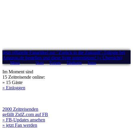
Jetzt offizielle Fanartikel zur "Zurück in die Zukunft"-Trilogie bei
Amazon.de bestellen und diese Seite unterstützen! (» Übersicht)
Menü
Start
Forum
Drehorte
Stars
Im Moment sind
15 Zeitreisende online:
» 15 Gäste
» Einloggen
2000 Zeitreisenden
gefällt ZidZ.com auf FB
» FB-Updates ansehen
» jetzt Fan werden