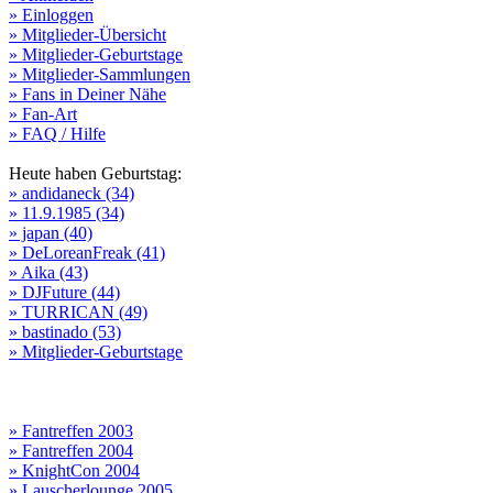
» Einloggen
» Mitglieder-Übersicht
» Mitglieder-Geburtstage
» Mitglieder-Sammlungen
» Fans in Deiner Nähe
» Fan-Art
» FAQ / Hilfe
Heute haben Geburtstag:
» andidaneck (34)
» 11.9.1985 (34)
» japan (40)
» DeLoreanFreak (41)
» Aika (43)
» DJFuture (44)
» TURRICAN (49)
» bastinado (53)
» Mitglieder-Geburtstage
» Fantreffen 2003
» Fantreffen 2004
» KnightCon 2004
» Lauscherlounge 2005