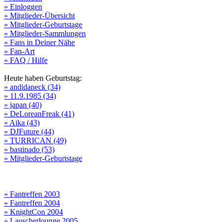
» Einloggen
» Mitglieder-Übersicht
» Mitglieder-Geburtstage
» Mitglieder-Sammlungen
» Fans in Deiner Nähe
» Fan-Art
» FAQ / Hilfe
Heute haben Geburtstag:
» andidaneck (34)
» 11.9.1985 (34)
» japan (40)
» DeLoreanFreak (41)
» Aika (43)
» DJFuture (44)
» TURRICAN (49)
» bastinado (53)
» Mitglieder-Geburtstage
» Fantreffen 2003
» Fantreffen 2004
» KnightCon 2004
» Lauscherlounge 2005