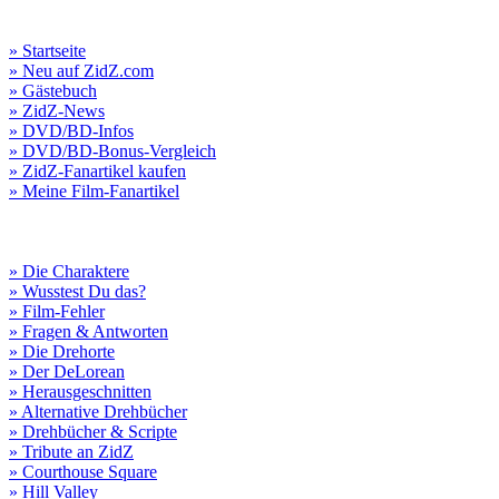
» Startseite
» Neu auf ZidZ.com
» Gästebuch
» ZidZ-News
» DVD/BD-Infos
» DVD/BD-Bonus-Vergleich
» ZidZ-Fanartikel kaufen
» Meine Film-Fanartikel
» Die Charaktere
» Wusstest Du das?
» Film-Fehler
» Fragen & Antworten
» Die Drehorte
» Der DeLorean
» Herausgeschnitten
» Alternative Drehbücher
» Drehbücher & Scripte
» Tribute an ZidZ
» Courthouse Square
» Hill Valley