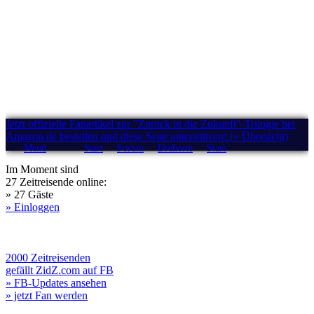
Jetzt offizielle Fanartikel zur "Zurück in die Zukunft"-Trilogie bei
Amazon.de bestellen und diese Seite unterstützen! (» Übersicht)
Menü
Start
Forum
Drehorte
Stars
Im Moment sind
27 Zeitreisende online:
» 27 Gäste
» Einloggen
2000 Zeitreisenden
gefällt ZidZ.com auf FB
» FB-Updates ansehen
» jetzt Fan werden