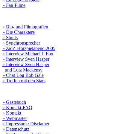
» Fan-Filme
» Bio- und Filmografien
» Die Charaktere
» Stunts
» Synchronsprecher
» ZidZ-Hörspielabend 2005
» Interview Michael J. Fox
» Interview Sven Hasper
» Interview Sven Hasper
und Lutz Mackensy
» Chat-Log Bob Gale
» Treffen mit den Stars
» Gästebuch
» Kontakt-FAQ
» Kontakt
» Webmaster
» Impressum / Disclamer
» Datenschutz