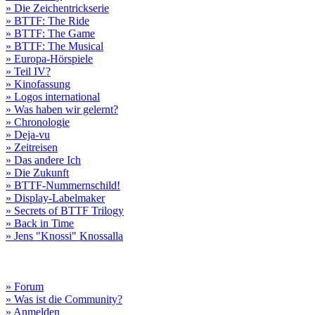
» Die Zeichentrickserie
» BTTF: The Ride
» BTTF: The Game
» BTTF: The Musical
» Europa-Hörspiele
» Teil IV?
» Kinofassung
» Logos international
» Was haben wir gelernt?
» Chronologie
» Deja-vu
» Zeitreisen
» Das andere Ich
» Die Zukunft
» BTTF-Nummernschild!
» Display-Labelmaker
» Secrets of BTTF Trilogy
» Back in Time
» Jens "Knossi" Knossalla
» Forum
» Was ist die Community?
» Anmelden