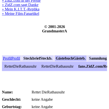
» ZidZ.com in der Presse
» ZidZ.com sagt Danke
» Mein K.I.T.T.-Replika
» Meine Film-Fanartikel
© 2001-2026
GrandmasterA
Profil
Profil
Steckbrief
Steckb.
Gästebuch
Gästeb.
Sammlung
S
RettetDieRathausuhr
RettetDieRathausuhr
fans.ZidZ.com/Re
Name:
Rettet DieRathausuhr
Geschlecht:
keine Angabe
Geburtstag:
keine Angabe