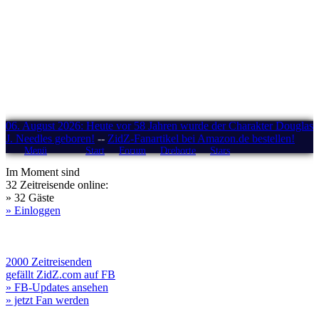
06. August 2026: Heute vor 58 Jahren wurde der Charakter Douglas
J. Needles geboren!
--
ZidZ-Fanartikel bei Amazon.de bestellen!
Menü
Start
Forum
Drehorte
Stars
Im Moment sind
32 Zeitreisende online:
» 32 Gäste
» Einloggen
2000 Zeitreisenden
gefällt ZidZ.com auf FB
» FB-Updates ansehen
» jetzt Fan werden