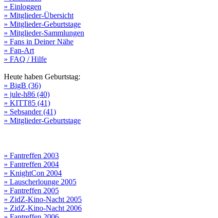
» Einloggen
» Mitglieder-Übersicht
» Mitglieder-Geburtstage
» Mitglieder-Sammlungen
» Fans in Deiner Nähe
» Fan-Art
» FAQ / Hilfe
Heute haben Geburtstag:
» BigB (36)
» jule-h86 (40)
» KITT85 (41)
» Sebsander (41)
» Mitglieder-Geburtstage
» Fantreffen 2003
» Fantreffen 2004
» KnightCon 2004
» Lauscherlounge 2005
» Fantreffen 2005
» ZidZ-Kino-Nacht 2005
» ZidZ-Kino-Nacht 2006
» Fantreffen 2006