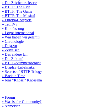
» Die Zeichentrickserie
» BTTF: The Ride
» BTTF: The Game
» BTTF: The Musical
» Europa-Hörspiele
» Teil IV?
» Kinofassung
» Logos international
» Was haben wir gelernt?
» Chronologie
» Deja-vu
» Zeitreisen
» Das andere Ich
» Die Zukunft
» BTTF-Nummernschild!
» Display-Labelmaker
» Secrets of BTTF Trilogy
» Back in Time
» Jens "Knossi" Knossalla
» Forum
» Was ist die Community?
» Anmelden