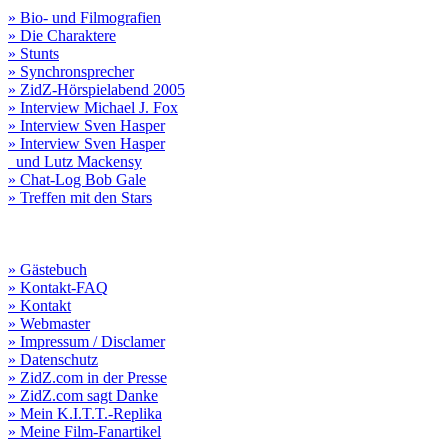
» Bio- und Filmografien
» Die Charaktere
» Stunts
» Synchronsprecher
» ZidZ-Hörspielabend 2005
» Interview Michael J. Fox
» Interview Sven Hasper
» Interview Sven Hasper
und Lutz Mackensy
» Chat-Log Bob Gale
» Treffen mit den Stars
» Gästebuch
» Kontakt-FAQ
» Kontakt
» Webmaster
» Impressum / Disclamer
» Datenschutz
» ZidZ.com in der Presse
» ZidZ.com sagt Danke
» Mein K.I.T.T.-Replika
» Meine Film-Fanartikel