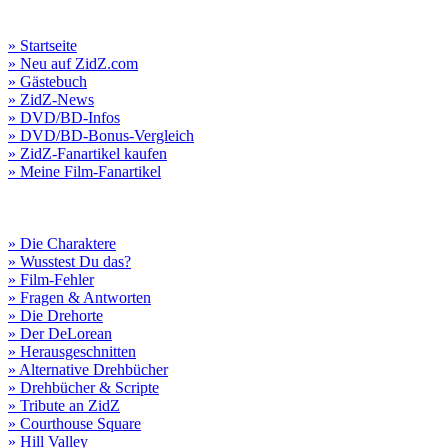
» Startseite
» Neu auf ZidZ.com
» Gästebuch
» ZidZ-News
» DVD/BD-Infos
» DVD/BD-Bonus-Vergleich
» ZidZ-Fanartikel kaufen
» Meine Film-Fanartikel
» Die Charaktere
» Wusstest Du das?
» Film-Fehler
» Fragen & Antworten
» Die Drehorte
» Der DeLorean
» Herausgeschnitten
» Alternative Drehbücher
» Drehbücher & Scripte
» Tribute an ZidZ
» Courthouse Square
» Hill Valley