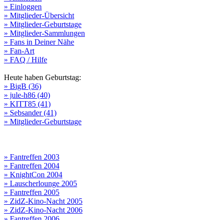
» Einloggen
» Mitglieder-Übersicht
» Mitglieder-Geburtstage
» Mitglieder-Sammlungen
» Fans in Deiner Nähe
» Fan-Art
» FAQ / Hilfe
Heute haben Geburtstag:
» BigB (36)
» jule-h86 (40)
» KITT85 (41)
» Sebsander (41)
» Mitglieder-Geburtstage
» Fantreffen 2003
» Fantreffen 2004
» KnightCon 2004
» Lauscherlounge 2005
» Fantreffen 2005
» ZidZ-Kino-Nacht 2005
» ZidZ-Kino-Nacht 2006
» Fantreffen 2006