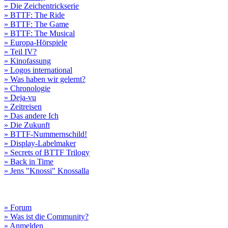
» Die Zeichentrickserie
» BTTF: The Ride
» BTTF: The Game
» BTTF: The Musical
» Europa-Hörspiele
» Teil IV?
» Kinofassung
» Logos international
» Was haben wir gelernt?
» Chronologie
» Deja-vu
» Zeitreisen
» Das andere Ich
» Die Zukunft
» BTTF-Nummernschild!
» Display-Labelmaker
» Secrets of BTTF Trilogy
» Back in Time
» Jens "Knossi" Knossalla
» Forum
» Was ist die Community?
» Anmelden