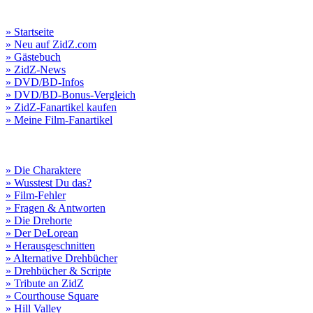
» Startseite
» Neu auf ZidZ.com
» Gästebuch
» ZidZ-News
» DVD/BD-Infos
» DVD/BD-Bonus-Vergleich
» ZidZ-Fanartikel kaufen
» Meine Film-Fanartikel
» Die Charaktere
» Wusstest Du das?
» Film-Fehler
» Fragen & Antworten
» Die Drehorte
» Der DeLorean
» Herausgeschnitten
» Alternative Drehbücher
» Drehbücher & Scripte
» Tribute an ZidZ
» Courthouse Square
» Hill Valley