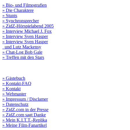
» Bio- und Filmografien
» Die Charaktere
» Stunts
» Synchronsprecher
» ZidZ-Hörspielabend 2005
» Interview Michael J. Fox
» Interview Sven Hasper
» Interview Sven Hasper
und Lutz Mackensy
» Chat-Log Bob Gale
» Treffen mit den Stars
» Gästebuch
» Kontakt-FAQ
» Kontakt
» Webmaster
» Impressum / Disclamer
» Datenschutz
» ZidZ.com in der Presse
» ZidZ.com sagt Danke
» Mein K.I.T.T.-Replika
» Meine Film-Fanartikel