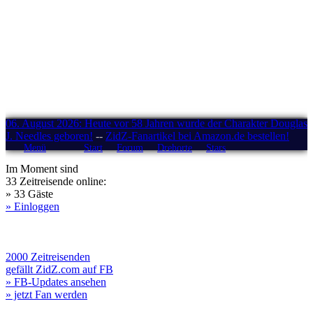
06. August 2026: Heute vor 58 Jahren wurde der Charakter Douglas
J. Needles geboren!
--
ZidZ-Fanartikel bei Amazon.de bestellen!
Menü
Start
Forum
Drehorte
Stars
Im Moment sind
33 Zeitreisende online:
» 33 Gäste
» Einloggen
2000 Zeitreisenden
gefällt ZidZ.com auf FB
» FB-Updates ansehen
» jetzt Fan werden