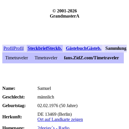
© 2001-2026
GrandmasterA
Profil
Profil
Steckbrief
Steckb.
Gästebuch
Gästeb.
Sammlung
S
Timetraveler
Timetraveler
fans.ZidZ.com/Timetraveler
Name:
Samuel
Geschlecht:
männlich
Geburtstag:
02.02.1976 (50 Jahre)
DE 13469 (Berlin)
Herkunft:
Ort auf Landkarte zeigen
Homepage:
2deejay´s - Radio