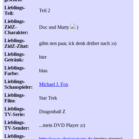
Lieblings-
Teil 2
Teil:
Lieblings-
ZidZ-
Doc und Marty
)
Charakter:
Lieblings-
gibts nen paar, ick denk drüber nach ;o)
ZidZ-Zitat:
Lieblings-
bier
Getränk:
Lieblings-
blau
Farbe:
Lieblings-
Michael J. Fox
Schauspieler:
Lieblings-
Star Trek
Film:
Lieblings-
Dragonball Z
TV-Serie:
Lieblings-
...mein DVD Player ;o)
TV-Sender:
Lieblings-
http://www.deejayspage.de
(meine eigene)