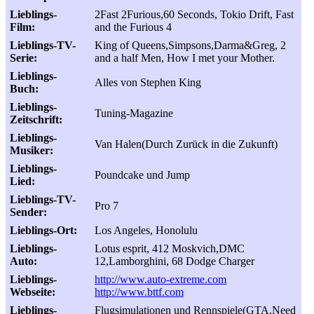
Lieblings-
2Fast 2Furious,60 Seconds, Tokio Drift, Fast
Film:
and the Furious 4
Lieblings-TV-
King of Queens,Simpsons,Darma&Greg, 2
Serie:
and a half Men, How I met your Mother.
Lieblings-
Alles von Stephen King
Buch:
Lieblings-
Tuning-Magazine
Zeitschrift:
Lieblings-
Van Halen(Durch Zurück in die Zukunft)
Musiker:
Lieblings-
Poundcake und Jump
Lied:
Lieblings-TV-
Pro 7
Sender:
Lieblings-Ort:
Los Angeles, Honolulu
Lieblings-
Lotus esprit, 412 Moskvich,DMC
Auto:
12,Lamborghini, 68 Dodge Charger
Lieblings-
http://www.auto-extreme.com
Webseite:
http://www.bttf.com
Lieblings-
Flugsimulationen und Rennspiele(GTA,Need