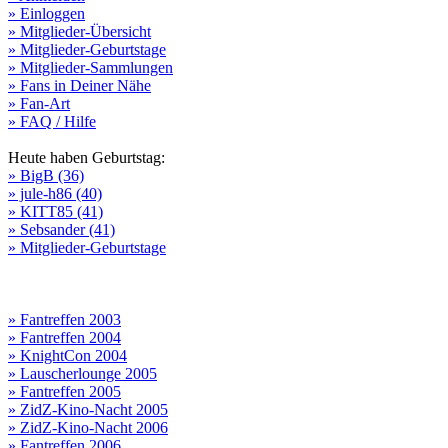
» Einloggen
» Mitglieder-Übersicht
» Mitglieder-Geburtstage
» Mitglieder-Sammlungen
» Fans in Deiner Nähe
» Fan-Art
» FAQ / Hilfe
Heute haben Geburtstag:
» BigB (36)
» jule-h86 (40)
» KITT85 (41)
» Sebsander (41)
» Mitglieder-Geburtstage
» Fantreffen 2003
» Fantreffen 2004
» KnightCon 2004
» Lauscherlounge 2005
» Fantreffen 2005
» ZidZ-Kino-Nacht 2005
» ZidZ-Kino-Nacht 2006
» Fantreffen 2006