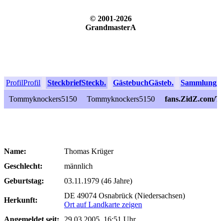
© 2001-2026
GrandmasterA
Profil
Profil
Steckbrief
Steckb.
Gästebuch
Gästeb.
Sammlung
S
Tommyknockers5150
Tommyknockers5150
fans.ZidZ.com/
Name:
Thomas Krüger
Geschlecht:
männlich
Geburtstag:
03.11.1979 (46 Jahre)
DE 49074 Osnabrück (Niedersachsen)
Herkunft:
Ort auf Landkarte zeigen
Angemeldet seit:
29.03.2005, 16:51 Uhr