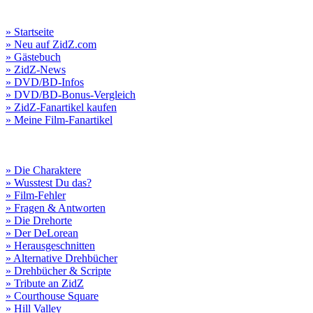
» Startseite
» Neu auf ZidZ.com
» Gästebuch
» ZidZ-News
» DVD/BD-Infos
» DVD/BD-Bonus-Vergleich
» ZidZ-Fanartikel kaufen
» Meine Film-Fanartikel
» Die Charaktere
» Wusstest Du das?
» Film-Fehler
» Fragen & Antworten
» Die Drehorte
» Der DeLorean
» Herausgeschnitten
» Alternative Drehbücher
» Drehbücher & Scripte
» Tribute an ZidZ
» Courthouse Square
» Hill Valley