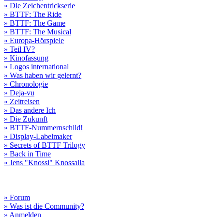
» Die Zeichentrickserie
» BTTF: The Ride
» BTTF: The Game
» BTTF: The Musical
» Europa-Hörspiele
» Teil IV?
» Kinofassung
» Logos international
» Was haben wir gelernt?
» Chronologie
» Deja-vu
» Zeitreisen
» Das andere Ich
» Die Zukunft
» BTTF-Nummernschild!
» Display-Labelmaker
» Secrets of BTTF Trilogy
» Back in Time
» Jens "Knossi" Knossalla
» Forum
» Was ist die Community?
» Anmelden