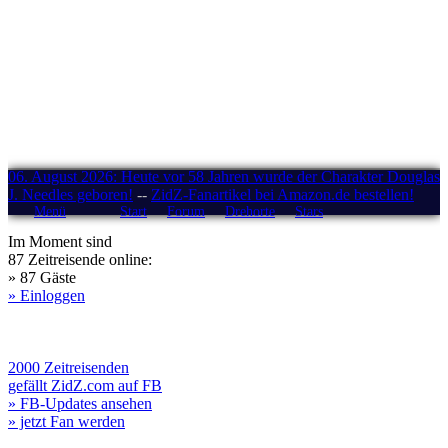
06. August 2026: Heute vor 58 Jahren wurde der Charakter Douglas
J. Needles geboren!
--
ZidZ-Fanartikel bei Amazon.de bestellen!
Menü
Start
Forum
Drehorte
Stars
Im Moment sind
87 Zeitreisende online:
» 87 Gäste
» Einloggen
2000 Zeitreisenden
gefällt ZidZ.com auf FB
» FB-Updates ansehen
» jetzt Fan werden