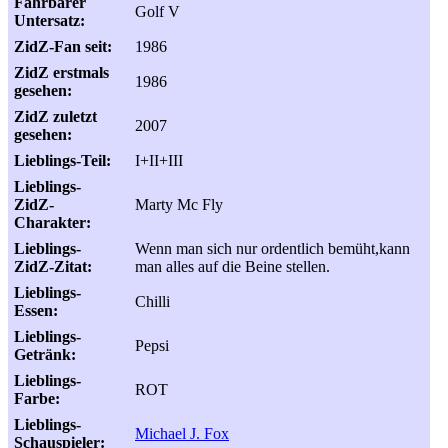
Fahrbarer
Golf V
Untersatz:
ZidZ-Fan seit:
1986
ZidZ erstmals
1986
gesehen:
ZidZ zuletzt
2007
gesehen:
Lieblings-Teil:
I+II+III
Lieblings-
ZidZ-
Marty Mc Fly
Charakter:
Lieblings-
Wenn man sich nur ordentlich bemüht,kann
ZidZ-Zitat:
man alles auf die Beine stellen.
Lieblings-
Chilli
Essen:
Lieblings-
Pepsi
Getränk:
Lieblings-
ROT
Farbe:
Lieblings-
Michael J. Fox
Schauspieler: