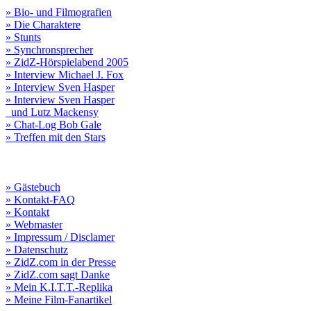
» Bio- und Filmografien
» Die Charaktere
» Stunts
» Synchronsprecher
» ZidZ-Hörspielabend 2005
» Interview Michael J. Fox
» Interview Sven Hasper
» Interview Sven Hasper
und Lutz Mackensy
» Chat-Log Bob Gale
» Treffen mit den Stars
» Gästebuch
» Kontakt-FAQ
» Kontakt
» Webmaster
» Impressum / Disclamer
» Datenschutz
» ZidZ.com in der Presse
» ZidZ.com sagt Danke
» Mein K.I.T.T.-Replika
» Meine Film-Fanartikel