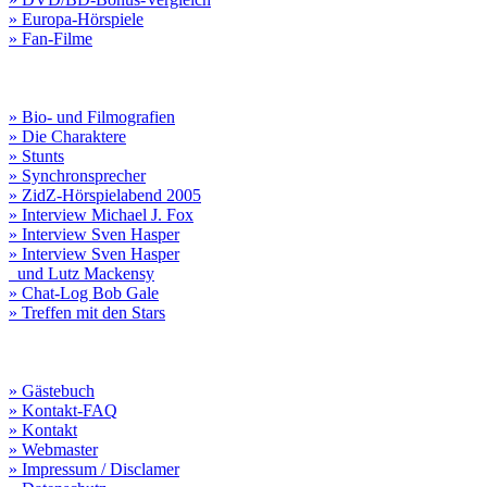
» Europa-Hörspiele
» Fan-Filme
» Bio- und Filmografien
» Die Charaktere
» Stunts
» Synchronsprecher
» ZidZ-Hörspielabend 2005
» Interview Michael J. Fox
» Interview Sven Hasper
» Interview Sven Hasper
und Lutz Mackensy
» Chat-Log Bob Gale
» Treffen mit den Stars
» Gästebuch
» Kontakt-FAQ
» Kontakt
» Webmaster
» Impressum / Disclamer