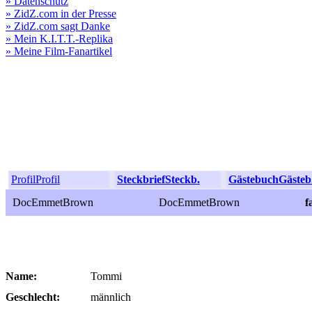
» Datenschutz
» ZidZ.com in der Presse
» ZidZ.com sagt Danke
» Mein K.I.T.T.-Replika
» Meine Film-Fanartikel
Profil
Profil
Steckbrief
Steckb.
Gästebuch
Gästeb
DocEmmetBrown
DocEmmetBrown
f
Name:
Tommi
Geschlecht:
männlich