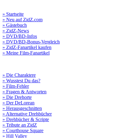
» Startseite
» Neu auf ZidZ.com
» Gästebuch
» ZidZ-News
» DVD/BD-Infos
» DVD/BD-Bonus-Vergleich
» ZidZ-Fanartikel kaufen
» Meine Film-Fanartikel
» Die Charaktere
» Wusstest Du das?
» Film-Fehler
» Fragen & Antworten
» Die Drehorte
» Der DeLorean
» Herausgeschnitten
» Alternative Drehbücher
» Drehbücher & Scripte
» Tribute an ZidZ
» Courthouse Square
» Hill Valley