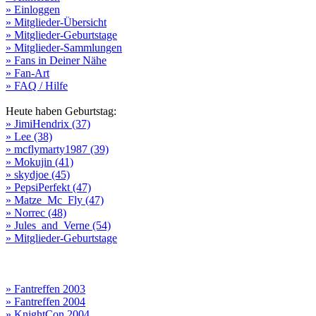
» Einloggen
» Mitglieder-Übersicht
» Mitglieder-Geburtstage
» Mitglieder-Sammlungen
» Fans in Deiner Nähe
» Fan-Art
» FAQ / Hilfe
Heute haben Geburtstag:
» JimiHendrix (37)
» Lee (38)
» mcflymarty1987 (39)
» Mokujin (41)
» skydjoe (45)
» PepsiPerfekt (47)
» Matze_Mc_Fly (47)
» Norrec (48)
» Jules_and_Verne (54)
» Mitglieder-Geburtstage
» Fantreffen 2003
» Fantreffen 2004
» KnightCon 2004