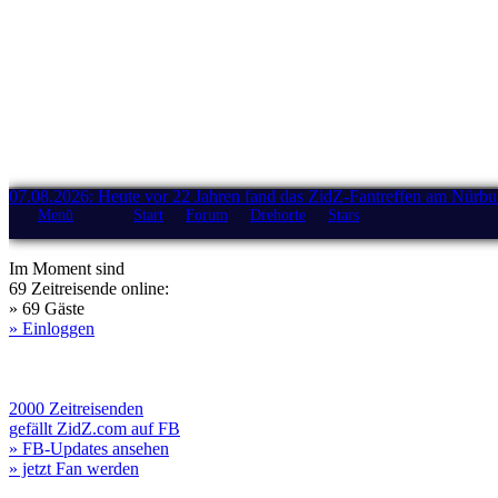
07.08.2026: Heute vor 22 Jahren fand das ZidZ-Fantreffen am Nürburg
Menü
Start
Forum
Drehorte
Stars
Im Moment sind
69 Zeitreisende online:
» 69 Gäste
» Einloggen
2000 Zeitreisenden
gefällt ZidZ.com auf FB
» FB-Updates ansehen
» jetzt Fan werden