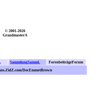
© 2001-2026
GrandmasterA
.
Sammlung
Samml.
Forenbeiträge
Forum
ans.ZidZ.com/DocEmmetBrown