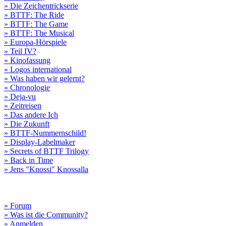
» Die Zeichentrickserie
» BTTF: The Ride
» BTTF: The Game
» BTTF: The Musical
» Europa-Hörspiele
» Teil IV?
» Kinofassung
» Logos international
» Was haben wir gelernt?
» Chronologie
» Deja-vu
» Zeitreisen
» Das andere Ich
» Die Zukunft
» BTTF-Nummernschild!
» Display-Labelmaker
» Secrets of BTTF Trilogy
» Back in Time
» Jens "Knossi" Knossalla
» Forum
» Was ist die Community?
» Anmelden