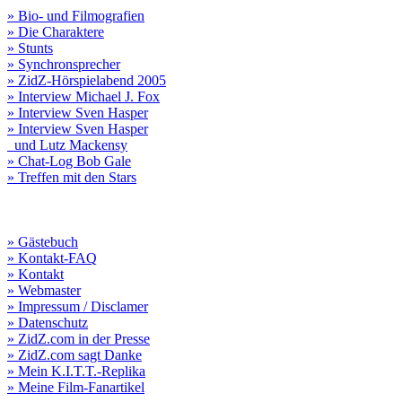
» Bio- und Filmografien
» Die Charaktere
» Stunts
» Synchronsprecher
» ZidZ-Hörspielabend 2005
» Interview Michael J. Fox
» Interview Sven Hasper
» Interview Sven Hasper
und Lutz Mackensy
» Chat-Log Bob Gale
» Treffen mit den Stars
» Gästebuch
» Kontakt-FAQ
» Kontakt
» Webmaster
» Impressum / Disclamer
» Datenschutz
» ZidZ.com in der Presse
» ZidZ.com sagt Danke
» Mein K.I.T.T.-Replika
» Meine Film-Fanartikel