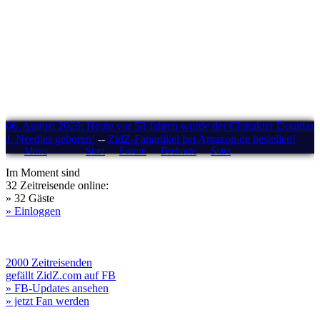
06. August 2026: Heute vor 58 Jahren wurde der Charakter Douglas
J. Needles geboren!
--
ZidZ-Fanartikel bei Amazon.de bestellen!
Menü
Start
Forum
Drehorte
Stars
Im Moment sind
32 Zeitreisende online:
» 32 Gäste
» Einloggen
2000 Zeitreisenden
gefällt ZidZ.com auf FB
» FB-Updates ansehen
» jetzt Fan werden