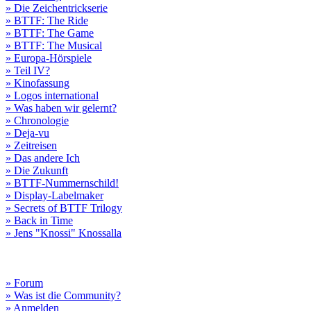
» Die Zeichentrickserie
» BTTF: The Ride
» BTTF: The Game
» BTTF: The Musical
» Europa-Hörspiele
» Teil IV?
» Kinofassung
» Logos international
» Was haben wir gelernt?
» Chronologie
» Deja-vu
» Zeitreisen
» Das andere Ich
» Die Zukunft
» BTTF-Nummernschild!
» Display-Labelmaker
» Secrets of BTTF Trilogy
» Back in Time
» Jens "Knossi" Knossalla
» Forum
» Was ist die Community?
» Anmelden