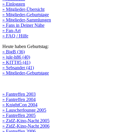
» Einloggen
» Mitglieder-Übersicht
» Mitglieder-Geburtstage
» Mitglieder-Sammlungen
» Fans in Deiner Nähe
» Fan-Art
» FAQ / Hilfe
Heute haben Geburtstag:
» BigB (36)
» jule-h86 (40)
» KITT85 (41)
» Sebsander (41)
» Mitglieder-Geburtstage
» Fantreffen 2003
» Fantreffen 2004
» KnightCon 2004
» Lauscherlounge 2005
» Fantreffen 2005
» ZidZ-Kino-Nacht 2005
» ZidZ-Kino-Nacht 2006
» Fantreffen 2006