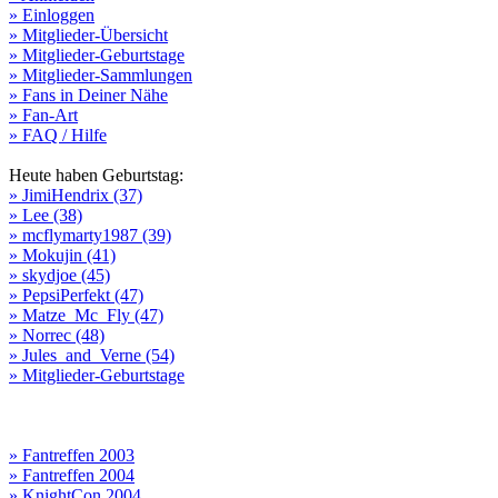
» Einloggen
» Mitglieder-Übersicht
» Mitglieder-Geburtstage
» Mitglieder-Sammlungen
» Fans in Deiner Nähe
» Fan-Art
» FAQ / Hilfe
Heute haben Geburtstag:
» JimiHendrix (37)
» Lee (38)
» mcflymarty1987 (39)
» Mokujin (41)
» skydjoe (45)
» PepsiPerfekt (47)
» Matze_Mc_Fly (47)
» Norrec (48)
» Jules_and_Verne (54)
» Mitglieder-Geburtstage
» Fantreffen 2003
» Fantreffen 2004
» KnightCon 2004