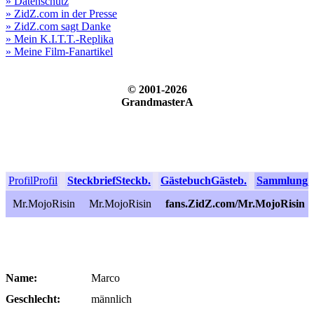
» Datenschutz
» ZidZ.com in der Presse
» ZidZ.com sagt Danke
» Mein K.I.T.T.-Replika
» Meine Film-Fanartikel
© 2001-2026
GrandmasterA
Profil
Profil
Steckbrief
Steckb.
Gästebuch
Gästeb.
Sammlung
S
Mr.MojoRisin
Mr.MojoRisin
fans.ZidZ.com/Mr.MojoRisin
Name:
Marco
Geschlecht:
männlich