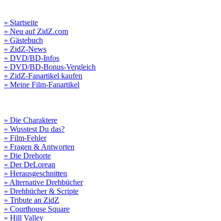
» Startseite
» Neu auf ZidZ.com
» Gästebuch
» ZidZ-News
» DVD/BD-Infos
» DVD/BD-Bonus-Vergleich
» ZidZ-Fanartikel kaufen
» Meine Film-Fanartikel
» Die Charaktere
» Wusstest Du das?
» Film-Fehler
» Fragen & Antworten
» Die Drehorte
» Der DeLorean
» Herausgeschnitten
» Alternative Drehbücher
» Drehbücher & Scripte
» Tribute an ZidZ
» Courthouse Square
» Hill Valley