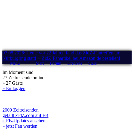
07.08.2026: Heute vor 22 Jahren fand das ZidZ-Fantreffen am
Nürburgring statt!
--
ZidZ-Fanartikel bei Amazon.de bestellen!
Menü
Start
Forum
Drehorte
Stars
Im Moment sind
27 Zeitreisende online:
» 27 Gäste
» Einloggen
2000 Zeitreisenden
gefällt ZidZ.com auf FB
» FB-Updates ansehen
» jetzt Fan werden