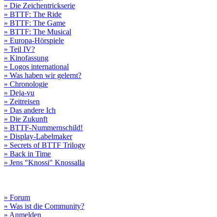
» Die Zeichentrickserie
» BTTF: The Ride
» BTTF: The Game
» BTTF: The Musical
» Europa-Hörspiele
» Teil IV?
» Kinofassung
» Logos international
» Was haben wir gelernt?
» Chronologie
» Deja-vu
» Zeitreisen
» Das andere Ich
» Die Zukunft
» BTTF-Nummernschild!
» Display-Labelmaker
» Secrets of BTTF Trilogy
» Back in Time
» Jens "Knossi" Knossalla
» Forum
» Was ist die Community?
» Anmelden