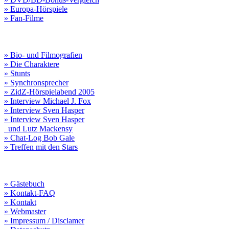
» Europa-Hörspiele
» Fan-Filme
» Bio- und Filmografien
» Die Charaktere
» Stunts
» Synchronsprecher
» ZidZ-Hörspielabend 2005
» Interview Michael J. Fox
» Interview Sven Hasper
» Interview Sven Hasper
und Lutz Mackensy
» Chat-Log Bob Gale
» Treffen mit den Stars
» Gästebuch
» Kontakt-FAQ
» Kontakt
» Webmaster
» Impressum / Disclamer