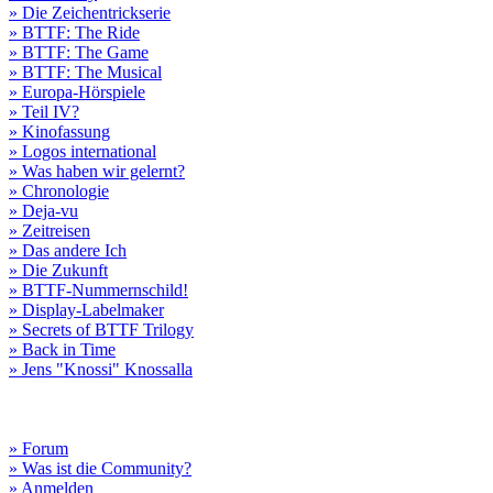
» Die Zeichentrickserie
» BTTF: The Ride
» BTTF: The Game
» BTTF: The Musical
» Europa-Hörspiele
» Teil IV?
» Kinofassung
» Logos international
» Was haben wir gelernt?
» Chronologie
» Deja-vu
» Zeitreisen
» Das andere Ich
» Die Zukunft
» BTTF-Nummernschild!
» Display-Labelmaker
» Secrets of BTTF Trilogy
» Back in Time
» Jens "Knossi" Knossalla
» Forum
» Was ist die Community?
» Anmelden