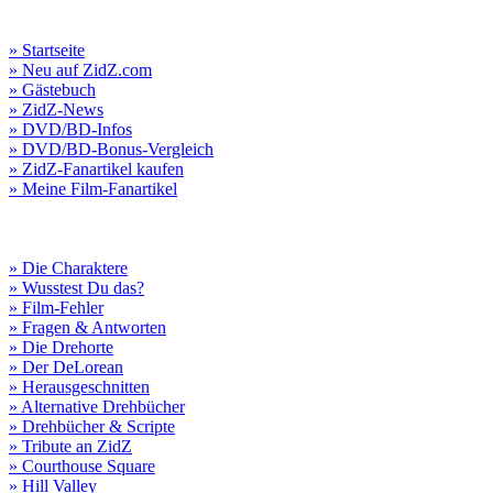
» Startseite
» Neu auf ZidZ.com
» Gästebuch
» ZidZ-News
» DVD/BD-Infos
» DVD/BD-Bonus-Vergleich
» ZidZ-Fanartikel kaufen
» Meine Film-Fanartikel
» Die Charaktere
» Wusstest Du das?
» Film-Fehler
» Fragen & Antworten
» Die Drehorte
» Der DeLorean
» Herausgeschnitten
» Alternative Drehbücher
» Drehbücher & Scripte
» Tribute an ZidZ
» Courthouse Square
» Hill Valley