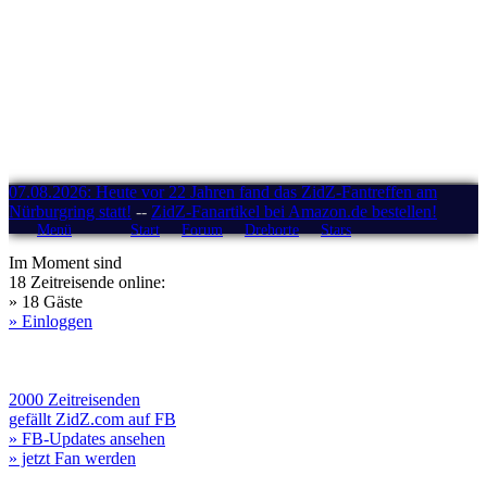
07.08.2026: Heute vor 22 Jahren fand das ZidZ-Fantreffen am
Nürburgring statt!
--
ZidZ-Fanartikel bei Amazon.de bestellen!
Menü
Start
Forum
Drehorte
Stars
Im Moment sind
18 Zeitreisende online:
» 18 Gäste
» Einloggen
2000 Zeitreisenden
gefällt ZidZ.com auf FB
» FB-Updates ansehen
» jetzt Fan werden