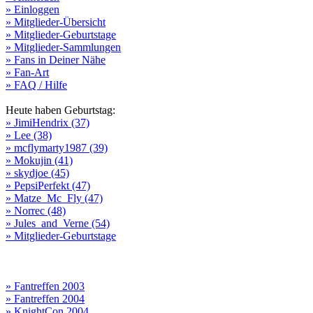
» Einloggen
» Mitglieder-Übersicht
» Mitglieder-Geburtstage
» Mitglieder-Sammlungen
» Fans in Deiner Nähe
» Fan-Art
» FAQ / Hilfe
Heute haben Geburtstag:
» JimiHendrix (37)
» Lee (38)
» mcflymarty1987 (39)
» Mokujin (41)
» skydjoe (45)
» PepsiPerfekt (47)
» Matze_Mc_Fly (47)
» Norrec (48)
» Jules_and_Verne (54)
» Mitglieder-Geburtstage
» Fantreffen 2003
» Fantreffen 2004
» KnightCon 2004