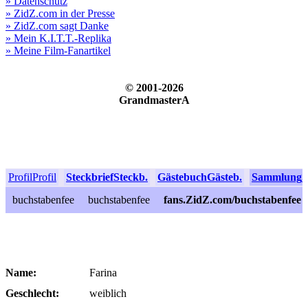
» Datenschutz
» ZidZ.com in der Presse
» ZidZ.com sagt Danke
» Mein K.I.T.T.-Replika
» Meine Film-Fanartikel
© 2001-2026
GrandmasterA
Profil
Profil
Steckbrief
Steckb.
Gästebuch
Gästeb.
Sammlung
S
buchstabenfee
buchstabenfee
fans.ZidZ.com/buchstabenfee
Name:
Farina
Geschlecht:
weiblich