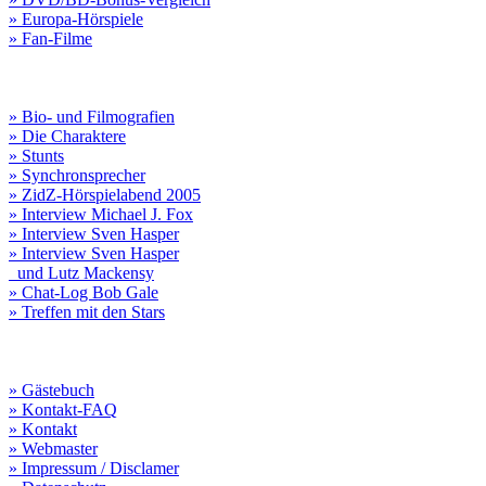
» Europa-Hörspiele
» Fan-Filme
» Bio- und Filmografien
» Die Charaktere
» Stunts
» Synchronsprecher
» ZidZ-Hörspielabend 2005
» Interview Michael J. Fox
» Interview Sven Hasper
» Interview Sven Hasper
und Lutz Mackensy
» Chat-Log Bob Gale
» Treffen mit den Stars
» Gästebuch
» Kontakt-FAQ
» Kontakt
» Webmaster
» Impressum / Disclamer