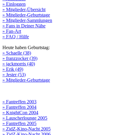
» Einloggen
» Mitglieder-Übersicht
» Mitglieder-Geburtstage
» Mitglieder-Sammlungen
» Fans in Deiner Nähe
» Fan-Art
» FAQ / Hilfe
Heute haben Geburtstag:
» Schaelle (38)
» franzzocker (39)
» jackmorris (40)
» Erik (49)
» Jester (53)
» Mitglieder-Geburtstage
» Fantreffen 2003
» Fantreffen 2004
» KnightCon 2004
» Lauscherlounge 2005
» Fantreffen 2005
» ZidZ-Kino-Nacht 2005
» ZidZ-Kino-Nacht 2006