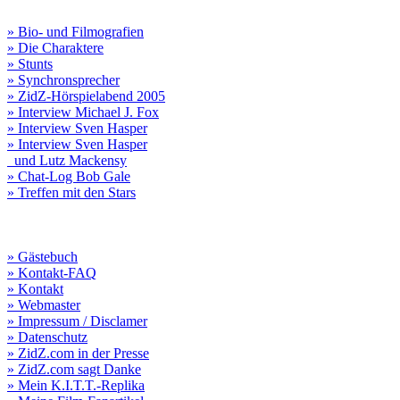
» Bio- und Filmografien
» Die Charaktere
» Stunts
» Synchronsprecher
» ZidZ-Hörspielabend 2005
» Interview Michael J. Fox
» Interview Sven Hasper
» Interview Sven Hasper
und Lutz Mackensy
» Chat-Log Bob Gale
» Treffen mit den Stars
» Gästebuch
» Kontakt-FAQ
» Kontakt
» Webmaster
» Impressum / Disclamer
» Datenschutz
» ZidZ.com in der Presse
» ZidZ.com sagt Danke
» Mein K.I.T.T.-Replika