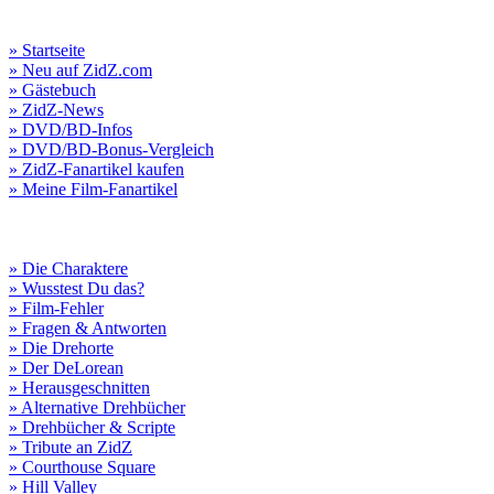
» Startseite
» Neu auf ZidZ.com
» Gästebuch
» ZidZ-News
» DVD/BD-Infos
» DVD/BD-Bonus-Vergleich
» ZidZ-Fanartikel kaufen
» Meine Film-Fanartikel
» Die Charaktere
» Wusstest Du das?
» Film-Fehler
» Fragen & Antworten
» Die Drehorte
» Der DeLorean
» Herausgeschnitten
» Alternative Drehbücher
» Drehbücher & Scripte
» Tribute an ZidZ
» Courthouse Square
» Hill Valley