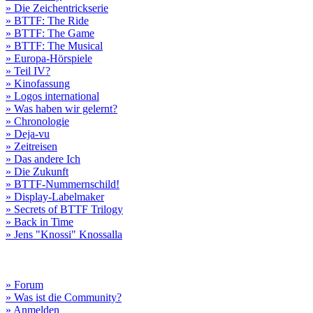
» Die Zeichentrickserie
» BTTF: The Ride
» BTTF: The Game
» BTTF: The Musical
» Europa-Hörspiele
» Teil IV?
» Kinofassung
» Logos international
» Was haben wir gelernt?
» Chronologie
» Deja-vu
» Zeitreisen
» Das andere Ich
» Die Zukunft
» BTTF-Nummernschild!
» Display-Labelmaker
» Secrets of BTTF Trilogy
» Back in Time
» Jens "Knossi" Knossalla
» Forum
» Was ist die Community?
» Anmelden