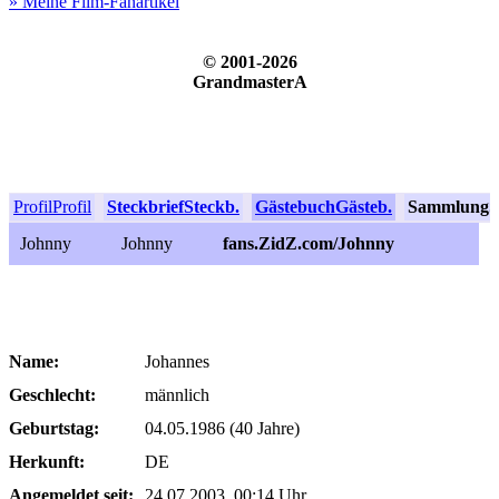
» Meine Film-Fanartikel
© 2001-2026
GrandmasterA
Profil
Profil
Steckbrief
Steckb.
Gästebuch
Gästeb.
Sammlung
S
Johnny
Johnny
fans.ZidZ.com/Johnny
Name:
Johannes
Geschlecht:
männlich
Geburtstag:
04.05.1986 (40 Jahre)
Herkunft:
DE
Angemeldet seit:
24.07.2003, 00:14 Uhr