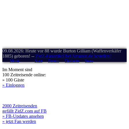
09.08.2026: Heute vor 88 wurde Burton Gilliam (Waffenverkäfer
1885) geboren! --
ZidZ-Fanartikel bei Amazon.de bestellen!
Menü
Start
Forum
Drehorte
Stars
Im Moment sind
100 Zeitreisende online:
» 100 Gäste
» Einloggen
2000 Zeitreisenden
gefällt ZidZ.com auf FB
» FB-Updates ansehen
» jetzt Fan werden