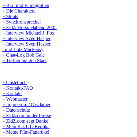
» Bio- und Filmografien
» Die Charaktere
» Stunts
» Synchronsprecher
» ZidZ-Hörspielabend 2005
» Interview Michael J. Fox
» Interview Sven Hasper
» Interview Sven Hasper
und Lutz Mackensy
» Chat-Log Bob Gale
» Treffen mit den Stars
» Gästebuch
» Kontakt-FAQ
» Kontakt
» Webmaster
» Impressum / Disclamer
» Datenschutz
» ZidZ.com in der Presse
» ZidZ.com sagt Danke
» Mein K.I.T.T.-Replika
» Meine Film-Fanartikel