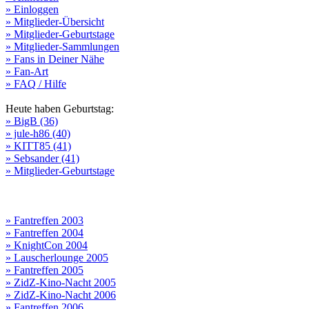
» Einloggen
» Mitglieder-Übersicht
» Mitglieder-Geburtstage
» Mitglieder-Sammlungen
» Fans in Deiner Nähe
» Fan-Art
» FAQ / Hilfe
Heute haben Geburtstag:
» BigB (36)
» jule-h86 (40)
» KITT85 (41)
» Sebsander (41)
» Mitglieder-Geburtstage
» Fantreffen 2003
» Fantreffen 2004
» KnightCon 2004
» Lauscherlounge 2005
» Fantreffen 2005
» ZidZ-Kino-Nacht 2005
» ZidZ-Kino-Nacht 2006
» Fantreffen 2006