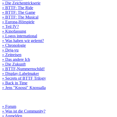
» Die Zeichentrickserie
» BTTF: The Ride
» BTTF: The Game
» BTTF: The Musical
» Europa-Hörspiele
» Teil IV?
» Kinofassung
» Logos international
» Was haben wir gelernt?
» Chronologie
» Deja-vu
» Zeitreisen
» Das andere Ich
» Die Zukunft
» BTTF-Nummernschild!
» Display-Labelmaker
» Secrets of BTTF Trilogy
» Back in Time
» Jens "Knossi" Knossalla
» Forum
» Was ist die Community?
» Anmelden