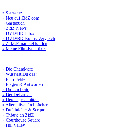
» Startseite
» Neu auf ZidZ.com
» Gästebuch
» ZidZ-News
» DVD/BD-Infos
» DVD/BD-Bonus-Vergleich
» ZidZ-Fanartikel kaufen
» Meine Film-Fanartikel
» Die Charaktere
» Wusstest Du das?
» Film-Fehler
» Fragen & Antworten
» Die Drehorte
» Der DeLorean
» Herausgeschnitten
» Alternative Drehbücher
» Drehbücher & Scripte
» Tribute an ZidZ
» Courthouse Square
» Hill Valley