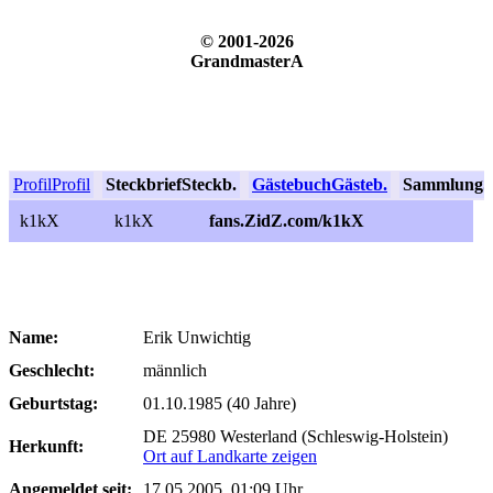
© 2001-2026
GrandmasterA
Profil
Profil
Steckbrief
Steckb.
Gästebuch
Gästeb.
Sammlung
S
k1kX
k1kX
fans.ZidZ.com/k1kX
Name:
Erik Unwichtig
Geschlecht:
männlich
Geburtstag:
01.10.1985 (40 Jahre)
DE 25980 Westerland (Schleswig-Holstein)
Herkunft:
Ort auf Landkarte zeigen
Angemeldet seit:
17.05.2005, 01:09 Uhr