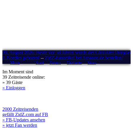
06. August 2026: Heute vor 58 Jahren wurde der Charakter Douglas
J. Needles geboren!
--
ZidZ-Fanartikel bei Amazon.de bestellen!
Menü
Start
Forum
Drehorte
Stars
Im Moment sind
39 Zeitreisende online:
» 39 Gäste
» Einloggen
2000 Zeitreisenden
gefällt ZidZ.com auf FB
» FB-Updates ansehen
» jetzt Fan werden