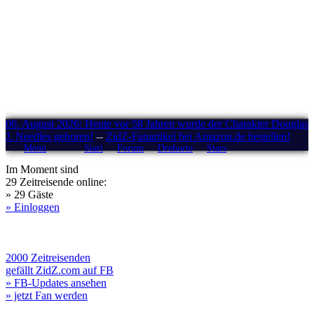
06. August 2026: Heute vor 58 Jahren wurde der Charakter Douglas
J. Needles geboren!
--
ZidZ-Fanartikel bei Amazon.de bestellen!
Menü
Start
Forum
Drehorte
Stars
Im Moment sind
29 Zeitreisende online:
» 29 Gäste
» Einloggen
2000 Zeitreisenden
gefällt ZidZ.com auf FB
» FB-Updates ansehen
» jetzt Fan werden