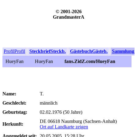
© 2001-2026
GrandmasterA
Profil
Profil
Steckbrief
Steckb.
Gästebuch
Gästeb.
Sammlung
S
HueyFan
HueyFan
fans.ZidZ.com/HueyFan
Name:
T.
Geschlecht:
männlich
Geburtstag:
02.02.1976 (50 Jahre)
DE 06618 Naumburg (Sachsen-Anhalt)
Herkunft:
Ort auf Landkarte zeigen
Angemeldet seit:
20.05.2005, 15:28 Uhr