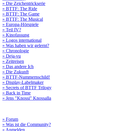
» Die Zeichentrickserie
» BTTF: The Ride
» BTTF: The Game
» BTTF: The Musical
» Europa-Hörspiele
» Teil IV?
» Kinofassung
» Logos international
» Was haben wir gelernt?
» Chronologie
» Deja-vu
» Zeitreisen
» Das andere Ich
» Die Zukunft
» BTTF-Nummernschild!
» Display-Labelmaker
» Secrets of BTTF Trilogy
» Back in Time
» Jens "Knossi" Knossalla
» Forum
» Was ist die Community?
» Anmelden