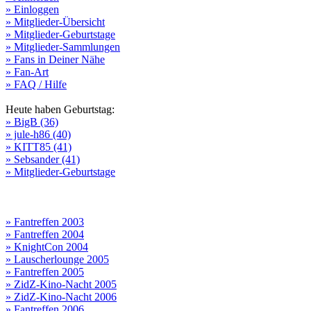
» Einloggen
» Mitglieder-Übersicht
» Mitglieder-Geburtstage
» Mitglieder-Sammlungen
» Fans in Deiner Nähe
» Fan-Art
» FAQ / Hilfe
Heute haben Geburtstag:
» BigB (36)
» jule-h86 (40)
» KITT85 (41)
» Sebsander (41)
» Mitglieder-Geburtstage
» Fantreffen 2003
» Fantreffen 2004
» KnightCon 2004
» Lauscherlounge 2005
» Fantreffen 2005
» ZidZ-Kino-Nacht 2005
» ZidZ-Kino-Nacht 2006
» Fantreffen 2006