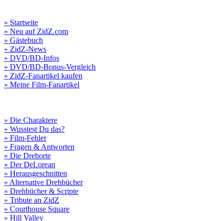
» Startseite
» Neu auf ZidZ.com
» Gästebuch
» ZidZ-News
» DVD/BD-Infos
» DVD/BD-Bonus-Vergleich
» ZidZ-Fanartikel kaufen
» Meine Film-Fanartikel
» Die Charaktere
» Wusstest Du das?
» Film-Fehler
» Fragen & Antworten
» Die Drehorte
» Der DeLorean
» Herausgeschnitten
» Alternative Drehbücher
» Drehbücher & Scripte
» Tribute an ZidZ
» Courthouse Square
» Hill Valley