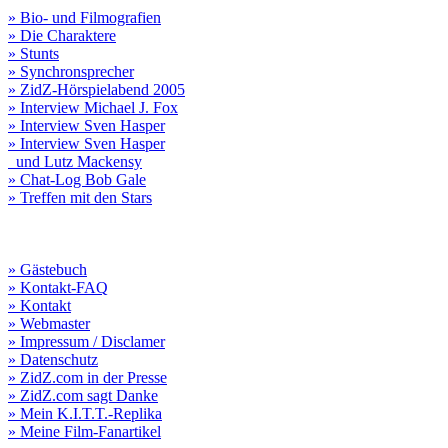
» Bio- und Filmografien
» Die Charaktere
» Stunts
» Synchronsprecher
» ZidZ-Hörspielabend 2005
» Interview Michael J. Fox
» Interview Sven Hasper
» Interview Sven Hasper
und Lutz Mackensy
» Chat-Log Bob Gale
» Treffen mit den Stars
» Gästebuch
» Kontakt-FAQ
» Kontakt
» Webmaster
» Impressum / Disclamer
» Datenschutz
» ZidZ.com in der Presse
» ZidZ.com sagt Danke
» Mein K.I.T.T.-Replika
» Meine Film-Fanartikel