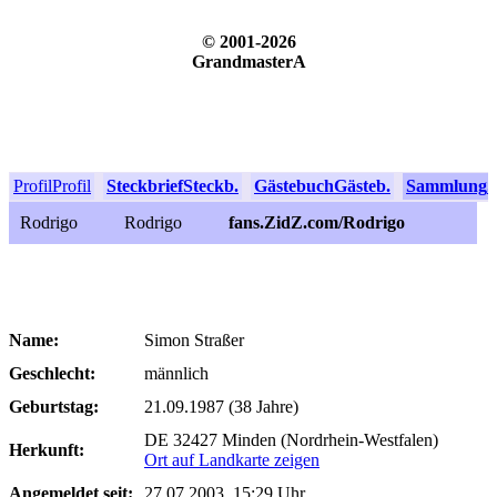
© 2001-2026
GrandmasterA
Profil
Profil
Steckbrief
Steckb.
Gästebuch
Gästeb.
Sammlung
S
Rodrigo
Rodrigo
fans.ZidZ.com/Rodrigo
Name:
Simon Straßer
Geschlecht:
männlich
Geburtstag:
21.09.1987 (38 Jahre)
DE 32427 Minden (Nordrhein-Westfalen)
Herkunft:
Ort auf Landkarte zeigen
Angemeldet seit:
27.07.2003, 15:29 Uhr