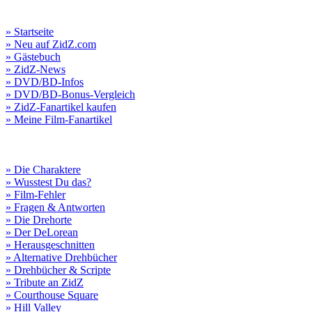
» Startseite
» Neu auf ZidZ.com
» Gästebuch
» ZidZ-News
» DVD/BD-Infos
» DVD/BD-Bonus-Vergleich
» ZidZ-Fanartikel kaufen
» Meine Film-Fanartikel
» Die Charaktere
» Wusstest Du das?
» Film-Fehler
» Fragen & Antworten
» Die Drehorte
» Der DeLorean
» Herausgeschnitten
» Alternative Drehbücher
» Drehbücher & Scripte
» Tribute an ZidZ
» Courthouse Square
» Hill Valley