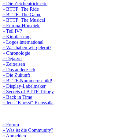
» Die Zeichentrickserie
» BTTF: The Ride
» BTTF: The Game
» BTTF: The Musical
» Europa-Hörspiele
» Teil IV?
» Kinofassung
» Logos international
» Was haben wir gelernt?
» Chronologie
» Deja-vu
» Zeitreisen
» Das andere Ich
» Die Zukunft
» BTTF-Nummernschild!
» Display-Labelmaker
» Secrets of BTTF Trilogy
» Back in Time
» Jens "Knossi" Knossalla
» Forum
» Was ist die Community?
» Anmelden