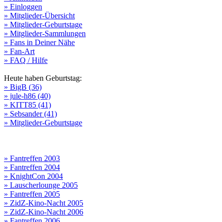
» Einloggen
» Mitglieder-Übersicht
» Mitglieder-Geburtstage
» Mitglieder-Sammlungen
» Fans in Deiner Nähe
» Fan-Art
» FAQ / Hilfe
Heute haben Geburtstag:
» BigB (36)
» jule-h86 (40)
» KITT85 (41)
» Sebsander (41)
» Mitglieder-Geburtstage
» Fantreffen 2003
» Fantreffen 2004
» KnightCon 2004
» Lauscherlounge 2005
» Fantreffen 2005
» ZidZ-Kino-Nacht 2005
» ZidZ-Kino-Nacht 2006
» Fantreffen 2006