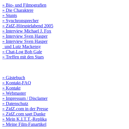
» Bio- und Filmografien
» Die Charaktere
» Stunts
» Synchronsprecher
» ZidZ-Hörspielabend 2005
» Interview Michael J. Fox
» Interview Sven Hasper
» Interview Sven Hasper
und Lutz Mackensy
» Chat-Log Bob Gale
» Treffen mit den Stars
» Gästebuch
» Kontakt-FAQ
» Kontakt
» Webmaster
» Impressum / Disclamer
» Datenschutz
» ZidZ.com in der Presse
» ZidZ.com sagt Danke
» Mein K.I.T.T.-Replika
» Meine Film-Fanartikel