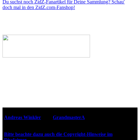
Du suchst noch ZidZ-Fanartikel für Deine Sammlung? Schau'
doch mal in den ZidZ.com-Fanshop!
Webseiten-Design © 2001-2026
Andreas Winkler
alias
GrandmasterA
für ZidZ.com
"Zurück in die Zukunft" steht unter Copyright von Universal
City Studios, Inc. und Amblin Entertainment, Inc.
Bitte beachte dazu auch die Copyright-Hinweise im
Disclaimer
!