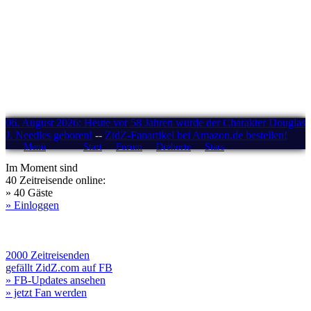
06. August 2026: Heute vor 58 Jahren wurde der Charakter Douglas
J. Needles geboren!
--
ZidZ-Fanartikel bei Amazon.de bestellen!
Menü
Start
Forum
Drehorte
Stars
Im Moment sind
40 Zeitreisende online:
» 40 Gäste
» Einloggen
2000 Zeitreisenden
gefällt ZidZ.com auf FB
» FB-Updates ansehen
» jetzt Fan werden