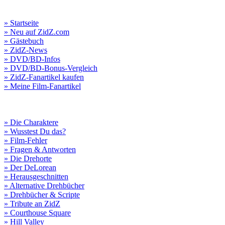
» Startseite
» Neu auf ZidZ.com
» Gästebuch
» ZidZ-News
» DVD/BD-Infos
» DVD/BD-Bonus-Vergleich
» ZidZ-Fanartikel kaufen
» Meine Film-Fanartikel
» Die Charaktere
» Wusstest Du das?
» Film-Fehler
» Fragen & Antworten
» Die Drehorte
» Der DeLorean
» Herausgeschnitten
» Alternative Drehbücher
» Drehbücher & Scripte
» Tribute an ZidZ
» Courthouse Square
» Hill Valley