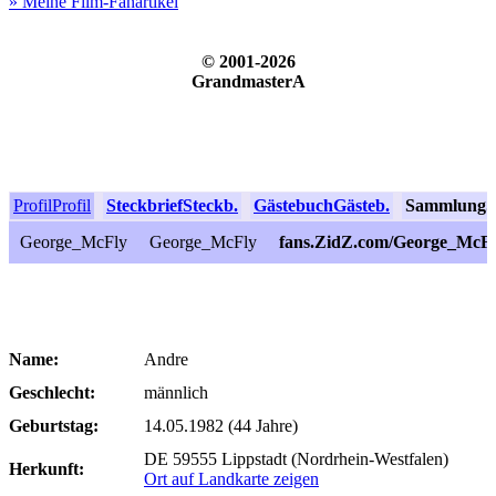
» Meine Film-Fanartikel
© 2001-2026
GrandmasterA
Profil
Profil
Steckbrief
Steckb.
Gästebuch
Gästeb.
Sammlung
S
George_McFly
George_McFly
fans.ZidZ.com/George_McF
Name:
Andre
Geschlecht:
männlich
Geburtstag:
14.05.1982 (44 Jahre)
DE 59555 Lippstadt (Nordrhein-Westfalen)
Herkunft:
Ort auf Landkarte zeigen