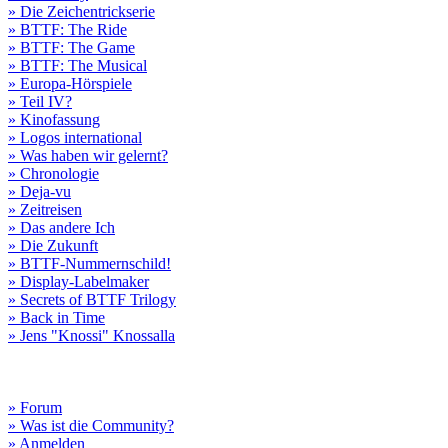
» Die Zeichentrickserie
» BTTF: The Ride
» BTTF: The Game
» BTTF: The Musical
» Europa-Hörspiele
» Teil IV?
» Kinofassung
» Logos international
» Was haben wir gelernt?
» Chronologie
» Deja-vu
» Zeitreisen
» Das andere Ich
» Die Zukunft
» BTTF-Nummernschild!
» Display-Labelmaker
» Secrets of BTTF Trilogy
» Back in Time
» Jens "Knossi" Knossalla
» Forum
» Was ist die Community?
» Anmelden