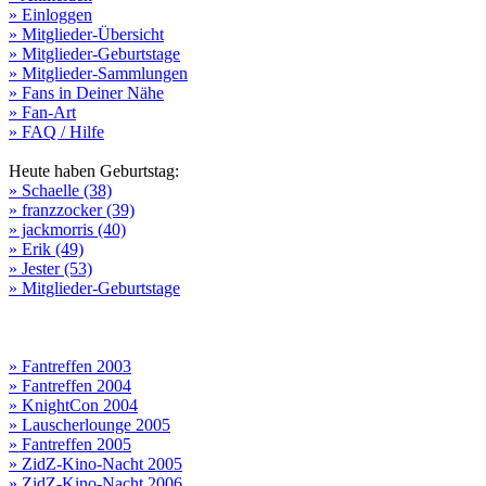
» Einloggen
» Mitglieder-Übersicht
» Mitglieder-Geburtstage
» Mitglieder-Sammlungen
» Fans in Deiner Nähe
» Fan-Art
» FAQ / Hilfe
Heute haben Geburtstag:
» Schaelle (38)
» franzzocker (39)
» jackmorris (40)
» Erik (49)
» Jester (53)
» Mitglieder-Geburtstage
» Fantreffen 2003
» Fantreffen 2004
» KnightCon 2004
» Lauscherlounge 2005
» Fantreffen 2005
» ZidZ-Kino-Nacht 2005
» ZidZ-Kino-Nacht 2006