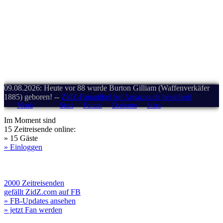
09.08.2026: Heute vor 88 wurde Burton Gilliam (Waffenverkäfer
1885) geboren! --
ZidZ-Fanartikel bei Amazon.de bestellen!
Menü
Start
Forum
Drehorte
Stars
Im Moment sind
15 Zeitreisende online:
» 15 Gäste
» Einloggen
2000 Zeitreisenden
gefällt ZidZ.com auf FB
» FB-Updates ansehen
» jetzt Fan werden