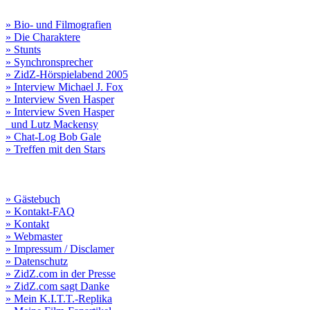
» Bio- und Filmografien
» Die Charaktere
» Stunts
» Synchronsprecher
» ZidZ-Hörspielabend 2005
» Interview Michael J. Fox
» Interview Sven Hasper
» Interview Sven Hasper
und Lutz Mackensy
» Chat-Log Bob Gale
» Treffen mit den Stars
» Gästebuch
» Kontakt-FAQ
» Kontakt
» Webmaster
» Impressum / Disclamer
» Datenschutz
» ZidZ.com in der Presse
» ZidZ.com sagt Danke
» Mein K.I.T.T.-Replika