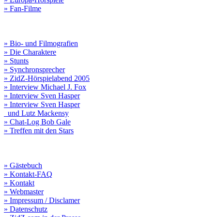
» Fan-Filme
» Bio- und Filmografien
» Die Charaktere
» Stunts
» Synchronsprecher
» ZidZ-Hörspielabend 2005
» Interview Michael J. Fox
» Interview Sven Hasper
» Interview Sven Hasper
und Lutz Mackensy
» Chat-Log Bob Gale
» Treffen mit den Stars
» Gästebuch
» Kontakt-FAQ
» Kontakt
» Webmaster
» Impressum / Disclamer
» Datenschutz