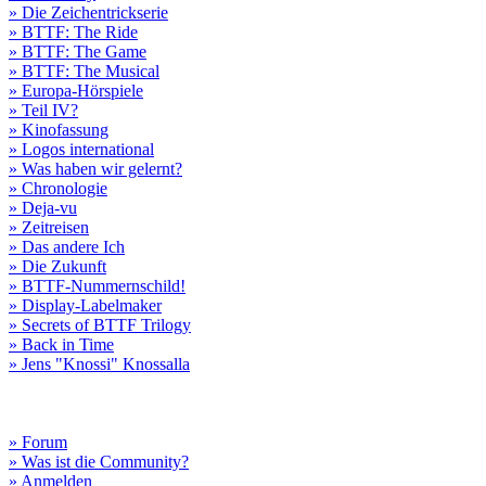
» Die Zeichentrickserie
» BTTF: The Ride
» BTTF: The Game
» BTTF: The Musical
» Europa-Hörspiele
» Teil IV?
» Kinofassung
» Logos international
» Was haben wir gelernt?
» Chronologie
» Deja-vu
» Zeitreisen
» Das andere Ich
» Die Zukunft
» BTTF-Nummernschild!
» Display-Labelmaker
» Secrets of BTTF Trilogy
» Back in Time
» Jens "Knossi" Knossalla
» Forum
» Was ist die Community?
» Anmelden