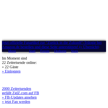
Jetzt offizielle Fanartikel zur "Zurück in die Zukunft"-Trilogie bei
Amazon.de bestellen und diese Seite unterstützen! (» Übersicht)
Menü
Start
Forum
Drehorte
Stars
Im Moment sind
22 Zeitreisende online:
» 22 Gäste
» Einloggen
2000 Zeitreisenden
gefällt ZidZ.com auf FB
» FB-Updates ansehen
» jetzt Fan werden