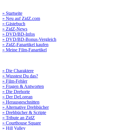
» Startseite
» Neu auf ZidZ.com
» Gästebuch
» ZidZ-News
» DVD/BD-Infos
» DVD/BD-Bonus-Vergleich
» ZidZ-Fanartikel kaufen
» Meine Film-Fanartikel
» Die Charaktere
» Wusstest Du das?
» Film-Fehler
» Fragen & Antworten
» Die Drehorte
» Der DeLorean
» Herausgeschnitten
» Alternative Drehbücher
» Drehbücher & Scripte
» Tribute an ZidZ
» Courthouse Square
» Hill Valley