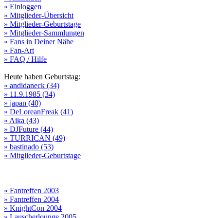
» Einloggen
» Mitglieder-Übersicht
» Mitglieder-Geburtstage
» Mitglieder-Sammlungen
» Fans in Deiner Nähe
» Fan-Art
» FAQ / Hilfe
Heute haben Geburtstag:
» andidaneck (34)
» 11.9.1985 (34)
» japan (40)
» DeLoreanFreak (41)
» Aika (43)
» DJFuture (44)
» TURRICAN (49)
» bastinado (53)
» Mitglieder-Geburtstage
» Fantreffen 2003
» Fantreffen 2004
» KnightCon 2004
» Lauscherlounge 2005