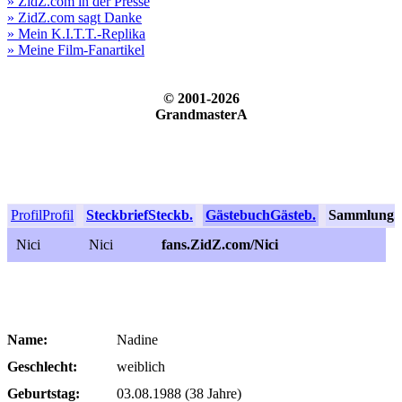
» ZidZ.com in der Presse
» ZidZ.com sagt Danke
» Mein K.I.T.T.-Replika
» Meine Film-Fanartikel
© 2001-2026
GrandmasterA
Profil
Profil
Steckbrief
Steckb.
Gästebuch
Gästeb.
Sammlung
S
Nici
Nici
fans.ZidZ.com/Nici
Name:
Nadine
Geschlecht:
weiblich
Geburtstag:
03.08.1988 (38 Jahre)