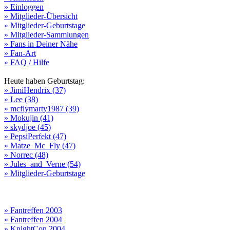
» Einloggen
» Mitglieder-Übersicht
» Mitglieder-Geburtstage
» Mitglieder-Sammlungen
» Fans in Deiner Nähe
» Fan-Art
» FAQ / Hilfe
Heute haben Geburtstag:
» JimiHendrix (37)
» Lee (38)
» mcflymarty1987 (39)
» Mokujin (41)
» skydjoe (45)
» PepsiPerfekt (47)
» Matze_Mc_Fly (47)
» Norrec (48)
» Jules_and_Verne (54)
» Mitglieder-Geburtstage
» Fantreffen 2003
» Fantreffen 2004
» KnightCon 2004