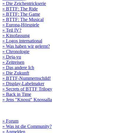
» Die Zeichentrickserie
» BTTF: The Ride
» BTTF: The Game
» BTTF: The Musical
» Europa-Hörspiele
» Teil IV?
» Kinofassung
» Logos international
» Was haben wir gelernt?
» Chronologie
» Deja-vu
» Zeitreisen
» Das andere Ich
» Die Zukunft
» BTTF-Nummernschild!
» Display-Labelmaker
» Secrets of BTTF Trilogy
» Back in Time
» Jens "Knossi" Knossalla
» Forum
» Was ist die Community?
» Anmelden