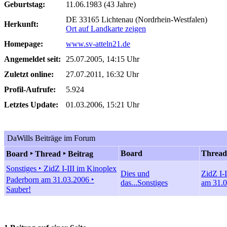
Geburtstag:
11.06.1983 (43 Jahre)
DE 33165 Lichtenau (Nordrhein-Westfalen)
Herkunft:
Ort auf Landkarte zeigen
Homepage:
www.sv-atteln21.de
Angemeldet seit:
25.07.2005, 14:15 Uhr
Zuletzt online:
27.07.2011, 16:32 Uhr
Profil-Aufrufe:
5.924
Letztes Update:
01.03.2006, 15:21 Uhr
DaWills Beiträge im Forum
Board
Thread
Board ‣ Thread ‣ Beitrag
Sonstiges ‣ ZidZ I-III im Kinoplex
Dies und
ZidZ I-
Paderborn am 31.03.2006 ‣
das...
Sonstiges
am 31.
Sauber!