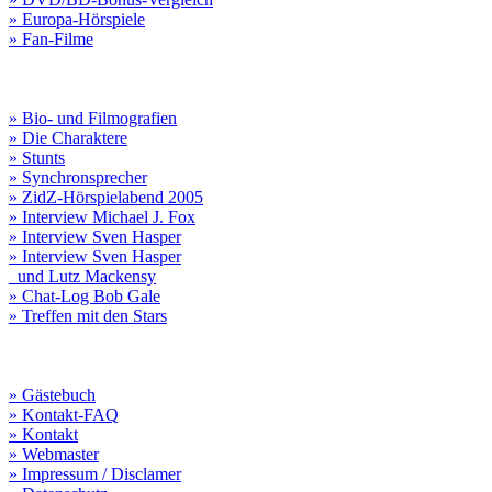
» Europa-Hörspiele
» Fan-Filme
» Bio- und Filmografien
» Die Charaktere
» Stunts
» Synchronsprecher
» ZidZ-Hörspielabend 2005
» Interview Michael J. Fox
» Interview Sven Hasper
» Interview Sven Hasper
und Lutz Mackensy
» Chat-Log Bob Gale
» Treffen mit den Stars
» Gästebuch
» Kontakt-FAQ
» Kontakt
» Webmaster
» Impressum / Disclamer