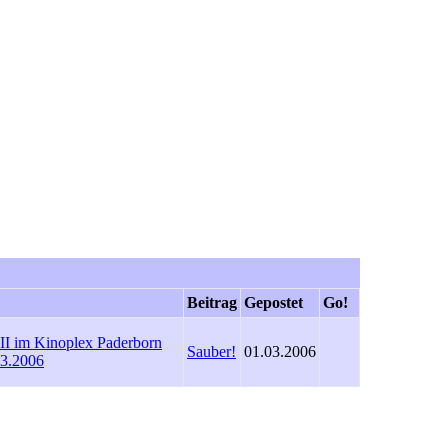
Beitrag
Gepostet
Go!
III im Kinoplex Paderborn
Sauber!
01.03.2006
03.2006