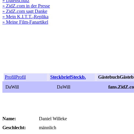
» Datenschutz
» ZidZ.com in der Presse
» ZidZ.com sagt Danke
» Mein K.I.T.T.-Replika
» Meine Film-Fanartikel
Profil
Profil
Steckbrief
Steckb.
Gästebuch
Gästeb
DaWill
DaWill
fans.ZidZ.c
Name:
Daniel Willeke
Geschlecht:
männlich