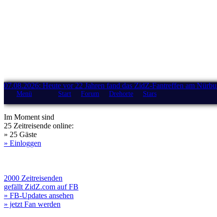
07.08.2026: Heute vor 22 Jahren fand das ZidZ-Fantreffen am Nürburg
Menü
Start
Forum
Drehorte
Stars
Im Moment sind
25 Zeitreisende online:
» 25 Gäste
» Einloggen
2000 Zeitreisenden
gefällt ZidZ.com auf FB
» FB-Updates ansehen
» jetzt Fan werden