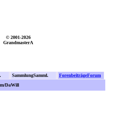
© 2001-2026
GrandmasterA
.
Sammlung
Samml.
Forenbeiträge
Forum
om/DaWill