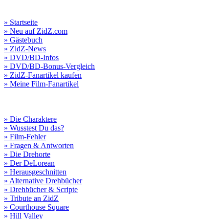
» Startseite
» Neu auf ZidZ.com
» Gästebuch
» ZidZ-News
» DVD/BD-Infos
» DVD/BD-Bonus-Vergleich
» ZidZ-Fanartikel kaufen
» Meine Film-Fanartikel
» Die Charaktere
» Wusstest Du das?
» Film-Fehler
» Fragen & Antworten
» Die Drehorte
» Der DeLorean
» Herausgeschnitten
» Alternative Drehbücher
» Drehbücher & Scripte
» Tribute an ZidZ
» Courthouse Square
» Hill Valley