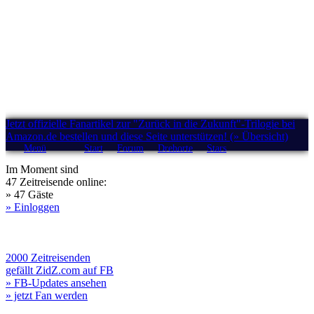
Jetzt offizielle Fanartikel zur "Zurück in die Zukunft"-Trilogie bei
Amazon.de bestellen und diese Seite unterstützen! (» Übersicht)
Menü
Start
Forum
Drehorte
Stars
Im Moment sind
47 Zeitreisende online:
» 47 Gäste
» Einloggen
2000 Zeitreisenden
gefällt ZidZ.com auf FB
» FB-Updates ansehen
» jetzt Fan werden