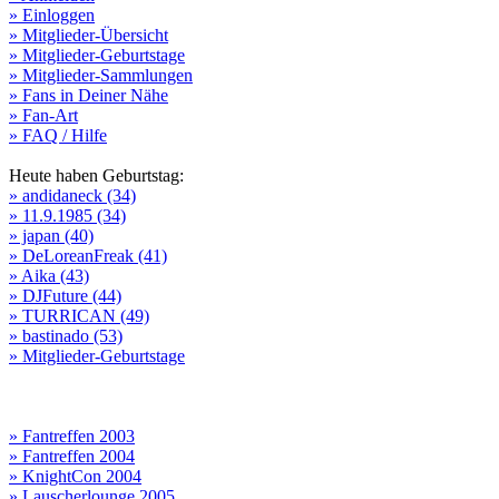
» Einloggen
» Mitglieder-Übersicht
» Mitglieder-Geburtstage
» Mitglieder-Sammlungen
» Fans in Deiner Nähe
» Fan-Art
» FAQ / Hilfe
Heute haben Geburtstag:
» andidaneck (34)
» 11.9.1985 (34)
» japan (40)
» DeLoreanFreak (41)
» Aika (43)
» DJFuture (44)
» TURRICAN (49)
» bastinado (53)
» Mitglieder-Geburtstage
» Fantreffen 2003
» Fantreffen 2004
» KnightCon 2004
» Lauscherlounge 2005