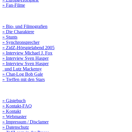
» Fan-Filme
» Bio- und Filmografien
» Die Charaktere
» Stunts
» Synchronsprecher
» ZidZ-Hörspielabend 2005
» Interview Michael J. Fox
» Interview Sven Hasper
» Interview Sven Hasper
und Lutz Mackensy
» Chat-Log Bob Gale
» Treffen mit den Stars
» Gästebuch
» Kontakt-FAQ
» Kontakt
» Webmaster
» Impressum / Disclamer
» Datenschutz