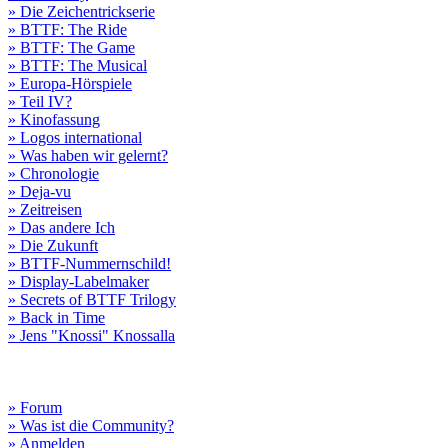
» Die Zeichentrickserie
» BTTF: The Ride
» BTTF: The Game
» BTTF: The Musical
» Europa-Hörspiele
» Teil IV?
» Kinofassung
» Logos international
» Was haben wir gelernt?
» Chronologie
» Deja-vu
» Zeitreisen
» Das andere Ich
» Die Zukunft
» BTTF-Nummernschild!
» Display-Labelmaker
» Secrets of BTTF Trilogy
» Back in Time
» Jens "Knossi" Knossalla
» Forum
» Was ist die Community?
» Anmelden