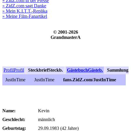
» ZidZ.com in der Presse
» ZidZ.com sagt Danke
» Mein K.I.T.T.-Replika
» Meine Film-Fanartikel
© 2001-2026
GrandmasterA
Profil
Profil
Steckbrief
Steckb.
Gästebuch
Gästeb.
Sammlung
S
JustInTime
JustInTime
fans.ZidZ.com/JustInTime
Name:
Kevin
Geschlecht:
männlich
Geburtstag:
29.09.1983 (42 Jahre)