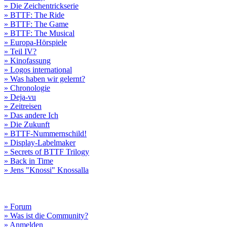
» Die Zeichentrickserie
» BTTF: The Ride
» BTTF: The Game
» BTTF: The Musical
» Europa-Hörspiele
» Teil IV?
» Kinofassung
» Logos international
» Was haben wir gelernt?
» Chronologie
» Deja-vu
» Zeitreisen
» Das andere Ich
» Die Zukunft
» BTTF-Nummernschild!
» Display-Labelmaker
» Secrets of BTTF Trilogy
» Back in Time
» Jens "Knossi" Knossalla
» Forum
» Was ist die Community?
» Anmelden