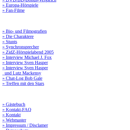
» Europa-Hörspiele
» Fan-Filme
» Bio- und Filmografien
» Die Charaktere
» Stunts
» Synchronsprecher
» ZidZ-Hörspielabend 2005
» Interview Michael J. Fox
» Interview Sven Hasper
» Interview Sven Hasper
und Lutz Mackensy
» Chat-Log Bob Gale
» Treffen mit den Stars
» Gästebuch
» Kontakt-FAQ
» Kontakt
» Webmaster
» Impressum / Disclamer