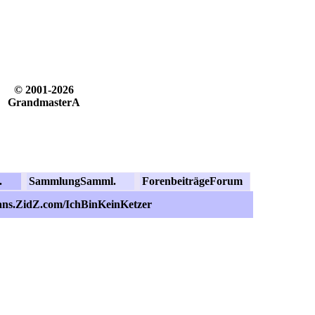
© 2001-2026
GrandmasterA
.
Sammlung
Samml.
Forenbeiträge
Forum
ans.ZidZ.com/IchBinKeinKetzer