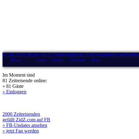
07.08.2026: Heute vor 22 Jahren fand das ZidZ-Fantreffen am Nürburg
Menü
Start
Forum
Drehorte
Stars
Im Moment sind
81 Zeitreisende online:
» 81 Gäste
» Einloggen
2000 Zeitreisenden
gefällt ZidZ.com auf FB
» FB-Updates ansehen
» jetzt Fan werden