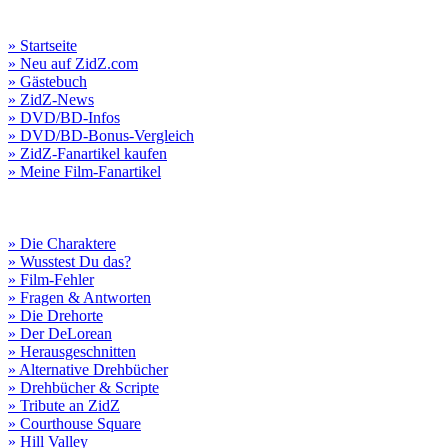
» Startseite
» Neu auf ZidZ.com
» Gästebuch
» ZidZ-News
» DVD/BD-Infos
» DVD/BD-Bonus-Vergleich
» ZidZ-Fanartikel kaufen
» Meine Film-Fanartikel
» Die Charaktere
» Wusstest Du das?
» Film-Fehler
» Fragen & Antworten
» Die Drehorte
» Der DeLorean
» Herausgeschnitten
» Alternative Drehbücher
» Drehbücher & Scripte
» Tribute an ZidZ
» Courthouse Square
» Hill Valley