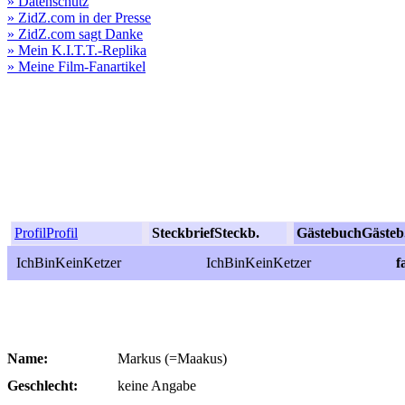
» Datenschutz
» ZidZ.com in der Presse
» ZidZ.com sagt Danke
» Mein K.I.T.T.-Replika
» Meine Film-Fanartikel
Profil
Profil
Steckbrief
Steckb.
Gästebuch
Gästeb
IchBinKeinKetzer
IchBinKeinKetzer
f
Name:
Markus (=Maakus)
Geschlecht:
keine Angabe