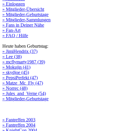
» Einloggen
» Mitglieder-Übersicht
» Mitglieder-Geburtstage
» Mitglieder-Sammlungen
» Fans in Deiner Nähe
» Fan-Art
» FAQ / Hilfe
Heute haben Geburtstag:
» JimiHendrix (37)
» Lee (38)
» mcflymarty1987 (39)
» Mokujin (41)
» skydjoe (45)
» PepsiPerfekt (47)
» Matze_Mc_Fly (47)
» Norrec (48)
» Jules_and_Verne (54)
» Mitglieder-Geburtstage
» Fantreffen 2003
» Fantreffen 2004
» KnightCon 2004