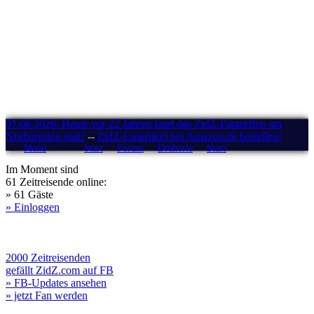
07.08.2026: Heute vor 22 Jahren fand das ZidZ-Fantreffen am
Nürburgring statt!
--
ZidZ-Fanartikel bei Amazon.de bestellen!
Menü
Start
Forum
Drehorte
Stars
Im Moment sind
61 Zeitreisende online:
» 61 Gäste
» Einloggen
2000 Zeitreisenden
gefällt ZidZ.com auf FB
» FB-Updates ansehen
» jetzt Fan werden