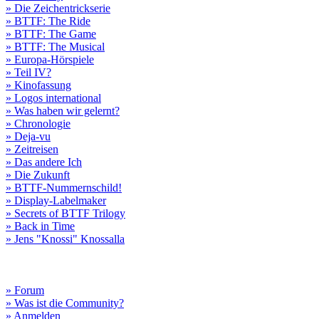
» Die Zeichentrickserie
» BTTF: The Ride
» BTTF: The Game
» BTTF: The Musical
» Europa-Hörspiele
» Teil IV?
» Kinofassung
» Logos international
» Was haben wir gelernt?
» Chronologie
» Deja-vu
» Zeitreisen
» Das andere Ich
» Die Zukunft
» BTTF-Nummernschild!
» Display-Labelmaker
» Secrets of BTTF Trilogy
» Back in Time
» Jens "Knossi" Knossalla
» Forum
» Was ist die Community?
» Anmelden