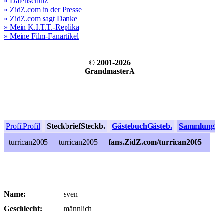
» Datenschutz
» ZidZ.com in der Presse
» ZidZ.com sagt Danke
» Mein K.I.T.T.-Replika
» Meine Film-Fanartikel
© 2001-2026
GrandmasterA
Profil
Profil
Steckbrief
Steckb.
Gästebuch
Gästeb.
Sammlung
S
turrican2005
turrican2005
fans.ZidZ.com/turrican2005
Name:
sven
Geschlecht:
männlich