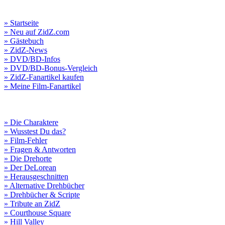
» Startseite
» Neu auf ZidZ.com
» Gästebuch
» ZidZ-News
» DVD/BD-Infos
» DVD/BD-Bonus-Vergleich
» ZidZ-Fanartikel kaufen
» Meine Film-Fanartikel
» Die Charaktere
» Wusstest Du das?
» Film-Fehler
» Fragen & Antworten
» Die Drehorte
» Der DeLorean
» Herausgeschnitten
» Alternative Drehbücher
» Drehbücher & Scripte
» Tribute an ZidZ
» Courthouse Square
» Hill Valley