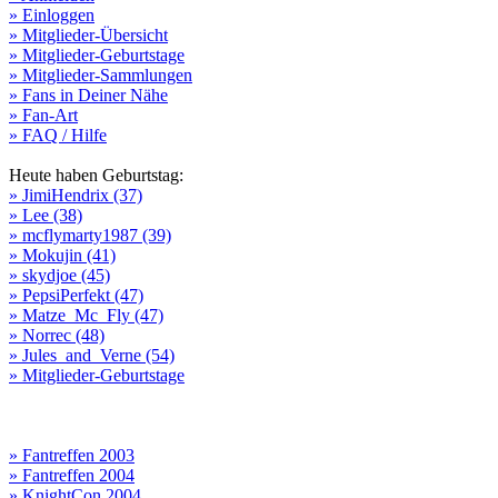
» Einloggen
» Mitglieder-Übersicht
» Mitglieder-Geburtstage
» Mitglieder-Sammlungen
» Fans in Deiner Nähe
» Fan-Art
» FAQ / Hilfe
Heute haben Geburtstag:
» JimiHendrix (37)
» Lee (38)
» mcflymarty1987 (39)
» Mokujin (41)
» skydjoe (45)
» PepsiPerfekt (47)
» Matze_Mc_Fly (47)
» Norrec (48)
» Jules_and_Verne (54)
» Mitglieder-Geburtstage
» Fantreffen 2003
» Fantreffen 2004
» KnightCon 2004