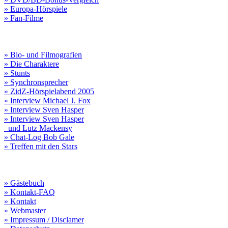
» Europa-Hörspiele
» Fan-Filme
» Bio- und Filmografien
» Die Charaktere
» Stunts
» Synchronsprecher
» ZidZ-Hörspielabend 2005
» Interview Michael J. Fox
» Interview Sven Hasper
» Interview Sven Hasper
und Lutz Mackensy
» Chat-Log Bob Gale
» Treffen mit den Stars
» Gästebuch
» Kontakt-FAQ
» Kontakt
» Webmaster
» Impressum / Disclamer