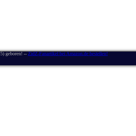
5) geboren! --
ZidZ-Fanartikel bei Amazon.de bestellen!