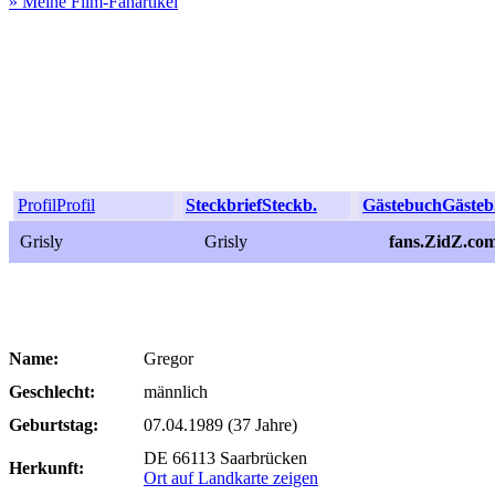
» Meine Film-Fanartikel
Profil
Profil
Steckbrief
Steckb.
Gästebuch
Gästeb
Grisly
Grisly
fans.ZidZ.com
Name:
Gregor
Geschlecht:
männlich
Geburtstag:
07.04.1989 (37 Jahre)
DE 66113 Saarbrücken
Herkunft:
Ort auf Landkarte zeigen