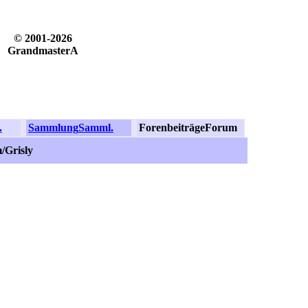
© 2001-2026
GrandmasterA
.
Sammlung
Samml.
Forenbeiträge
Forum
/Grisly