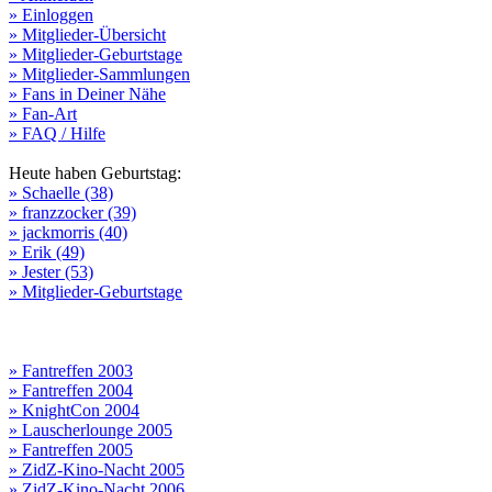
» Einloggen
» Mitglieder-Übersicht
» Mitglieder-Geburtstage
» Mitglieder-Sammlungen
» Fans in Deiner Nähe
» Fan-Art
» FAQ / Hilfe
Heute haben Geburtstag:
» Schaelle (38)
» franzzocker (39)
» jackmorris (40)
» Erik (49)
» Jester (53)
» Mitglieder-Geburtstage
» Fantreffen 2003
» Fantreffen 2004
» KnightCon 2004
» Lauscherlounge 2005
» Fantreffen 2005
» ZidZ-Kino-Nacht 2005
» ZidZ-Kino-Nacht 2006