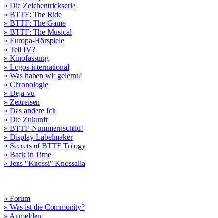
» Die Zeichentrickserie
» BTTF: The Ride
» BTTF: The Game
» BTTF: The Musical
» Europa-Hörspiele
» Teil IV?
» Kinofassung
» Logos international
» Was haben wir gelernt?
» Chronologie
» Deja-vu
» Zeitreisen
» Das andere Ich
» Die Zukunft
» BTTF-Nummernschild!
» Display-Labelmaker
» Secrets of BTTF Trilogy
» Back in Time
» Jens "Knossi" Knossalla
» Forum
» Was ist die Community?
» Anmelden