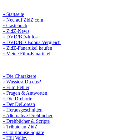
» Startseite
» Neu auf ZidZ.com
» Gästebuch
» ZidZ-News
» DVD/BD-Infos
» DVD/BD-Bonus-Vergleich
» ZidZ-Fanartikel kaufen
» Meine Film-Fanartikel
» Die Charaktere
» Wusstest Du das?
» Film-Fehler
» Fragen & Antworten
» Die Drehorte
» Der DeLorean
» Herausgeschnitten
» Alternative Drehbücher
» Drehbücher & Scripte
» Tribute an ZidZ
» Courthouse Square
» Hill Valley