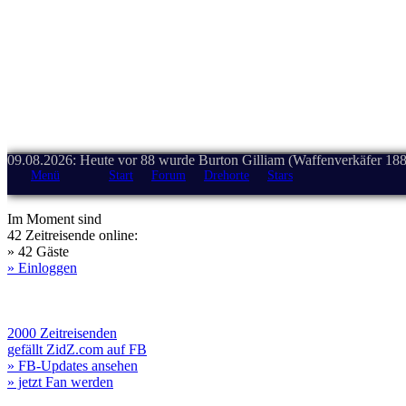
09.08.2026: Heute vor 88 wurde Burton Gilliam (Waffenverkäfer 188
Menü
Start
Forum
Drehorte
Stars
Im Moment sind
42 Zeitreisende online:
» 42 Gäste
» Einloggen
2000 Zeitreisenden
gefällt ZidZ.com auf FB
» FB-Updates ansehen
» jetzt Fan werden