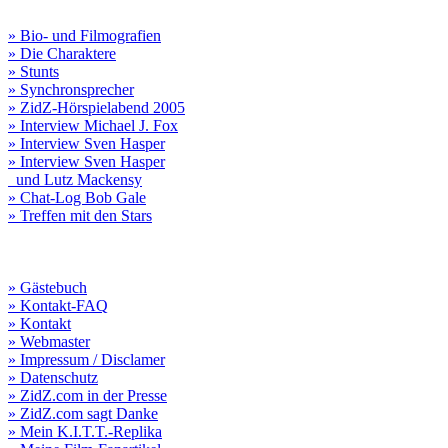
» Bio- und Filmografien
» Die Charaktere
» Stunts
» Synchronsprecher
» ZidZ-Hörspielabend 2005
» Interview Michael J. Fox
» Interview Sven Hasper
» Interview Sven Hasper
und Lutz Mackensy
» Chat-Log Bob Gale
» Treffen mit den Stars
» Gästebuch
» Kontakt-FAQ
» Kontakt
» Webmaster
» Impressum / Disclamer
» Datenschutz
» ZidZ.com in der Presse
» ZidZ.com sagt Danke
» Mein K.I.T.T.-Replika