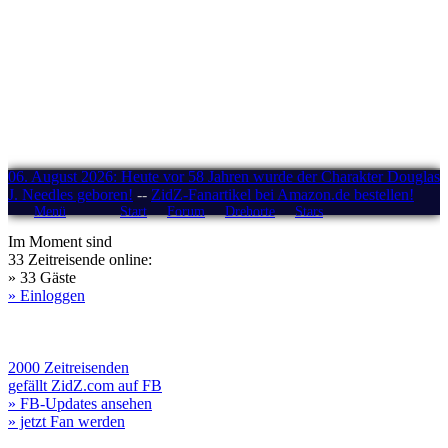
06. August 2026: Heute vor 58 Jahren wurde der Charakter Douglas
J. Needles geboren!
--
ZidZ-Fanartikel bei Amazon.de bestellen!
Menü
Start
Forum
Drehorte
Stars
Im Moment sind
33 Zeitreisende online:
» 33 Gäste
» Einloggen
2000 Zeitreisenden
gefällt ZidZ.com auf FB
» FB-Updates ansehen
» jetzt Fan werden