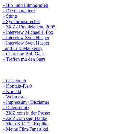
» Bio- und Filmografien
» Die Charaktere
» Stunts
» Synchronsprecher
» ZidZ-Hörspielabend 2005
» Interview Michael J. Fox
» Interview Sven Hasper
» Interview Sven Hasper
und Lutz Mackensy
» Chat-Log Bob Gale
» Treffen mit den Stars
» Gästebuch
» Kontakt-FAQ
» Kontakt
» Webmaster
» Impressum / Disclamer
» Datenschutz
» ZidZ.com in der Presse
» ZidZ.com sagt Danke
» Mein K.I.T.T.-Replika
» Meine Film-Fanartikel