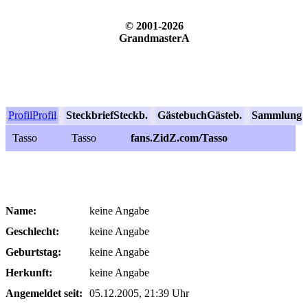
© 2001-2026
GrandmasterA
Profil
Profil
Steckbrief
Steckb.
Gästebuch
Gästeb.
Sammlung
S
Tasso
Tasso
fans.ZidZ.com/Tasso
Name:
keine Angabe
Geschlecht:
keine Angabe
Geburtstag:
keine Angabe
Herkunft:
keine Angabe
Angemeldet seit:
05.12.2005, 21:39 Uhr