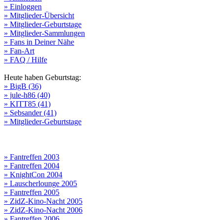
» Einloggen
» Mitglieder-Übersicht
» Mitglieder-Geburtstage
» Mitglieder-Sammlungen
» Fans in Deiner Nähe
» Fan-Art
» FAQ / Hilfe
Heute haben Geburtstag:
» BigB (36)
» jule-h86 (40)
» KITT85 (41)
» Sebsander (41)
» Mitglieder-Geburtstage
» Fantreffen 2003
» Fantreffen 2004
» KnightCon 2004
» Lauscherlounge 2005
» Fantreffen 2005
» ZidZ-Kino-Nacht 2005
» ZidZ-Kino-Nacht 2006
» Fantreffen 2006