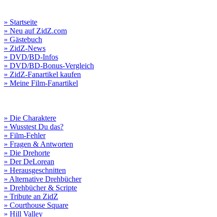
» Startseite
» Neu auf ZidZ.com
» Gästebuch
» ZidZ-News
» DVD/BD-Infos
» DVD/BD-Bonus-Vergleich
» ZidZ-Fanartikel kaufen
» Meine Film-Fanartikel
» Die Charaktere
» Wusstest Du das?
» Film-Fehler
» Fragen & Antworten
» Die Drehorte
» Der DeLorean
» Herausgeschnitten
» Alternative Drehbücher
» Drehbücher & Scripte
» Tribute an ZidZ
» Courthouse Square
» Hill Valley