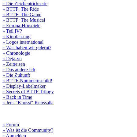
» Die Zeichentrickserie
» BTTF: The Ride
» BTTF: The Game
» BTTF: The Musical
» Europa-Hörspiele
» Teil IV?
» Kinofassung
» Logos international
» Was haben wir gelernt?
» Chronologie
» Deja-vu
» Zeitreisen
» Das andere Ich
» Die Zukunft
» BTTF-Nummernschild!
» Display-Labelmaker
» Secrets of BTTF Trilogy
» Back in Time
» Jens "Knossi" Knossalla
» Forum
» Was ist die Community?
» Anmelden