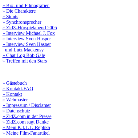
» Bio- und Filmografien
» Die Charaktere
» Stunts
» Synchronsprecher
» ZidZ-Hörspielabend 2005
» Interview Michael J. Fox
» Interview Sven Hasper
» Interview Sven Hasper
und Lutz Mackensy
» Chat-Log Bob Gale
» Treffen mit den Stars
» Gästebuch
» Kontakt-FAQ
» Kontakt
» Webmaster
» Impressum / Disclamer
» Datenschutz
» ZidZ.com in der Presse
» ZidZ.com sagt Danke
» Mein K.I.T.T.-Replika
» Meine Film-Fanartikel