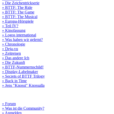
» Die Zeichentrickserie
» BTTF: The Ride
» BTTF: The Game
» BTTF: The Musical
» Europa-Hörspiele
» Teil IV?
» Kinofassung
» Logos international
» Was haben wir gelernt?
» Chronologie
» Deja-vu
» Zeitreisen
» Das andere Ich
» Die Zukunft
» BTTF-Nummernschild!
» Display-Labelmaker
» Secrets of BTTF Trilogy
» Back in Time
» Jens "Knossi" Knossalla
» Forum
» Was ist die Community?
» Anmelden