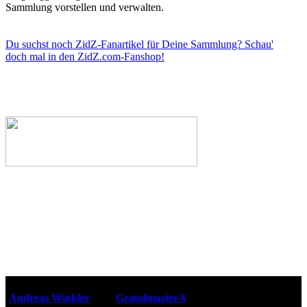
Sammlung vorstellen und verwalten.
Du suchst noch ZidZ-Fanartikel für Deine Sammlung? Schau'
doch mal in den ZidZ.com-Fanshop!
Webseiten-Design © 2001-2026
Andreas Winkler
alias
GrandmasterA
für ZidZ.com