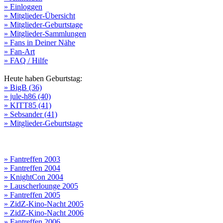
» Einloggen
» Mitglieder-Übersicht
» Mitglieder-Geburtstage
» Mitglieder-Sammlungen
» Fans in Deiner Nähe
» Fan-Art
» FAQ / Hilfe
Heute haben Geburtstag:
» BigB (36)
» jule-h86 (40)
» KITT85 (41)
» Sebsander (41)
» Mitglieder-Geburtstage
» Fantreffen 2003
» Fantreffen 2004
» KnightCon 2004
» Lauscherlounge 2005
» Fantreffen 2005
» ZidZ-Kino-Nacht 2005
» ZidZ-Kino-Nacht 2006
» Fantreffen 2006