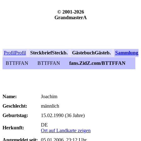
© 2001-2026
GrandmasterA
Profil
Profil
Steckbrief
Steckb.
Gästebuch
Gästeb.
Sammlung
S
BTTFFAN
BTTFFAN
fans.ZidZ.com/BTTFFAN
Name:
Joachim
Geschlecht:
männlich
Geburtstag:
15.02.1990 (36 Jahre)
DE
Herkunft:
Ort auf Landkarte zeigen
Angemeldet seit:
05.01.2006, 23:12 Uhr