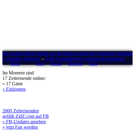
06. August 2026: Heute vor 58 Jahren wurde der Charakter Douglas
J. Needles geboren!
--
ZidZ-Fanartikel bei Amazon.de bestellen!
Menü
Start
Forum
Drehorte
Stars
Im Moment sind
17 Zeitreisende online:
» 17 Gäste
» Einloggen
2000 Zeitreisenden
gefällt ZidZ.com auf FB
» FB-Updates ansehen
» jetzt Fan werden