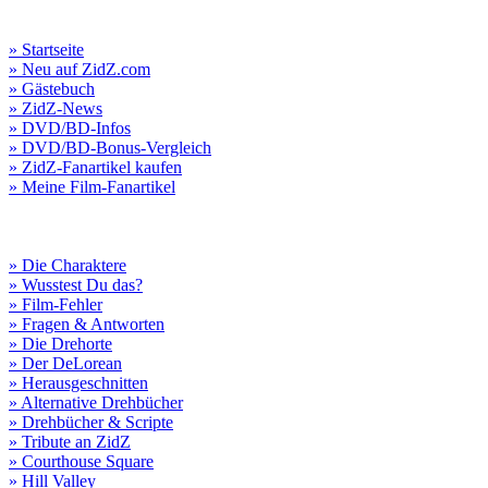
» Startseite
» Neu auf ZidZ.com
» Gästebuch
» ZidZ-News
» DVD/BD-Infos
» DVD/BD-Bonus-Vergleich
» ZidZ-Fanartikel kaufen
» Meine Film-Fanartikel
» Die Charaktere
» Wusstest Du das?
» Film-Fehler
» Fragen & Antworten
» Die Drehorte
» Der DeLorean
» Herausgeschnitten
» Alternative Drehbücher
» Drehbücher & Scripte
» Tribute an ZidZ
» Courthouse Square
» Hill Valley