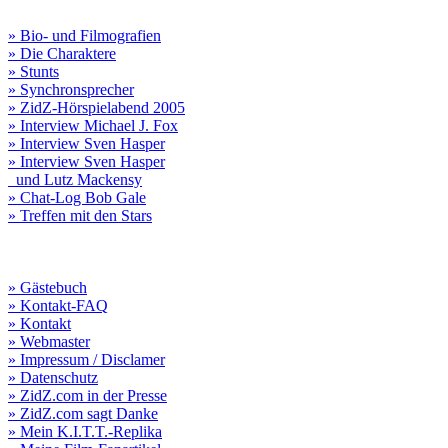
» Bio- und Filmografien
» Die Charaktere
» Stunts
» Synchronsprecher
» ZidZ-Hörspielabend 2005
» Interview Michael J. Fox
» Interview Sven Hasper
» Interview Sven Hasper
und Lutz Mackensy
» Chat-Log Bob Gale
» Treffen mit den Stars
» Gästebuch
» Kontakt-FAQ
» Kontakt
» Webmaster
» Impressum / Disclamer
» Datenschutz
» ZidZ.com in der Presse
» ZidZ.com sagt Danke
» Mein K.I.T.T.-Replika