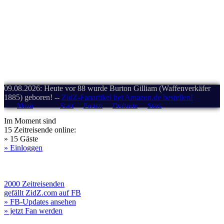
09.08.2026: Heute vor 88 wurde Burton Gilliam (Waffenverkäfer
1885) geboren! --
ZidZ-Fanartikel bei Amazon.de bestellen!
Menü
Start
Forum
Drehorte
Stars
Im Moment sind
15 Zeitreisende online:
» 15 Gäste
» Einloggen
2000 Zeitreisenden
gefällt ZidZ.com auf FB
» FB-Updates ansehen
» jetzt Fan werden