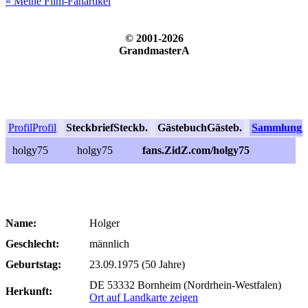
» Meine Film-Fanartikel
© 2001-2026
GrandmasterA
Profil
Profil
Steckbrief
Steckb.
Gästebuch
Gästeb.
Sammlung
S
holgy75
holgy75
fans.ZidZ.com/holgy75
Name:
Holger
Geschlecht:
männlich
Geburtstag:
23.09.1975 (50 Jahre)
DE 53332 Bornheim (Nordrhein-Westfalen)
Herkunft:
Ort auf Landkarte zeigen