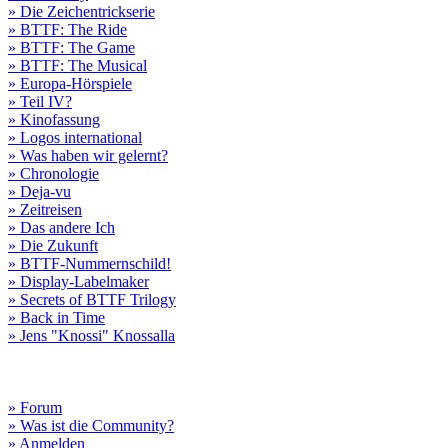
» Die Zeichentrickserie
» BTTF: The Ride
» BTTF: The Game
» BTTF: The Musical
» Europa-Hörspiele
» Teil IV?
» Kinofassung
» Logos international
» Was haben wir gelernt?
» Chronologie
» Deja-vu
» Zeitreisen
» Das andere Ich
» Die Zukunft
» BTTF-Nummernschild!
» Display-Labelmaker
» Secrets of BTTF Trilogy
» Back in Time
» Jens "Knossi" Knossalla
» Forum
» Was ist die Community?
» Anmelden