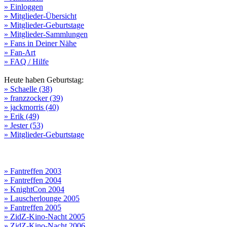
» Einloggen
» Mitglieder-Übersicht
» Mitglieder-Geburtstage
» Mitglieder-Sammlungen
» Fans in Deiner Nähe
» Fan-Art
» FAQ / Hilfe
Heute haben Geburtstag:
» Schaelle (38)
» franzzocker (39)
» jackmorris (40)
» Erik (49)
» Jester (53)
» Mitglieder-Geburtstage
» Fantreffen 2003
» Fantreffen 2004
» KnightCon 2004
» Lauscherlounge 2005
» Fantreffen 2005
» ZidZ-Kino-Nacht 2005
» ZidZ-Kino-Nacht 2006