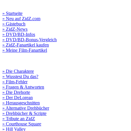
» Startseite
» Neu auf ZidZ.com
» Gästebuch
» ZidZ-News
» DVD/BD-Infos
» DVD/BD-Bonus-Vergleich
» ZidZ-Fanartikel kaufen
» Meine Film-Fanartikel
» Die Charaktere
» Wusstest Du das?
» Film-Fehler
» Fragen & Antworten
» Die Drehorte
» Der DeLorean
» Herausgeschnitten
» Alternative Drehbücher
» Drehbücher & Scripte
» Tribute an ZidZ
» Courthouse Square
» Hill Valley