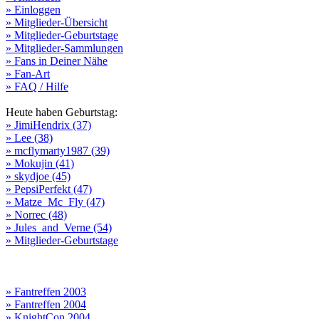
» Einloggen
» Mitglieder-Übersicht
» Mitglieder-Geburtstage
» Mitglieder-Sammlungen
» Fans in Deiner Nähe
» Fan-Art
» FAQ / Hilfe
Heute haben Geburtstag:
» JimiHendrix (37)
» Lee (38)
» mcflymarty1987 (39)
» Mokujin (41)
» skydjoe (45)
» PepsiPerfekt (47)
» Matze_Mc_Fly (47)
» Norrec (48)
» Jules_and_Verne (54)
» Mitglieder-Geburtstage
» Fantreffen 2003
» Fantreffen 2004
» KnightCon 2004