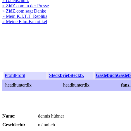
» Datenschutz
» ZidZ.com in der Presse
» ZidZ.com sagt Danke
» Mein K.I.T.T.-Replika
» Meine Film-Fanartikel
Profil
Profil
Steckbrief
Steckb.
Gästebuch
Gästeb
headhunterdlx
headhunterdlx
fans
Name:
dennis hübner
Geschlecht:
männlich