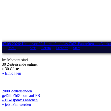
07.08.2026: Heute vor 22 Jahren fand das ZidZ-Fantreffen am Nürburg
Menü
Start
Forum
Drehorte
Stars
Im Moment sind
30 Zeitreisende online:
» 30 Gäste
» Einloggen
2000 Zeitreisenden
gefällt ZidZ.com auf FB
» FB-Updates ansehen
» jetzt Fan werden