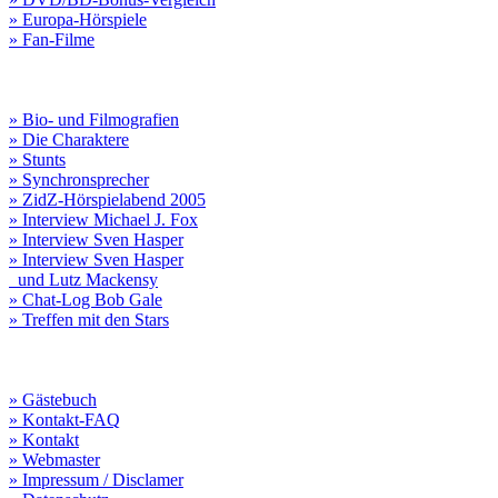
» Europa-Hörspiele
» Fan-Filme
» Bio- und Filmografien
» Die Charaktere
» Stunts
» Synchronsprecher
» ZidZ-Hörspielabend 2005
» Interview Michael J. Fox
» Interview Sven Hasper
» Interview Sven Hasper
und Lutz Mackensy
» Chat-Log Bob Gale
» Treffen mit den Stars
» Gästebuch
» Kontakt-FAQ
» Kontakt
» Webmaster
» Impressum / Disclamer