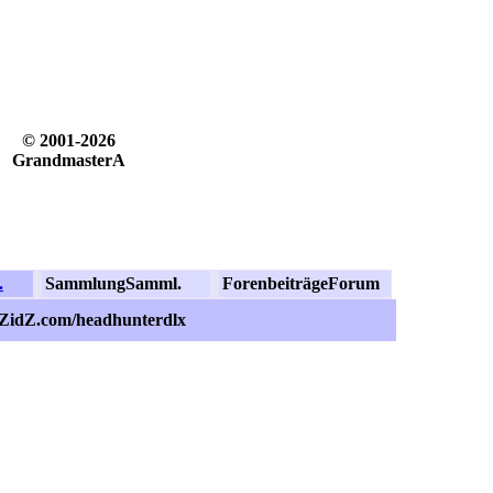
© 2001-2026
GrandmasterA
.
Sammlung
Samml.
Forenbeiträge
Forum
.ZidZ.com/headhunterdlx