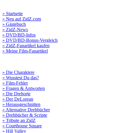
» Startseite
» Neu auf ZidZ.com
» Gästebuch
» ZidZ-News
» DVD/BD-Infos
» DVD/BD-Bonus-Vergleich
» ZidZ-Fanartikel kaufen
» Meine Film-Fanartikel
» Die Charaktere
» Wusstest Du das?
» Film-Fehler
» Fragen & Antworten
» Die Drehorte
» Der DeLorean
» Herausgeschnitten
» Alternative Drehbücher
» Drehbücher & Scripte
» Tribute an ZidZ
» Courthouse Square
» Hill Valley