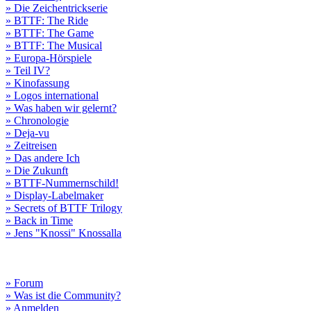
» Die Zeichentrickserie
» BTTF: The Ride
» BTTF: The Game
» BTTF: The Musical
» Europa-Hörspiele
» Teil IV?
» Kinofassung
» Logos international
» Was haben wir gelernt?
» Chronologie
» Deja-vu
» Zeitreisen
» Das andere Ich
» Die Zukunft
» BTTF-Nummernschild!
» Display-Labelmaker
» Secrets of BTTF Trilogy
» Back in Time
» Jens "Knossi" Knossalla
» Forum
» Was ist die Community?
» Anmelden