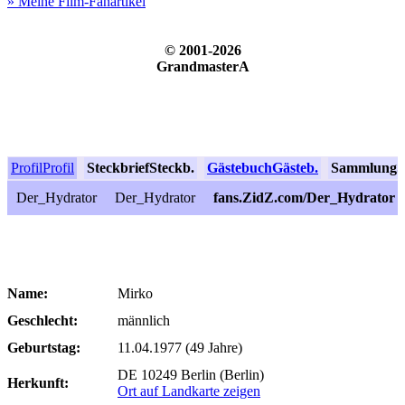
» Meine Film-Fanartikel
© 2001-2026
GrandmasterA
Profil
Profil
Steckbrief
Steckb.
Gästebuch
Gästeb.
Sammlung
S
Der_Hydrator
Der_Hydrator
fans.ZidZ.com/Der_Hydrator
Name:
Mirko
Geschlecht:
männlich
Geburtstag:
11.04.1977 (49 Jahre)
DE 10249 Berlin (Berlin)
Herkunft:
Ort auf Landkarte zeigen