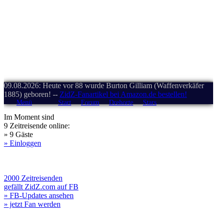
09.08.2026: Heute vor 88 wurde Burton Gilliam (Waffenverkäfer
1885) geboren! --
ZidZ-Fanartikel bei Amazon.de bestellen!
Menü
Start
Forum
Drehorte
Stars
Im Moment sind
9 Zeitreisende online:
» 9 Gäste
» Einloggen
2000 Zeitreisenden
gefällt ZidZ.com auf FB
» FB-Updates ansehen
» jetzt Fan werden