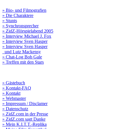
» Bio- und Filmografien
» Die Charaktere
» Stunts
» Synchronsprecher
» ZidZ-Hörspielabend 2005
» Interview Michael J. Fox
» Interview Sven Hasper
» Interview Sven Hasper
und Lutz Mackensy
» Chat-Log Bob Gale
» Treffen mit den Stars
» Gästebuch
» Kontakt-FAQ
» Kontakt
» Webmaster
» Impressum / Disclamer
» Datenschutz
» ZidZ.com in der Presse
» ZidZ.com sagt Danke
» Mein K.I.T.T.-Replika