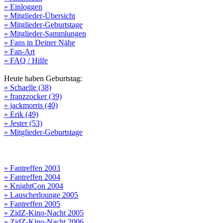
» Einloggen
» Mitglieder-Übersicht
» Mitglieder-Geburtstage
» Mitglieder-Sammlungen
» Fans in Deiner Nähe
» Fan-Art
» FAQ / Hilfe
Heute haben Geburtstag:
» Schaelle (38)
» franzzocker (39)
» jackmorris (40)
» Erik (49)
» Jester (53)
» Mitglieder-Geburtstage
» Fantreffen 2003
» Fantreffen 2004
» KnightCon 2004
» Lauscherlounge 2005
» Fantreffen 2005
» ZidZ-Kino-Nacht 2005
» ZidZ-Kino-Nacht 2006