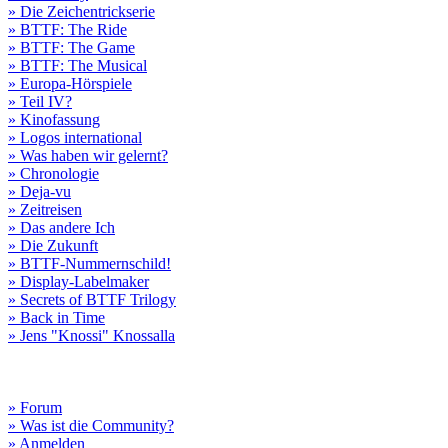
» Die Zeichentrickserie
» BTTF: The Ride
» BTTF: The Game
» BTTF: The Musical
» Europa-Hörspiele
» Teil IV?
» Kinofassung
» Logos international
» Was haben wir gelernt?
» Chronologie
» Deja-vu
» Zeitreisen
» Das andere Ich
» Die Zukunft
» BTTF-Nummernschild!
» Display-Labelmaker
» Secrets of BTTF Trilogy
» Back in Time
» Jens "Knossi" Knossalla
» Forum
» Was ist die Community?
» Anmelden