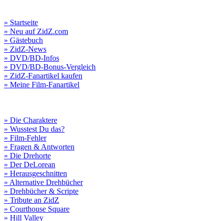
» Startseite
» Neu auf ZidZ.com
» Gästebuch
» ZidZ-News
» DVD/BD-Infos
» DVD/BD-Bonus-Vergleich
» ZidZ-Fanartikel kaufen
» Meine Film-Fanartikel
» Die Charaktere
» Wusstest Du das?
» Film-Fehler
» Fragen & Antworten
» Die Drehorte
» Der DeLorean
» Herausgeschnitten
» Alternative Drehbücher
» Drehbücher & Scripte
» Tribute an ZidZ
» Courthouse Square
» Hill Valley