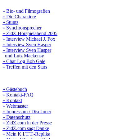
» Bio- und Filmografien
» Die Charaktere
» Stunts
» Synchronsprecher
» ZidZ-Hörspielabend 2005
» Interview Michael J. Fox
» Interview Sven Hasper
» Interview Sven Hasper
und Lutz Mackensy
» Chat-Log Bob Gale
» Treffen mit den Stars
» Gästebuch
» Kontakt-FAQ
» Kontakt
» Webmaster
» Impressum / Disclamer
» Datenschutz
» ZidZ.com in der Presse
» ZidZ.com sagt Danke
» Mein K.I.T.T.-Replika