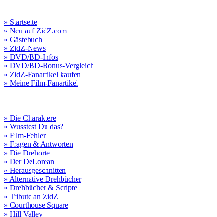
» Startseite
» Neu auf ZidZ.com
» Gästebuch
» ZidZ-News
» DVD/BD-Infos
» DVD/BD-Bonus-Vergleich
» ZidZ-Fanartikel kaufen
» Meine Film-Fanartikel
» Die Charaktere
» Wusstest Du das?
» Film-Fehler
» Fragen & Antworten
» Die Drehorte
» Der DeLorean
» Herausgeschnitten
» Alternative Drehbücher
» Drehbücher & Scripte
» Tribute an ZidZ
» Courthouse Square
» Hill Valley