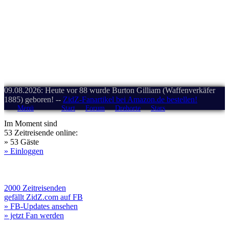
09.08.2026: Heute vor 88 wurde Burton Gilliam (Waffenverkäfer
1885) geboren! --
ZidZ-Fanartikel bei Amazon.de bestellen!
Menü
Start
Forum
Drehorte
Stars
Im Moment sind
53 Zeitreisende online:
» 53 Gäste
» Einloggen
2000 Zeitreisenden
gefällt ZidZ.com auf FB
» FB-Updates ansehen
» jetzt Fan werden