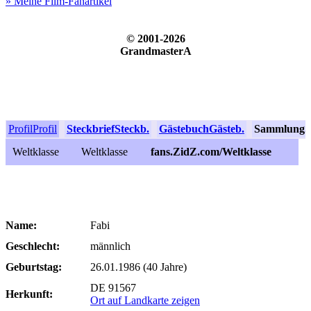
» Meine Film-Fanartikel
© 2001-2026
GrandmasterA
Profil
Profil
Steckbrief
Steckb.
Gästebuch
Gästeb.
Sammlung
S
Weltklasse
Weltklasse
fans.ZidZ.com/Weltklasse
Name:
Fabi
Geschlecht:
männlich
Geburtstag:
26.01.1986 (40 Jahre)
DE 91567
Herkunft:
Ort auf Landkarte zeigen