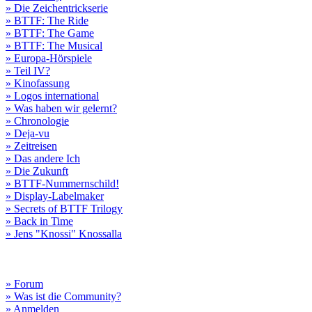
» Die Zeichentrickserie
» BTTF: The Ride
» BTTF: The Game
» BTTF: The Musical
» Europa-Hörspiele
» Teil IV?
» Kinofassung
» Logos international
» Was haben wir gelernt?
» Chronologie
» Deja-vu
» Zeitreisen
» Das andere Ich
» Die Zukunft
» BTTF-Nummernschild!
» Display-Labelmaker
» Secrets of BTTF Trilogy
» Back in Time
» Jens "Knossi" Knossalla
» Forum
» Was ist die Community?
» Anmelden