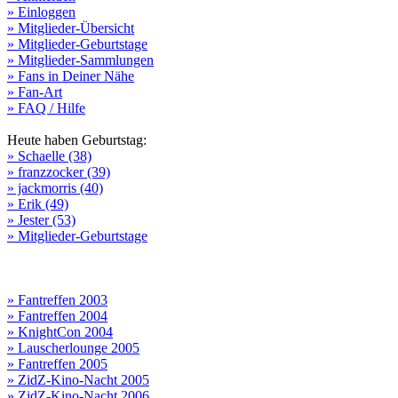
» Einloggen
» Mitglieder-Übersicht
» Mitglieder-Geburtstage
» Mitglieder-Sammlungen
» Fans in Deiner Nähe
» Fan-Art
» FAQ / Hilfe
Heute haben Geburtstag:
» Schaelle (38)
» franzzocker (39)
» jackmorris (40)
» Erik (49)
» Jester (53)
» Mitglieder-Geburtstage
» Fantreffen 2003
» Fantreffen 2004
» KnightCon 2004
» Lauscherlounge 2005
» Fantreffen 2005
» ZidZ-Kino-Nacht 2005
» ZidZ-Kino-Nacht 2006