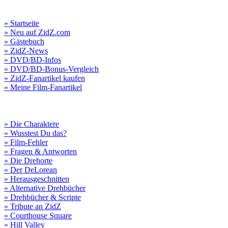
» Startseite
» Neu auf ZidZ.com
» Gästebuch
» ZidZ-News
» DVD/BD-Infos
» DVD/BD-Bonus-Vergleich
» ZidZ-Fanartikel kaufen
» Meine Film-Fanartikel
» Die Charaktere
» Wusstest Du das?
» Film-Fehler
» Fragen & Antworten
» Die Drehorte
» Der DeLorean
» Herausgeschnitten
» Alternative Drehbücher
» Drehbücher & Scripte
» Tribute an ZidZ
» Courthouse Square
» Hill Valley