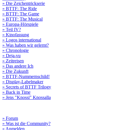
» Die Zeichentrickserie
» BTTF: The Ride
» BTTF: The Game
» BTTF: The Musical
» Europa-Hörspiele
» Teil IV?
» Kinofassung
» Logos international
» Was haben wir gelernt?
» Chronologie
» Deja-vu
» Zeitreisen
» Das andere Ich
» Die Zukunft
» BTTF-Nummernschild!
» Display-Labelmaker
» Secrets of BTTF Trilogy
» Back in Time
» Jens "Knossi" Knossalla
» Forum
» Was ist die Community?
» Anmelden