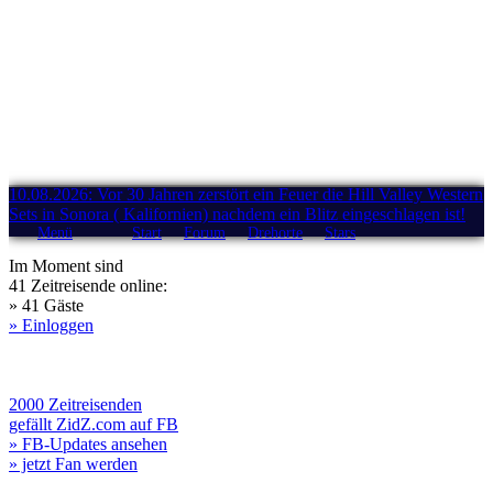
10.08.2026: Vor 30 Jahren zerstört ein Feuer die Hill Valley Western
Sets in Sonora ( Kalifornien) nachdem ein Blitz eingeschlagen ist!
Menü
Start
Forum
Drehorte
Stars
Im Moment sind
41 Zeitreisende online:
» 41 Gäste
» Einloggen
2000 Zeitreisenden
gefällt ZidZ.com auf FB
» FB-Updates ansehen
» jetzt Fan werden