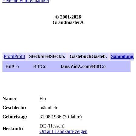
» Meine Film-Fanartikel
© 2001-2026
GrandmasterA
Profil
Profil
Steckbrief
Steckb.
Gästebuch
Gästeb.
Sammlung
S
BiffCo
BiffCo
fans.ZidZ.com/BiffCo
Name:
Flo
Geschlecht:
männlich
Geburtstag:
31.08.1986 (39 Jahre)
DE (Hessen)
Herkunft:
Ort auf Landkarte zeigen