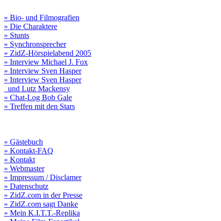
» Bio- und Filmografien
» Die Charaktere
» Stunts
» Synchronsprecher
» ZidZ-Hörspielabend 2005
» Interview Michael J. Fox
» Interview Sven Hasper
» Interview Sven Hasper
und Lutz Mackensy
» Chat-Log Bob Gale
» Treffen mit den Stars
» Gästebuch
» Kontakt-FAQ
» Kontakt
» Webmaster
» Impressum / Disclamer
» Datenschutz
» ZidZ.com in der Presse
» ZidZ.com sagt Danke
» Mein K.I.T.T.-Replika