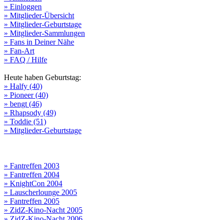
» Einloggen
» Mitglieder-Übersicht
» Mitglieder-Geburtstage
» Mitglieder-Sammlungen
» Fans in Deiner Nähe
» Fan-Art
» FAQ / Hilfe
Heute haben Geburtstag:
» Halfy (40)
» Pioneer (40)
» bengt (46)
» Rhapsody (49)
» Toddie (51)
» Mitglieder-Geburtstage
» Fantreffen 2003
» Fantreffen 2004
» KnightCon 2004
» Lauscherlounge 2005
» Fantreffen 2005
» ZidZ-Kino-Nacht 2005
» ZidZ-Kino-Nacht 2006