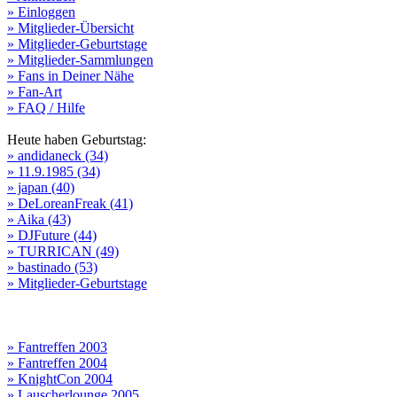
» Einloggen
» Mitglieder-Übersicht
» Mitglieder-Geburtstage
» Mitglieder-Sammlungen
» Fans in Deiner Nähe
» Fan-Art
» FAQ / Hilfe
Heute haben Geburtstag:
» andidaneck (34)
» 11.9.1985 (34)
» japan (40)
» DeLoreanFreak (41)
» Aika (43)
» DJFuture (44)
» TURRICAN (49)
» bastinado (53)
» Mitglieder-Geburtstage
» Fantreffen 2003
» Fantreffen 2004
» KnightCon 2004
» Lauscherlounge 2005