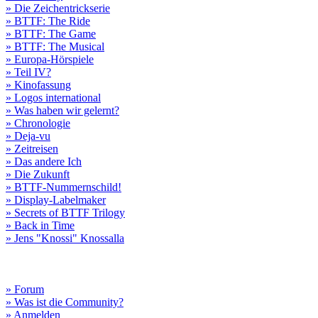
» Die Zeichentrickserie
» BTTF: The Ride
» BTTF: The Game
» BTTF: The Musical
» Europa-Hörspiele
» Teil IV?
» Kinofassung
» Logos international
» Was haben wir gelernt?
» Chronologie
» Deja-vu
» Zeitreisen
» Das andere Ich
» Die Zukunft
» BTTF-Nummernschild!
» Display-Labelmaker
» Secrets of BTTF Trilogy
» Back in Time
» Jens "Knossi" Knossalla
» Forum
» Was ist die Community?
» Anmelden