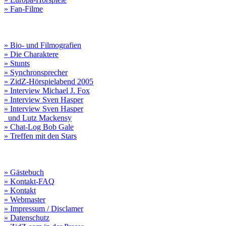
» Fan-Filme
» Bio- und Filmografien
» Die Charaktere
» Stunts
» Synchronsprecher
» ZidZ-Hörspielabend 2005
» Interview Michael J. Fox
» Interview Sven Hasper
» Interview Sven Hasper
und Lutz Mackensy
» Chat-Log Bob Gale
» Treffen mit den Stars
» Gästebuch
» Kontakt-FAQ
» Kontakt
» Webmaster
» Impressum / Disclamer
» Datenschutz