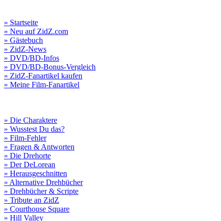
» Startseite
» Neu auf ZidZ.com
» Gästebuch
» ZidZ-News
» DVD/BD-Infos
» DVD/BD-Bonus-Vergleich
» ZidZ-Fanartikel kaufen
» Meine Film-Fanartikel
» Die Charaktere
» Wusstest Du das?
» Film-Fehler
» Fragen & Antworten
» Die Drehorte
» Der DeLorean
» Herausgeschnitten
» Alternative Drehbücher
» Drehbücher & Scripte
» Tribute an ZidZ
» Courthouse Square
» Hill Valley