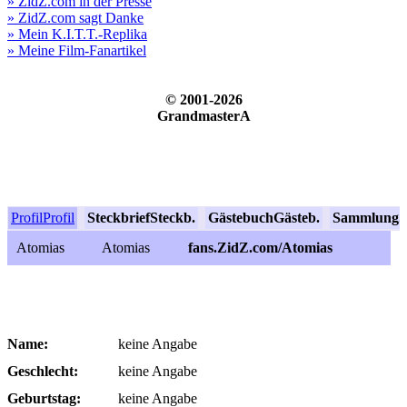
» ZidZ.com in der Presse
» ZidZ.com sagt Danke
» Mein K.I.T.T.-Replika
» Meine Film-Fanartikel
© 2001-2026
GrandmasterA
Profil
Profil
Steckbrief
Steckb.
Gästebuch
Gästeb.
Sammlung
S
Atomias
Atomias
fans.ZidZ.com/Atomias
Name:
keine Angabe
Geschlecht:
keine Angabe
Geburtstag:
keine Angabe