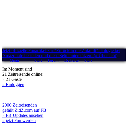
Jetzt offizielle Fanartikel zur "Zurück in die Zukunft"-Trilogie bei
Amazon.de bestellen und diese Seite unterstützen! (» Übersicht)
Menü
Start
Forum
Drehorte
Stars
Im Moment sind
21 Zeitreisende online:
» 21 Gäste
» Einloggen
2000 Zeitreisenden
gefällt ZidZ.com auf FB
» FB-Updates ansehen
» jetzt Fan werden