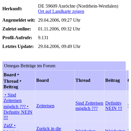
DE 59609 Anröchte (Nordrhein-Westfalen)
Herkunft:
Ort auf Landkarte zeigen
Angemeldet seit:
29.04.2006, 09:27 Uhr
Zuletzt online:
01.11.2006, 09:32 Uhr
Profil-Aufrufe:
9.131
Letztes Update:
29.04.2006, 09:49 Uhr
Omegas Beiträge im Forum
Board ‣
Board
Thread
Beitrag
G
Thread ‣
Beitrag
‣ Sind
Zeitreisen
Sind Zeitreisen
Definitiv
Zeitreisen
3
möglich ??? ‣
möglich ???
NEIN !!!
Definitiv NEIN
!!!
ZidZ ‣
Zurück in die