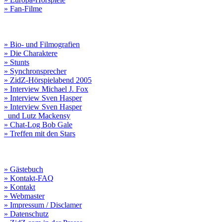
» Fan-Filme
» Bio- und Filmografien
» Die Charaktere
» Stunts
» Synchronsprecher
» ZidZ-Hörspielabend 2005
» Interview Michael J. Fox
» Interview Sven Hasper
» Interview Sven Hasper
und Lutz Mackensy
» Chat-Log Bob Gale
» Treffen mit den Stars
» Gästebuch
» Kontakt-FAQ
» Kontakt
» Webmaster
» Impressum / Disclamer
» Datenschutz