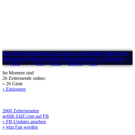
Jetzt offizielle Fanartikel zur "Zurück in die Zukunft"-Trilogie bei
Amazon.de bestellen und diese Seite unterstützen! (» Übersicht)
Menü
Start
Forum
Drehorte
Stars
Im Moment sind
26 Zeitreisende online:
» 26 Gäste
» Einloggen
2000 Zeitreisenden
gefällt ZidZ.com auf FB
» FB-Updates ansehen
» jetzt Fan werden