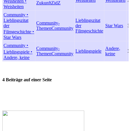
Weisheiten
Weisheiten
3
Weisheiten ‣
Zukunft
ZidZ
Weisheiten
Community ‣
Lieblingszitat
Lieblingszitat
Community-
der
der
Star Wars
3
Themen
Community
Filmgeschichte
Filmgeschichte ‣
Star Wars
Community ‣
Community-
Andere,
Lieblingspiele
3
Lieblingspiele ‣
Themen
Community
keine
Andere, keine
4 Beiträge auf einer Seite