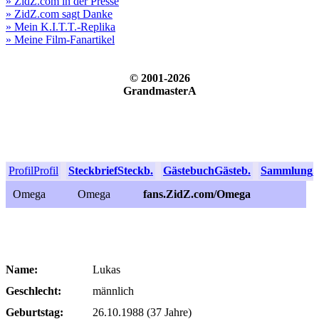
» ZidZ.com in der Presse
» ZidZ.com sagt Danke
» Mein K.I.T.T.-Replika
» Meine Film-Fanartikel
© 2001-2026
GrandmasterA
Profil
Profil
Steckbrief
Steckb.
Gästebuch
Gästeb.
Sammlung
S
Omega
Omega
fans.ZidZ.com/Omega
Name:
Lukas
Geschlecht:
männlich
Geburtstag:
26.10.1988 (37 Jahre)