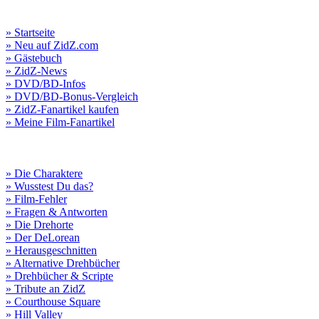
» Startseite
» Neu auf ZidZ.com
» Gästebuch
» ZidZ-News
» DVD/BD-Infos
» DVD/BD-Bonus-Vergleich
» ZidZ-Fanartikel kaufen
» Meine Film-Fanartikel
» Die Charaktere
» Wusstest Du das?
» Film-Fehler
» Fragen & Antworten
» Die Drehorte
» Der DeLorean
» Herausgeschnitten
» Alternative Drehbücher
» Drehbücher & Scripte
» Tribute an ZidZ
» Courthouse Square
» Hill Valley