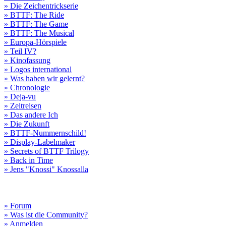
» Die Zeichentrickserie
» BTTF: The Ride
» BTTF: The Game
» BTTF: The Musical
» Europa-Hörspiele
» Teil IV?
» Kinofassung
» Logos international
» Was haben wir gelernt?
» Chronologie
» Deja-vu
» Zeitreisen
» Das andere Ich
» Die Zukunft
» BTTF-Nummernschild!
» Display-Labelmaker
» Secrets of BTTF Trilogy
» Back in Time
» Jens "Knossi" Knossalla
» Forum
» Was ist die Community?
» Anmelden