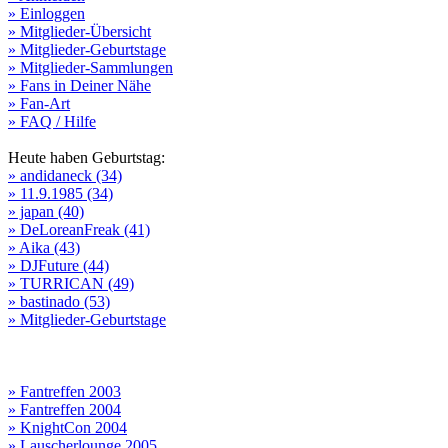
» Einloggen
» Mitglieder-Übersicht
» Mitglieder-Geburtstage
» Mitglieder-Sammlungen
» Fans in Deiner Nähe
» Fan-Art
» FAQ / Hilfe
Heute haben Geburtstag:
» andidaneck (34)
» 11.9.1985 (34)
» japan (40)
» DeLoreanFreak (41)
» Aika (43)
» DJFuture (44)
» TURRICAN (49)
» bastinado (53)
» Mitglieder-Geburtstage
» Fantreffen 2003
» Fantreffen 2004
» KnightCon 2004
» Lauscherlounge 2005