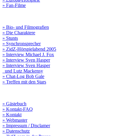
» Fan-Filme
» Bio- und Filmografien
» Die Charaktere
» Stunts
» Synchronsprecher
» ZidZ-Hörspielabend 2005
» Interview Michael J. Fox
» Interview Sven Hasper
» Interview Sven Hasper
und Lutz Mackensy
» Chat-Log Bob Gale
» Treffen mit den Stars
» Gästebuch
» Kontakt-FAQ
» Kontakt
» Webmaster
» Impressum / Disclamer
» Datenschutz