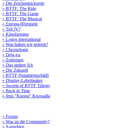
» Die Zeichentrickserie
» BTTF: The Ride
» BTTF: The Game
» BTTF: The Musical
» Europa-Hörspiele
» Teil IV?
» Kinofassung
» Logos international
» Was haben wir gelernt?
» Chronologie
» Deja-vu
» Zeitreisen
» Das andere Ich
» Die Zukunft
» BTTF-Nummernschild!
» Display-Labelmaker
» Secrets of BTTF Trilogy
» Back in Time
» Jens "Knossi" Knossalla
» Forum
» Was ist die Community?
» Anmelden