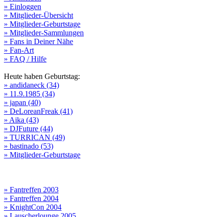
» Einloggen
» Mitglieder-Übersicht
» Mitglieder-Geburtstage
» Mitglieder-Sammlungen
» Fans in Deiner Nähe
» Fan-Art
» FAQ / Hilfe
Heute haben Geburtstag:
» andidaneck (34)
» 11.9.1985 (34)
» japan (40)
» DeLoreanFreak (41)
» Aika (43)
» DJFuture (44)
» TURRICAN (49)
» bastinado (53)
» Mitglieder-Geburtstage
» Fantreffen 2003
» Fantreffen 2004
» KnightCon 2004
» Lauscherlounge 2005