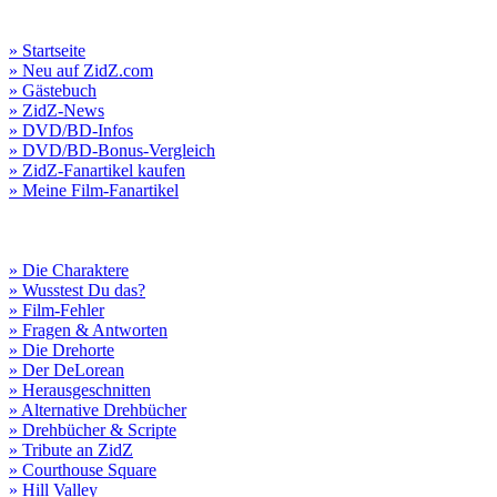
» Startseite
» Neu auf ZidZ.com
» Gästebuch
» ZidZ-News
» DVD/BD-Infos
» DVD/BD-Bonus-Vergleich
» ZidZ-Fanartikel kaufen
» Meine Film-Fanartikel
» Die Charaktere
» Wusstest Du das?
» Film-Fehler
» Fragen & Antworten
» Die Drehorte
» Der DeLorean
» Herausgeschnitten
» Alternative Drehbücher
» Drehbücher & Scripte
» Tribute an ZidZ
» Courthouse Square
» Hill Valley