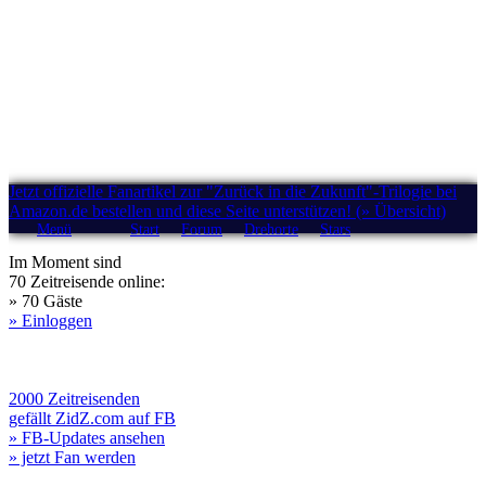
Jetzt offizielle Fanartikel zur "Zurück in die Zukunft"-Trilogie bei
Amazon.de bestellen und diese Seite unterstützen! (» Übersicht)
Menü
Start
Forum
Drehorte
Stars
Im Moment sind
70 Zeitreisende online:
» 70 Gäste
» Einloggen
2000 Zeitreisenden
gefällt ZidZ.com auf FB
» FB-Updates ansehen
» jetzt Fan werden