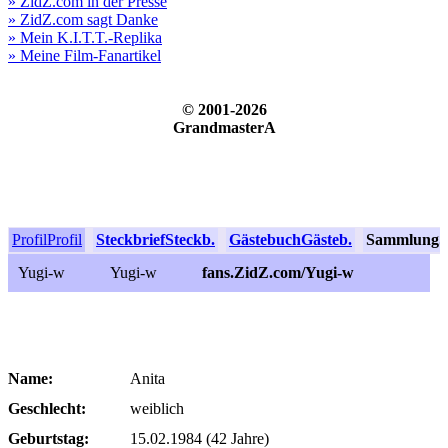
» ZidZ.com in der Presse
» ZidZ.com sagt Danke
» Mein K.I.T.T.-Replika
» Meine Film-Fanartikel
© 2001-2026
GrandmasterA
Profil
Profil
Steckbrief
Steckb.
Gästebuch
Gästeb.
Sammlung
S
Yugi-w
Yugi-w
fans.ZidZ.com/Yugi-w
Name:
Anita
Geschlecht:
weiblich
Geburtstag:
15.02.1984 (42 Jahre)