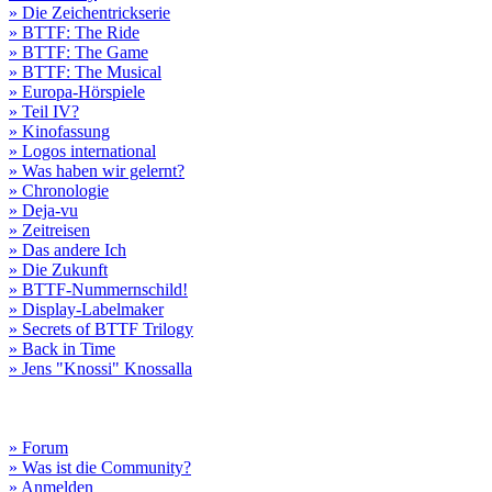
» Die Zeichentrickserie
» BTTF: The Ride
» BTTF: The Game
» BTTF: The Musical
» Europa-Hörspiele
» Teil IV?
» Kinofassung
» Logos international
» Was haben wir gelernt?
» Chronologie
» Deja-vu
» Zeitreisen
» Das andere Ich
» Die Zukunft
» BTTF-Nummernschild!
» Display-Labelmaker
» Secrets of BTTF Trilogy
» Back in Time
» Jens "Knossi" Knossalla
» Forum
» Was ist die Community?
» Anmelden