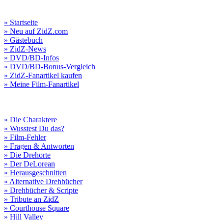
» Startseite
» Neu auf ZidZ.com
» Gästebuch
» ZidZ-News
» DVD/BD-Infos
» DVD/BD-Bonus-Vergleich
» ZidZ-Fanartikel kaufen
» Meine Film-Fanartikel
» Die Charaktere
» Wusstest Du das?
» Film-Fehler
» Fragen & Antworten
» Die Drehorte
» Der DeLorean
» Herausgeschnitten
» Alternative Drehbücher
» Drehbücher & Scripte
» Tribute an ZidZ
» Courthouse Square
» Hill Valley