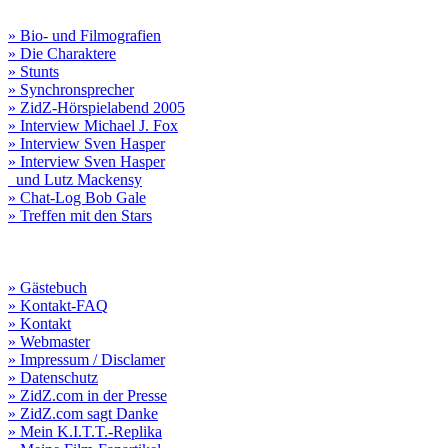
» Bio- und Filmografien
» Die Charaktere
» Stunts
» Synchronsprecher
» ZidZ-Hörspielabend 2005
» Interview Michael J. Fox
» Interview Sven Hasper
» Interview Sven Hasper
und Lutz Mackensy
» Chat-Log Bob Gale
» Treffen mit den Stars
» Gästebuch
» Kontakt-FAQ
» Kontakt
» Webmaster
» Impressum / Disclamer
» Datenschutz
» ZidZ.com in der Presse
» ZidZ.com sagt Danke
» Mein K.I.T.T.-Replika