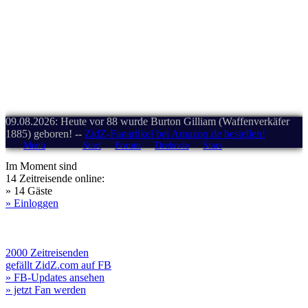
09.08.2026: Heute vor 88 wurde Burton Gilliam (Waffenverkäfer
1885) geboren! --
ZidZ-Fanartikel bei Amazon.de bestellen!
Menü
Start
Forum
Drehorte
Stars
Im Moment sind
14 Zeitreisende online:
» 14 Gäste
» Einloggen
2000 Zeitreisenden
gefällt ZidZ.com auf FB
» FB-Updates ansehen
» jetzt Fan werden