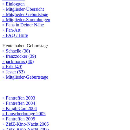
» Einloggen
» Mitglieder-Übersicht
» Mitglieder-Geburtstage
» Mitglieder-Sammlungen
» Fans in Deiner Nähe
» Fan-Art
» FAQ / Hilfe
Heute haben Geburtstag:
» Schaelle (38)
» franzzocker (39)
» jackmorris (40)
» Erik (49)
» Jester (53)
» Mitglieder-Geburtstage
» Fantreffen 2003
» Fantreffen 2004
» KnightCon 2004
» Lauscherlounge 2005
» Fantreffen 2005
» ZidZ-Kino-Nacht 2005
» ZidZ-Kino-Nacht 2006