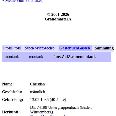
» Meine Film-Fanartikel
© 2001-2026
GrandmasterA
Profil
Profil
Steckbrief
Steckb.
Gästebuch
Gästeb.
Sammlung
S
montauk
montauk
fans.ZidZ.com/montauk
Name:
Christian
Geschlecht:
männlich
Geburtstag:
13.05.1986 (40 Jahre)
DE 74199 Untergruppenbach (Baden-
Herkunft:
Württemberg)