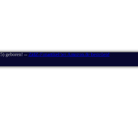
5) geboren! --
ZidZ-Fanartikel bei Amazon.de bestellen!