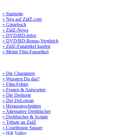
» Startseite
» Neu auf ZidZ.com
» Gästebuch
» ZidZ-News
» DVD/BD-Infos
» DVD/BD-Bonus-Vergleich
» ZidZ-Fanartikel kaufen
» Meine Film-Fanartikel
» Die Charaktere
» Wusstest Du das?
» Film-Fehler
» Fragen & Antworten
» Die Drehorte
» Der DeLorean
» Herausgeschnitten
» Alternative Drehbücher
» Drehbücher & Scripte
» Tribute an ZidZ
» Courthouse Square
» Hill Valley