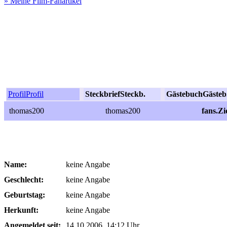
» Meine Film-Fanartikel
Profil
Profil
Steckbrief
Steckb.
Gästebuch
Gästeb
thomas200
thomas200
fans.Z
Name:
keine Angabe
Geschlecht:
keine Angabe
Geburtstag:
keine Angabe
Herkunft:
keine Angabe
Angemeldet seit:
14.10.2006, 14:12 Uhr