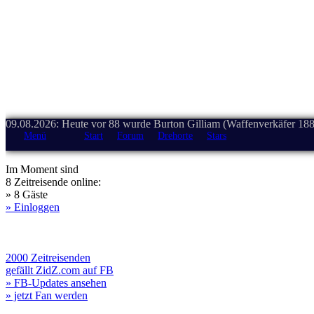
09.08.2026: Heute vor 88 wurde Burton Gilliam (Waffenverkäfer 188
Menü
Start
Forum
Drehorte
Stars
Im Moment sind
8 Zeitreisende online:
» 8 Gäste
» Einloggen
2000 Zeitreisenden
gefällt ZidZ.com auf FB
» FB-Updates ansehen
» jetzt Fan werden