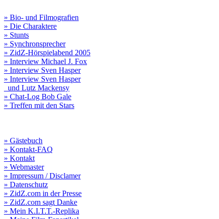
» Bio- und Filmografien
» Die Charaktere
» Stunts
» Synchronsprecher
» ZidZ-Hörspielabend 2005
» Interview Michael J. Fox
» Interview Sven Hasper
» Interview Sven Hasper
und Lutz Mackensy
» Chat-Log Bob Gale
» Treffen mit den Stars
» Gästebuch
» Kontakt-FAQ
» Kontakt
» Webmaster
» Impressum / Disclamer
» Datenschutz
» ZidZ.com in der Presse
» ZidZ.com sagt Danke
» Mein K.I.T.T.-Replika