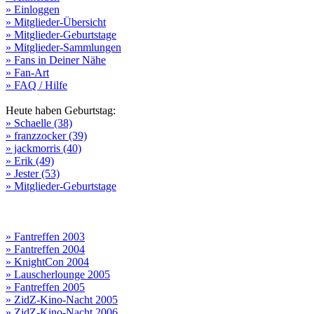
» Einloggen
» Mitglieder-Übersicht
» Mitglieder-Geburtstage
» Mitglieder-Sammlungen
» Fans in Deiner Nähe
» Fan-Art
» FAQ / Hilfe
Heute haben Geburtstag:
» Schaelle (38)
» franzzocker (39)
» jackmorris (40)
» Erik (49)
» Jester (53)
» Mitglieder-Geburtstage
» Fantreffen 2003
» Fantreffen 2004
» KnightCon 2004
» Lauscherlounge 2005
» Fantreffen 2005
» ZidZ-Kino-Nacht 2005
» ZidZ-Kino-Nacht 2006