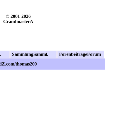
© 2001-2026
GrandmasterA
.
Sammlung
Samml.
Forenbeiträge
Forum
idZ.com/thomas200