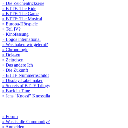
» Die Zeichentrickserie
» BTTF: The Ride
» BTTF: The Game
» BTTF: The Musical
» Europa-Hörspiele
» Teil IV?
» Kinofassung
» Logos international
» Was haben wir gelernt?
» Chronologie
» Deja-vu
» Zeitreisen
» Das andere Ich
» Die Zukunft
» BTTF-Nummernschild!
» Display-Labelmaker
» Secrets of BTTF Trilogy
» Back in Time
» Jens "Knossi" Knossalla
» Forum
» Was ist die Community?
» Anmelden